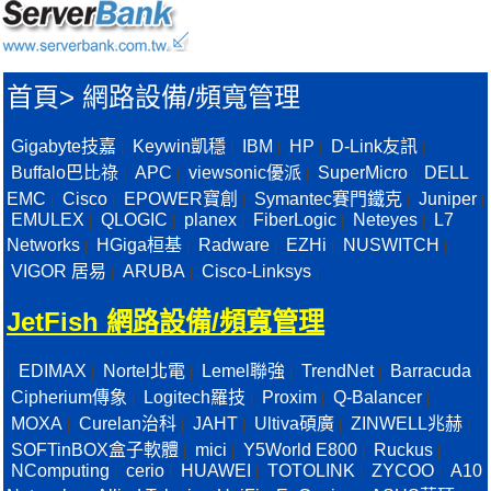
首頁
>
網路設備/頻寬管理
Gigabyte技嘉
Keywin凱穩
IBM
HP
D-Link友訊
|
|
|
|
|
Buffalo巴比祿
APC
viewsonic優派
SuperMicro
DELL
|
|
|
|
EMC
Cisco
EPOWER寶創
Symantec賽門鐵克
Juniper
|
|
|
|
|
EMULEX
QLOGIC
planex
FiberLogic
Neteyes
L7
|
|
|
|
|
Networks
HGiga桓基
Radware
EZHi
NUSWITCH
|
|
|
|
|
VIGOR 居易
ARUBA
Cisco-Linksys
|
|
|
JetFish 網路設備/頻寬管理
EDIMAX
Nortel北電
Lemel聯強
TrendNet
Barracuda
|
|
|
|
|
|
Cipherium傳象
Logitech羅技
Proxim
Q-Balancer
|
|
|
|
MOXA
Curelan治科
JAHT
Ultiva碩廣
ZINWELL兆赫
|
|
|
|
|
SOFTinBOX盒子軟體
mici
Y5World E800
Ruckus
|
|
|
|
NComputing
cerio
HUAWEI
TOTOLINK
ZYCOO
A10
|
|
|
|
|