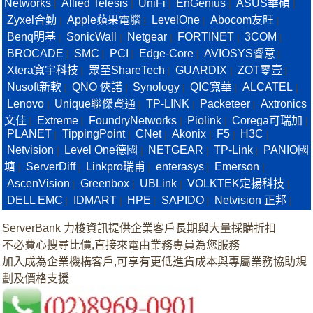
Networks
Allied Telesis
UniFi
EnGenius
ASUS華碩
|
|
|
|
|
Zyxel合勤
Apple蘋果電腦
LevelOne
Abocom友旺
|
|
|
|
Benq明基
SonicWall
Netgear
FORTINET
3COM
|
|
|
|
|
BROCADE
SMC
PCI
Edge-Core
AVIOSYS睿意
|
|
|
|
|
Xtera寬宇科技
眾至ShareTech
GUARDIX
ZOT零壹
|
|
|
|
Nusoft新軟
QNO 俠諾
Synology
QIC寬華
ALCATEL
|
|
|
|
|
Lenovo
Unique聯傑資通
TP-LINK
Packeteer
Axtronics
|
|
|
|
文佳
Extreme
FoundryNetworks
Piolink
Corega可瑞加
|
|
|
|
|
PLANET
TippingPoint
CNet
Akonix
F5
H3C
|
|
|
|
|
|
Netvision
Level One德國
NETGEAR
TP-Link
PANIO國
|
|
|
|
塘
ServerDiff
Linkpro瑞甫
enterasys
Emerson
|
|
|
|
|
AscenVision
Greenbox
UBLink
VOLKTEK定揚科技
|
|
|
|
DELL EMC
IDMART
HPE
SAPIDO
Netvision 正邦
|
|
|
|
|
ServerBank 力梭資訊提供企業客戶長期與大量採購折扣
不必費心搜尋比價,直接來電由業務專員為您服務
加入成為企業機構客戶,可享有更低進貨成本與專屬業務協助規
劃及價格支援