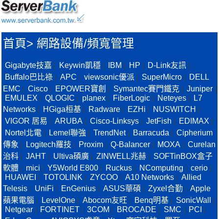
首頁
>
網路設備/頻寬管理
Gigabyte技嘉
Keywin凱穩
IBM
HP
D-Link友訊
|
|
|
|
|
Buffalo巴比祿
APC
viewsonic優派
SuperMicro
DELL
|
|
|
|
EMC
Cisco
EPOWER寶創
Symantec賽門鐵克
Juniper
|
|
|
|
|
EMULEX
QLOGIC
planex
FiberLogic
Neteyes
L7
|
|
|
|
|
Networks
HGiga桓基
Radware
EZHi
NUSWITCH
|
|
|
|
|
VIGOR 居易
ARUBA
Cisco-Linksys
JetFish
EDIMAX
|
|
|
|
|
Nortel北電
Lemel聯強
TrendNet
Barracuda
Cipherium
|
|
|
|
傳象
Logitech羅技
Proxim
Q-Balancer
MOXA
Curelan
|
|
|
|
|
治科
JAHT
Ultiva碩廣
ZINWELL兆赫
SOFTinBOX盒子
|
|
|
|
軟體
mici
Y5World E800
Ruckus
NComputing
cerio
|
|
|
|
|
|
HUAWEI
TOTOLINK
ZYCOO
A10 Networks
Allied
|
|
|
|
Telesis
UniFi
EnGenius
ASUS華碩
Zyxel合勤
Apple
|
|
|
|
|
蘋果電腦
LevelOne
Abocom友旺
Benq明基
SonicWall
|
|
|
|
|
Netgear
FORTINET
3COM
BROCADE
SMC
PCI
|
|
|
|
|
|