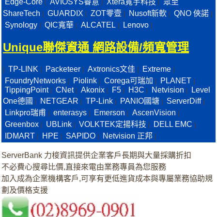
Edge-Core
AVIOSYS睿意
Xtera寬宇科技
眾至
|
|
|
ShareTech
GUARDIX
ZOT零壹
Nusoft新軟
QNO 俠諾
|
|
|
|
|
Synology
QIC寬華
ALCATEL
Lenovo
|
|
|
|
Unique聯傑資通 網路設備/頻寬管理
TP-LINK
Packeteer
Axtronics文佳
Extreme
|
|
|
|
|
FoundryNetworks
Piolink
Corega可瑞加
PLANET
|
|
|
|
TippingPoint
CNet
Akonix
F5
H3C
Netvision
Level
|
|
|
|
|
|
One德國
NETGEAR
TP-Link
PANIO國塘
ServerDiff
|
|
|
|
|
Linkpro瑞甫
enterasys
Emerson
AscenVision
|
|
|
|
Greenbox
UBLink
VOLKTEK定揚科技
DELL EMC
|
|
|
|
IDMART
HPE
SAPIDO
Netvision 正邦
|
|
|
|
ServerBank 力梭資訊提供企業客戶長期與大量採購折扣
不必費心搜尋比價,直接來電由業務專員為您服務
加入成為企業機構客戶,可享有更低進貨成本與專屬業務協助規
劃及價格支援