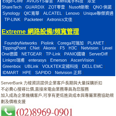
Edge-Core
AVIOSYS睿意
Xtera寬宇科技
眾至
|
|
|
ShareTech
GUARDIX
ZOT零壹
Nusoft新軟
QNO 俠諾
|
|
|
|
|
Synology
QIC寬華
ALCATEL
Lenovo
Unique聯傑資通
|
|
|
|
TP-LINK
Packeteer
Axtronics文佳
|
|
|
|
Extreme 網路設備/頻寬管理
FoundryNetworks
Piolink
Corega可瑞加
PLANET
|
|
|
|
|
TippingPoint
CNet
Akonix
F5
H3C
Netvision
Level
|
|
|
|
|
|
One德國
NETGEAR
TP-Link
PANIO國塘
ServerDiff
|
|
|
|
|
Linkpro瑞甫
enterasys
Emerson
AscenVision
|
|
|
|
Greenbox
UBLink
VOLKTEK定揚科技
DELL EMC
|
|
|
|
IDMART
HPE
SAPIDO
Netvision 正邦
|
|
|
|
ServerBank 力梭資訊提供企業客戶長期與大量採購折扣
不必費心搜尋比價,直接來電由業務專員為您服務
加入成為企業機構客戶,可享有更低進貨成本與專屬業務協助規
劃及價格支援