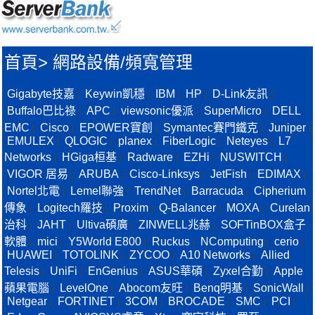
首頁
>
網路設備/頻寬管理
Gigabyte技嘉
Keywin凱穩
IBM
HP
D-Link友訊
|
|
|
|
|
Buffalo巴比祿
APC
viewsonic優派
SuperMicro
DELL
|
|
|
|
EMC
Cisco
EPOWER寶創
Symantec賽門鐵克
Juniper
|
|
|
|
|
EMULEX
QLOGIC
planex
FiberLogic
Neteyes
L7
|
|
|
|
|
Networks
HGiga桓基
Radware
EZHi
NUSWITCH
|
|
|
|
|
VIGOR 居易
ARUBA
Cisco-Linksys
JetFish
EDIMAX
|
|
|
|
|
Nortel北電
Lemel聯強
TrendNet
Barracuda
Cipherium
|
|
|
|
傳象
Logitech羅技
Proxim
Q-Balancer
MOXA
Curelan
|
|
|
|
|
治科
JAHT
Ultiva碩廣
ZINWELL兆赫
SOFTinBOX盒子
|
|
|
|
軟體
mici
Y5World E800
Ruckus
NComputing
cerio
|
|
|
|
|
|
HUAWEI
TOTOLINK
ZYCOO
A10 Networks
Allied
|
|
|
|
Telesis
UniFi
EnGenius
ASUS華碩
Zyxel合勤
Apple
|
|
|
|
|
蘋果電腦
LevelOne
Abocom友旺
Benq明基
SonicWall
|
|
|
|
|
Netgear
FORTINET
3COM
BROCADE
SMC
PCI
|
|
|
|
|
|