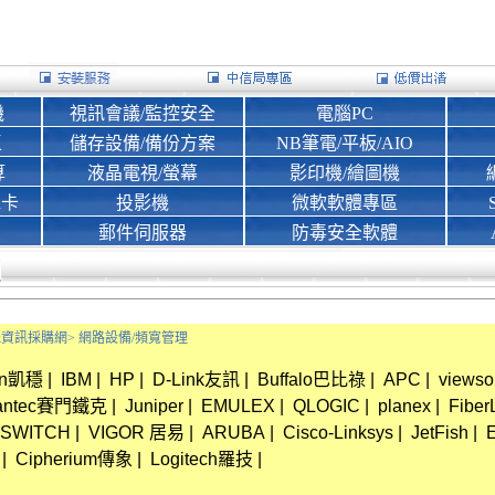
機
視訊會議/監控安全
電腦PC
區
儲存設備/備份方案
NB筆電/平板/AIO
算
液晶電視/螢幕
影印機/繪圖機
d卡
投影機
微軟軟體專區
郵件伺服器
防毒安全軟體
Bank資訊採購網>
網路設備/頻寬管理
in凱穩
|
IBM
|
HP
|
D-Link友訊
|
Buffalo巴比祿
|
APC
|
views
antec賽門鐵克
|
Juniper
|
EMULEX
|
QLOGIC
|
planex
|
Fiber
SWITCH
|
VIGOR 居易
|
ARUBA
|
Cisco-Linksys
|
JetFish
|
|
Cipherium傳象
|
Logitech羅技
|