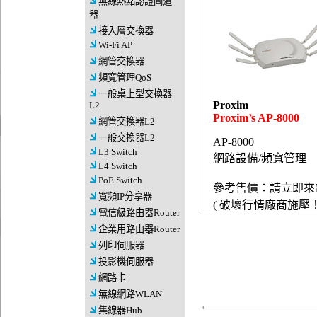
無線熱點認證閘道
器
接入層交換器
Wi-Fi AP
網管交換器
頻寬管理QoS
一般桌上型交換器
Proxim
L2
Proxim’s AP-8000
網管交換器L2
一般交換器L2
AP-8000
L3 Switch
網路設備/頻寬管理
L4 Switch
PoE Switch
參考售價：請立即來
寬頻IP分享器
( 破壞行情廠商施壓！
電信級路由器Router
企業用路由器Router
列印伺服器
投影機伺服器
網路卡
無線網路WLAN
集線器Hub