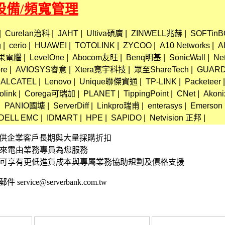
路設備/頻寬管理
|
Curelan治科
|
JAHT
|
Ultiva碩廣
|
ZINWELL兆赫
|
SOFTi
g
|
cerio
|
HUAWEI
|
TOTOLINK
|
ZYCOO
|
A10 Networks
|
Al
蘋果電腦
|
LevelOne
|
Abocom友旺
|
Benq明基
|
SonicWall
|
Ne
re
|
AVIOSYS睿意
|
Xtera寬宇科技
|
眾至ShareTech
|
GUARD
ALCATEL
|
Lenovo
|
Unique聯傑資通
|
TP-LINK
|
Packeteer
|
olink
|
Corega可瑞加
|
PLANET
|
TippingPoint
|
CNet
|
Akoni
|
PANIO國塘
|
ServerDiff
|
Linkpro瑞甫
|
enterasys
|
Emerson
DELL EMC
|
IDMART
|
HPE
|
SAPIDO
|
Netvision 正邦
|
資訊 提供企業客戶長期與大量採購折扣
接來電由業務專員為您服務
,可享有更低進貨成本與專屬業務協助規劃及價格支援
 service@serverbank.com.tw