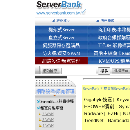
機架式Server
商用印表/事務
直立式Server
政府台銀採購
伺服器儲存選購品
工作站-影像運
防火牆/資安/SPAM
高階主板顯卡Rai
網路設備/頻寬管理
KVM/UPS/機房
ServerBank 力梭資訊Server
網路設備/頻寬管理
Gigabyte技嘉
|
Keyw
ServerBank熱賣機種
EPOWER寶創
|
Sym
頻寬負載平衡
Radware
|
EZHi
|
NU
2 WAN
3 WAN
TrendNet
|
Barracuda
4 WAN