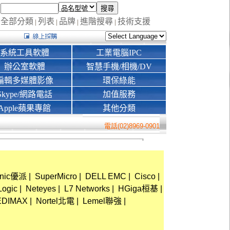
全部分類
列表
品牌
進階搜尋
技術支援
|
|
|
|
系統工具軟體
工業電腦IPC
辦公室軟體
智慧手機/相機/DV
編輯多媒體影像
環保綠能
Skype/網路電話
加值服務
Apple蘋果專館
其他分類
電話(02)8969-0901
onic優派
|
SuperMicro
|
DELL EMC
|
Cisco
|
Logic
|
Neteyes
|
L7 Networks
|
HGiga桓基
|
EDIMAX
|
Nortel北電
|
Lemel聯強
|