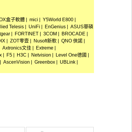
nBOX盒子軟體
|
mici
|
Y5World E800
|
lied Telesis
|
UniFi
|
EnGenius
|
ASUS華碩
tgear
|
FORTINET
|
3COM
|
BROCADE
|
IX
|
ZOT零壹
|
Nusoft新軟
|
QNO 俠諾
|
Axtronics文佳
|
Extreme
|
x
|
F5
|
H3C
|
Netvision
|
Level One德國
|
|
AscenVision
|
Greenbox
|
UBLink
|