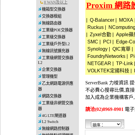
8 WAN及以上
Proxim 網
機箱型交換器
交換器模組
|
Q-Balancer
|
MOXA
無線路由器
Ruckus
|
NComputin
工業級POE交換器
|
Zyxel合勤
|
Apple
工業級交換器
SMC
|
PCI
|
Edge-Co
工業級戶外型L2
Synology
|
QIC寬華
|
無線訊號擴充器
FoundryNetworks
|
Pi
工業級網管交換器
L2
NETGEAR
|
TP-Link
企業交換器
VOLKTEK定揚科技
|
管理機型
ServerBank 力梭
乙太網路電源供應
器
不必費心搜尋比價,直
網路交換器
加入成為企業機構客戶
工業級非網管交換
器
請洽(02)8969-0901
電子郵件
4G LTE閘道器
L2 Switch
無線網路控制器