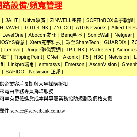
er 網路設備/頻寬管理
科
|
JAHT
|
Ultiva碩廣
|
ZINWELL兆赫
|
SOFTinBOX盒子軟體
|
HUAWEI
|
TOTOLINK
|
ZYCOO
|
A10 Networks
|
Allied Teles
LevelOne
|
Abocom友旺
|
Benq明基
|
SonicWall
|
Netgear
|
VIOSYS睿意
|
Xtera寬宇科技
|
眾至ShareTech
|
GUARDIX
|
Z
|
Lenovo
|
Unique聯傑資通
|
TP-LINK
|
Packeteer
|
Axtroni
NET
|
TippingPoint
|
CNet
|
Akonix
|
F5
|
H3C
|
Netvision
|
L
ff
|
Linkpro瑞甫
|
enterasys
|
Emerson
|
AscenVision
|
Green
E
|
SAPIDO
|
Netvision 正邦
|
資訊 提供企業客戶長期與大量採購折扣
接來電由業務專員為您服務
,可享有更低進貨成本與專屬業務協助規劃及價格支援
 service@serverbank.com.tw