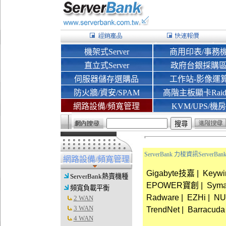
機架式Server
商用印表/事務
直立式Server
政府台銀採購
伺服器儲存選購品
工作站-影像運
防火牆/資安/SPAM
高階主板顯卡Rai
網路設備/頻寬管理
KVM/UPS/機房
ServerBank 力梭資訊Server
網路設備/頻寬管理
Gigabyte技嘉
|
Keyw
ServerBank熱賣機種
EPOWER寶創
|
Sym
頻寬負載平衡
Radware
|
EZHi
|
NU
2 WAN
3 WAN
TrendNet
|
Barracuda
4 WAN