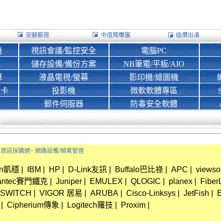
機
視訊會議/監控安全
電腦PC
區
儲存設備/備份方案
NB筆電/平板/AIO
算
液晶電視/螢幕
影印機/繪圖機
d卡
投影機
微軟軟體專區
郵件伺服器
防毒安全軟體
Bank資訊採購網>
網路設備/頻寬管理
in凱穩
|
IBM
|
HP
|
D-Link友訊
|
Buffalo巴比祿
|
APC
|
views
antec賽門鐵克
|
Juniper
|
EMULEX
|
QLOGIC
|
planex
|
Fiber
SWITCH
|
VIGOR 居易
|
ARUBA
|
Cisco-Linksys
|
JetFish
|
|
Cipherium傳象
|
Logitech羅技
|
Proxim
|