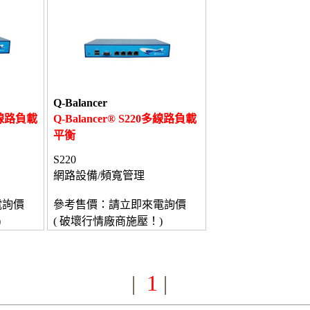
Q-Balancer
 多線路負載
Q-Balancer® S220多線路負載
平衡
S220
網路設備/頻寬管理
電詢價
參考售價：請立即來電詢價
)
( 破壞行情廠商施壓！)
1
|
|