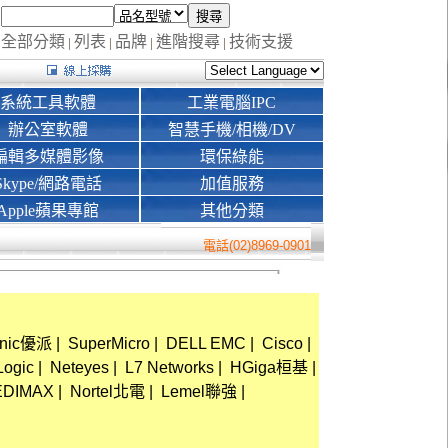
全部分類
列表
品牌
進階搜尋
技術支援
|
|
|
|
系統工具軟體
工業電腦IPC
辦公室軟體
智慧手機/相機/DV
編輯多媒體影像
環保綠能
Skype/網路電話
加值服務
Apple蘋果專館
其他分類
電話(02)8969-0901
onic優派
|
SuperMicro
|
DELL EMC
|
Cisco
|
Logic
|
Neteyes
|
L7 Networks
|
HGiga桓基
|
EDIMAX
|
Nortel北電
|
Lemel聯強
|