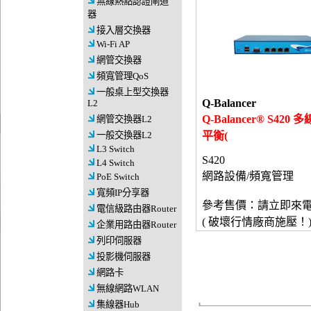
無線熱點認證閘道
器
接入層交換器
Wi-Fi AP
網管交換器
頻寬管理QoS
一般桌上型交換器
Q-Balancer
L2
Q-Balancer® S420
網管交換器L2
一般交換器L2
平衡(
L3 Switch
S420
L4 Switch
網路設備/頻寬管理
PoE Switch
寬頻IP分享器
參考售價：請立即來
電信級路由器Router
( 破壞行情廠商施壓！
企業用路由器Router
列印伺服器
投影機伺服器
網路卡
無線網路WLAN
集線器Hub