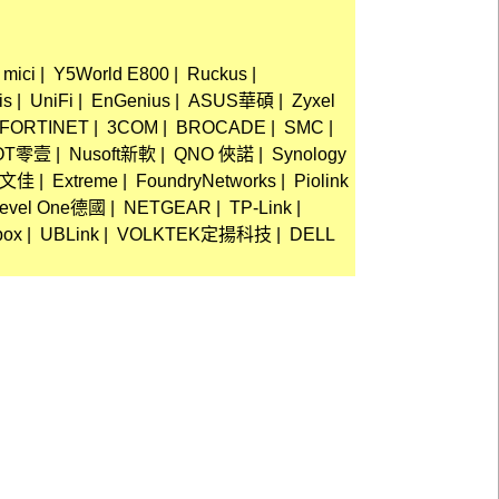
mici
|
Y5World E800
|
Ruckus
|
is
|
UniFi
|
EnGenius
|
ASUS華碩
|
Zyxel
FORTINET
|
3COM
|
BROCADE
|
SMC
|
OT零壹
|
Nusoft新軟
|
QNO 俠諾
|
Synology
cs文佳
|
Extreme
|
FoundryNetworks
|
Piolink
evel One德國
|
NETGEAR
|
TP-Link
|
box
|
UBLink
|
VOLKTEK定揚科技
|
DELL