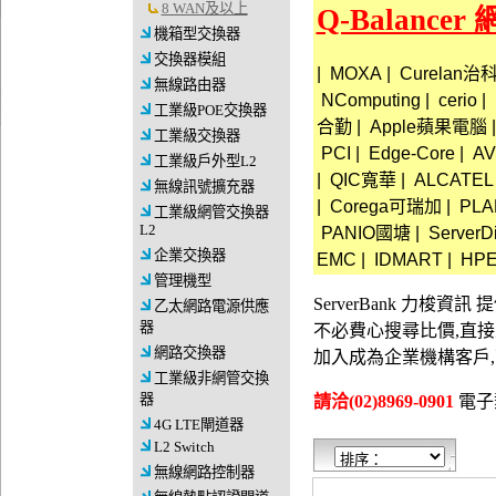
8 WAN及以上
Q-Balanc
機箱型交換器
交換器模組
|
MOXA
|
Curelan治
無線路由器
NComputing
|
cerio
|
工業級POE交換器
合勤
|
Apple蘋果電腦
|
工業級交換器
PCI
|
Edge-Core
|
A
工業級戶外型L2
|
QIC寬華
|
ALCATEL
無線訊號擴充器
|
Corega可瑞加
|
PLA
工業級網管交換器
L2
PANIO國塘
|
ServerDi
企業交換器
EMC
|
IDMART
|
HP
管理機型
ServerBank 力梭
乙太網路電源供應
器
不必費心搜尋比價,直
網路交換器
加入成為企業機構客戶
工業級非網管交換
器
請洽(02)8969-0901
電子郵件
4G LTE閘道器
L2 Switch
無線網路控制器