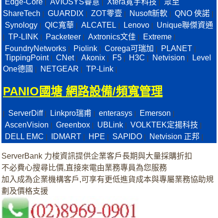
Edge-Core
AVIOSYS睿意
Xtera寬宇科技
眾至
|
|
|
ShareTech
GUARDIX
ZOT零壹
Nusoft新軟
QNO 俠諾
|
|
|
|
|
Synology
QIC寬華
ALCATEL
Lenovo
Unique聯傑資通
|
|
|
|
TP-LINK
Packeteer
Axtronics文佳
Extreme
|
|
|
|
|
FoundryNetworks
Piolink
Corega可瑞加
PLANET
|
|
|
|
TippingPoint
CNet
Akonix
F5
H3C
Netvision
Level
|
|
|
|
|
|
One德國
NETGEAR
TP-Link
|
|
|
PANIO國塘 網路設備/頻寬管理
ServerDiff
Linkpro瑞甫
enterasys
Emerson
|
|
|
|
|
AscenVision
Greenbox
UBLink
VOLKTEK定揚科技
|
|
|
|
DELL EMC
IDMART
HPE
SAPIDO
Netvision 正邦
|
|
|
|
|
ServerBank 力梭資訊提供企業客戶長期與大量採購折扣
不必費心搜尋比價,直接來電由業務專員為您服務
加入成為企業機構客戶,可享有更低進貨成本與專屬業務協助規
劃及價格支援