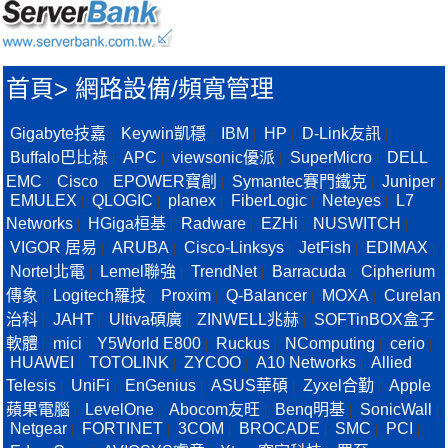
首頁
>
網路設備/頻寬管理
Gigabyte技嘉
Keywin凱穩
IBM
HP
D-Link友訊
|
|
|
|
|
Buffalo巴比祿
APC
viewsonic優派
SuperMicro
DELL
|
|
|
|
EMC
Cisco
EPOWER寶創
Symantec賽門鐵克
Juniper
|
|
|
|
|
EMULEX
QLOGIC
planex
FiberLogic
Neteyes
L7
|
|
|
|
|
Networks
HGiga桓基
Radware
EZHi
NUSWITCH
|
|
|
|
|
VIGOR 居易
ARUBA
Cisco-Linksys
JetFish
EDIMAX
|
|
|
|
|
Nortel北電
Lemel聯強
TrendNet
Barracuda
Cipherium
|
|
|
|
傳象
Logitech羅技
Proxim
Q-Balancer
MOXA
Curelan
|
|
|
|
|
治科
JAHT
Ultiva碩廣
ZINWELL兆赫
SOFTinBOX盒子
|
|
|
|
軟體
mici
Y5World E800
Ruckus
NComputing
cerio
|
|
|
|
|
|
HUAWEI
TOTOLINK
ZYCOO
A10 Networks
Allied
|
|
|
|
Telesis
UniFi
EnGenius
ASUS華碩
Zyxel合勤
Apple
|
|
|
|
|
蘋果電腦
LevelOne
Abocom友旺
Benq明基
SonicWall
|
|
|
|
|
Netgear
FORTINET
3COM
BROCADE
SMC
PCI
|
|
|
|
|
|