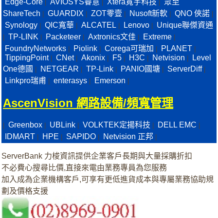
Edge-Core
AVIOSYS睿意
Xtera寬宇科技
眾至
|
|
|
ShareTech
GUARDIX
ZOT零壹
Nusoft新軟
QNO 俠諾
|
|
|
|
|
Synology
QIC寬華
ALCATEL
Lenovo
Unique聯傑資通
|
|
|
|
TP-LINK
Packeteer
Axtronics文佳
Extreme
|
|
|
|
|
FoundryNetworks
Piolink
Corega可瑞加
PLANET
|
|
|
|
TippingPoint
CNet
Akonix
F5
H3C
Netvision
Level
|
|
|
|
|
|
One德國
NETGEAR
TP-Link
PANIO國塘
ServerDiff
|
|
|
|
|
Linkpro瑞甫
enterasys
Emerson
|
|
|
AscenVision 網路設備/頻寬管理
Greenbox
UBLink
VOLKTEK定揚科技
DELL EMC
|
|
|
|
|
IDMART
HPE
SAPIDO
Netvision 正邦
|
|
|
|
ServerBank 力梭資訊提供企業客戶長期與大量採購折扣
不必費心搜尋比價,直接來電由業務專員為您服務
加入成為企業機構客戶,可享有更低進貨成本與專屬業務協助規
劃及價格支援