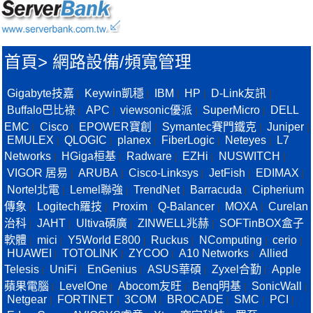
首頁
>
網路設備/頻寬管理
Gigabyte技嘉
Keywin凱穩
IBM
HP
D-Link友訊
|
|
|
|
|
Buffalo巴比祿
APC
viewsonic優派
SuperMicro
DELL
|
|
|
|
EMC
Cisco
EPOWER寶創
Symantec賽門鐵克
Juniper
|
|
|
|
|
EMULEX
QLOGIC
planex
FiberLogic
Neteyes
L7
|
|
|
|
|
Networks
HGiga桓基
Radware
EZHi
NUSWITCH
|
|
|
|
|
VIGOR 居易
ARUBA
Cisco-Linksys
JetFish
EDIMAX
|
|
|
|
|
Nortel北電
Lemel聯強
TrendNet
Barracuda
Cipherium
|
|
|
|
傳象
Logitech羅技
Proxim
Q-Balancer
MOXA
Curelan
|
|
|
|
|
治科
JAHT
Ultiva碩廣
ZINWELL兆赫
SOFTinBOX盒子
|
|
|
|
軟體
mici
Y5World E800
Ruckus
NComputing
cerio
|
|
|
|
|
|
HUAWEI
TOTOLINK
ZYCOO
A10 Networks
Allied
|
|
|
|
Telesis
UniFi
EnGenius
ASUS華碩
Zyxel合勤
Apple
|
|
|
|
|
蘋果電腦
LevelOne
Abocom友旺
Benq明基
SonicWall
|
|
|
|
|
Netgear
FORTINET
3COM
BROCADE
SMC
PCI
|
|
|
|
|
|