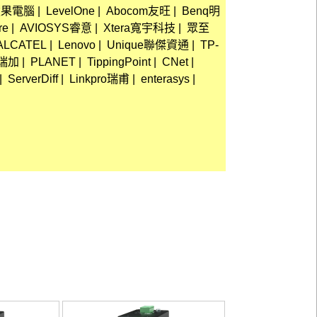
e蘋果電腦
|
LevelOne
|
Abocom友旺
|
Benq明
re
|
AVIOSYS睿意
|
Xtera寬宇科技
|
眾至
ALCATEL
|
Lenovo
|
Unique聯傑資通
|
TP-
可瑞加
|
PLANET
|
TippingPoint
|
CNet
|
|
ServerDiff
|
Linkpro瑞甫
|
enterasys
|