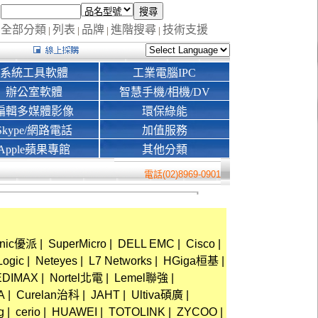
全部分類
列表
品牌
進階搜尋
技術支援
|
|
|
|
系統工具軟體
工業電腦IPC
辦公室軟體
智慧手機/相機/DV
編輯多媒體影像
環保綠能
Skype/網路電話
加值服務
Apple蘋果專館
其他分類
電話(02)8969-0901
onic優派
|
SuperMicro
|
DELL EMC
|
Cisco
|
Logic
|
Neteyes
|
L7 Networks
|
HGiga桓基
|
EDIMAX
|
Nortel北電
|
Lemel聯強
|
A
|
Curelan治科
|
JAHT
|
Ultiva碩廣
|
g
|
cerio
|
HUAWEI
|
TOTOLINK
|
ZYCOO
|