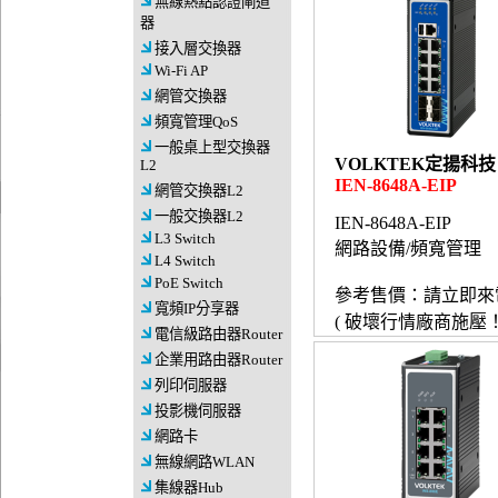
無線熱點認證閘道
器
接入層交換器
Wi-Fi AP
網管交換器
頻寬管理QoS
一般桌上型交換器
VOLKTEK定揚科技
L2
IEN-8648A-EIP
網管交換器L2
一般交換器L2
IEN-8648A-EIP
L3 Switch
網路設備/頻寬管理
L4 Switch
PoE Switch
參考售價：請立即來
寬頻IP分享器
( 破壞行情廠商施壓！
電信級路由器Router
企業用路由器Router
列印伺服器
投影機伺服器
網路卡
無線網路WLAN
集線器Hub