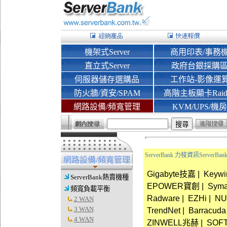
機架式Server
商用印表/事務
直立式Server
政府台銀採購
伺服器儲存選購品
工作站-影像運
防火牆/資安/SPAM
高階主板顯卡Rai
網路設備/頻寬管理
KVM/UPS/機房
ServerBank 力梭資訊Server
網路設備/頻寬管理
Gigabyte技嘉
|
Keyw
ServerBank熱賣機種
EPOWER寶創
|
Sym
頻寬負載平衡
Radware
|
EZHi
|
NU
2 WAN
3 WAN
TrendNet
|
Barracuda
4 WAN
ZINWELL兆赫
|
SOF