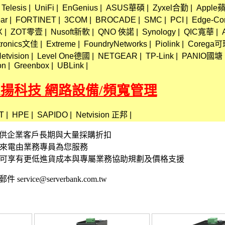
 Telesis
|
UniFi
|
EnGenius
|
ASUS華碩
|
Zyxel合勤
|
Appl
ar
|
FORTINET
|
3COM
|
BROCADE
|
SMC
|
PCI
|
Edge-Co
X
|
ZOT零壹
|
Nusoft新軟
|
QNO 俠諾
|
Synology
|
QIC寬華
|
tronics文佳
|
Extreme
|
FoundryNetworks
|
Piolink
|
Corega
etvision
|
Level One德國
|
NETGEAR
|
TP-Link
|
PANIO國塘
on
|
Greenbox
|
UBLink
|
定揚科技 網路設備/頻寬管理
T
|
HPE
|
SAPIDO
|
Netvision 正邦
|
資訊 提供企業客戶長期與大量採購折扣
接來電由業務專員為您服務
,可享有更低進貨成本與專屬業務協助規劃及價格支援
 service@serverbank.com.tw