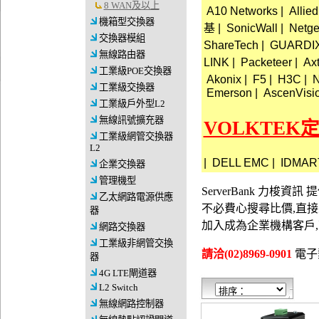
8 WAN及以上
A10 Networks
|
Allied
機箱型交換器
基
|
SonicWall
|
Netge
交換器模組
ShareTech
|
GUARDI
無線路由器
LINK
|
Packeteer
|
Ax
工業級POE交換器
Akonix
|
F5
|
H3C
|
N
工業級交換器
Emerson
|
AscenVisi
工業級戶外型L2
無線訊號擴充器
VOLKTEK
工業級網管交換器
L2
|
DELL EMC
|
IDMAR
企業交換器
管理機型
ServerBank 力梭
乙太網路電源供應
不必費心搜尋比價,直
器
加入成為企業機構客戶
網路交換器
工業級非網管交換
請洽(02)8969-0901
電子郵件
器
4G LTE閘道器
L2 Switch
無線網路控制器