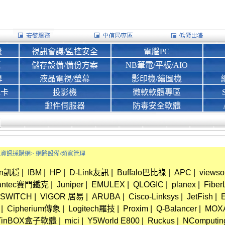
機
視訊會議/監控安全
電腦PC
區
儲存設備/備份方案
NB筆電/平板/AIO
算
液晶電視/螢幕
影印機/繪圖機
d卡
投影機
微軟軟體專區
郵件伺服器
防毒安全軟體
Bank資訊採購網>
網路設備/頻寬管理
in凱穩
|
IBM
|
HP
|
D-Link友訊
|
Buffalo巴比祿
|
APC
|
views
antec賽門鐵克
|
Juniper
|
EMULEX
|
QLOGIC
|
planex
|
Fiber
SWITCH
|
VIGOR 居易
|
ARUBA
|
Cisco-Linksys
|
JetFish
|
|
Cipherium傳象
|
Logitech羅技
|
Proxim
|
Q-Balancer
|
MOX
TinBOX盒子軟體
|
mici
|
Y5World E800
|
Ruckus
|
NComputin