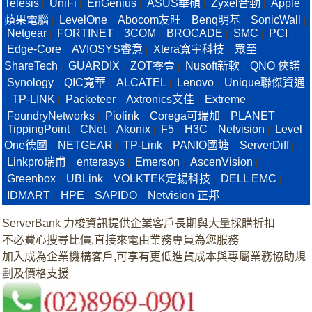
Telesis
UniFi
EnGenius
ASUS華碩
Zyxel合勤
Apple
|
|
|
|
|
蘋果電腦
LevelOne
Abocom友旺
Benq明基
SonicWall
|
|
|
|
|
Netgear
FORTINET
3COM
BROCADE
SMC
PCI
|
|
|
|
|
|
Edge-Core
AVIOSYS睿意
Xtera寬宇科技
眾至
|
|
|
ShareTech
GUARDIX
ZOT零壹
Nusoft新軟
QNO 俠諾
|
|
|
|
|
Synology
QIC寬華
ALCATEL
Lenovo
Unique聯傑資通
|
|
|
|
TP-LINK
Packeteer
Axtronics文佳
Extreme
|
|
|
|
|
FoundryNetworks
Piolink
Corega可瑞加
PLANET
|
|
|
|
TippingPoint
CNet
Akonix
F5
H3C
Netvision
Level
|
|
|
|
|
|
One德國
NETGEAR
TP-Link
PANIO國塘
ServerDiff
|
|
|
|
|
Linkpro瑞甫
enterasys
Emerson
AscenVision
|
|
|
|
Greenbox
UBLink
VOLKTEK定揚科技
DELL EMC
|
|
|
|
IDMART
HPE
SAPIDO
Netvision 正邦
|
|
|
|
ServerBank 力梭資訊提供企業客戶長期與大量採購折扣
不必費心搜尋比價,直接來電由業務專員為您服務
加入成為企業機構客戶,可享有更低進貨成本與專屬業務協助規
劃及價格支援