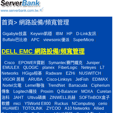
首頁
>
網路設備/頻寬管理
Gigabyte技嘉
Keywin凱穩
IBM
HP
D-Link友訊
|
|
|
|
|
Buffalo巴比祿
APC
viewsonic優派
SuperMicro
|
|
|
|
DELL EMC 網路設備/頻寬管理
Cisco
EPOWER寶創
Symantec賽門鐵克
Juniper
|
|
|
|
|
EMULEX
QLOGIC
planex
FiberLogic
Neteyes
L7
|
|
|
|
|
Networks
HGiga桓基
Radware
EZHi
NUSWITCH
|
|
|
|
|
VIGOR 居易
ARUBA
Cisco-Linksys
JetFish
EDIMAX
|
|
|
|
|
Nortel北電
Lemel聯強
TrendNet
Barracuda
Cipherium
|
|
|
|
傳象
Logitech羅技
Proxim
Q-Balancer
MOXA
Curelan
|
|
|
|
|
治科
JAHT
Ultiva碩廣
ZINWELL兆赫
SOFTinBOX盒子
|
|
|
|
軟體
mici
Y5World E800
Ruckus
NComputing
cerio
|
|
|
|
|
|
HUAWEI
TOTOLINK
ZYCOO
A10 Networks
Allied
|
|
|
|