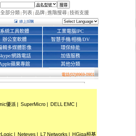
全部分類
列表
品牌
進階搜尋
技術支援
|
|
|
|
系統工具軟體
工業電腦IPC
辦公室軟體
智慧手機/相機/DV
編輯多媒體影像
環保綠能
Skype/網路電話
加值服務
Apple蘋果專館
其他分類
電話(02)8969-0901
onic優派
|
SuperMicro
|
DELL EMC
|
rLogic
|
Neteyes
|
L7 Networks
|
HGiga桓基