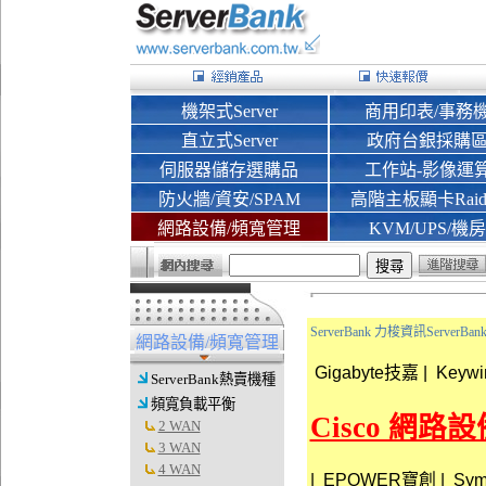
機架式Server
商用印表/事務
直立式Server
政府台銀採購
伺服器儲存選購品
工作站-影像運
防火牆/資安/SPAM
高階主板顯卡Rai
網路設備/頻寬管理
KVM/UPS/機房
ServerBank 力梭資訊Server
網路設備/頻寬管理
Gigabyte技嘉
|
Keyw
ServerBank熱賣機種
頻寬負載平衡
Cisco 網路
2 WAN
3 WAN
4 WAN
|
EPOWER寶創
|
Sy