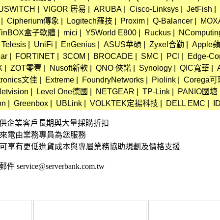
USWITCH
|
VIGOR 居易
|
ARUBA
|
Cisco-Linksys
|
JetFish
|
|
Cipherium傳象
|
Logitech羅技
|
Proxim
|
Q-Balancer
|
MOX
TinBOX盒子軟體
|
mici
|
Y5World E800
|
Ruckus
|
NComputin
 Telesis
|
UniFi
|
EnGenius
|
ASUS華碩
|
Zyxel合勤
|
Appl
ar
|
FORTINET
|
3COM
|
BROCADE
|
SMC
|
PCI
|
Edge-Co
X
|
ZOT零壹
|
Nusoft新軟
|
QNO 俠諾
|
Synology
|
QIC寬華
|
tronics文佳
|
Extreme
|
FoundryNetworks
|
Piolink
|
Corega
etvision
|
Level One德國
|
NETGEAR
|
TP-Link
|
PANIO國塘
on
|
Greenbox
|
UBLink
|
VOLKTEK定揚科技
|
DELL EMC
|
I
資訊 提供企業客戶長期與大量採購折扣
接來電由業務專員為您服務
,可享有更低進貨成本與專屬業務協助規劃及價格支援
 service@serverbank.com.tw