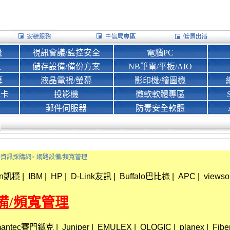
機
視訊會議/監控安全
電腦PC
區
儲存設備/備份方案
NB筆電/平板/AIO
算
液晶電視/螢幕
影印機/繪圖機
d卡
投影機
微軟軟體專區
郵件伺服器
防毒安全軟體
Bank資訊採購網>
網路設備/頻寬管理
in凱穩
|
IBM
|
HP
|
D-Link友訊
|
Buffalo巴比祿
|
APC
|
views
設備/頻寬管理
mantec賽門鐵克
|
Juniper
|
EMULEX
|
QLOGIC
|
planex
|
Fibe