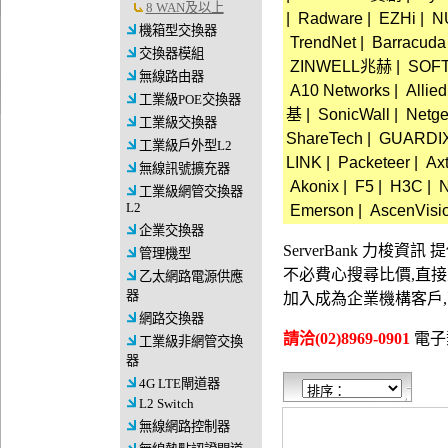
8 WAN及以上
|
Radware
|
EZHi
|
N
機箱型交換器
TrendNet
|
Barracuda
交換器模組
ZINWELL兆赫
|
SOF
無線路由器
A10 Networks
|
Allied
工業級POE交換器
基
|
SonicWall
|
Netge
工業級交換器
ShareTech
|
GUARDI
工業級戶外型L2
LINK
|
Packeteer
|
Ax
無線訊號擴充器
Akonix
|
F5
|
H3C
|
N
工業級網管交換器
L2
Emerson
|
AscenVisi
企業交換器
ServerBank 力梭
管理機型
不必費心搜尋比價,直
乙太網路電源供應
器
加入成為企業機構客戶
網路交換器
請洽(02)8969-0901
電子郵件
工業級非網管交換
器
4G LTE閘道器
L2 Switch
無線網路控制器