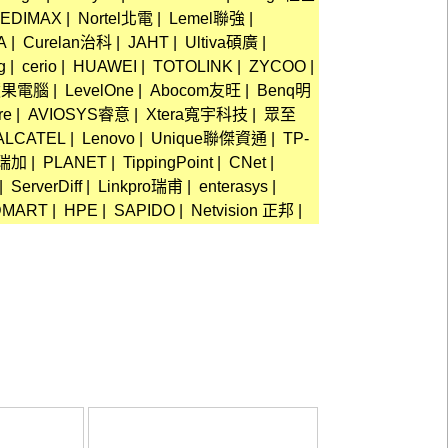
EDIMAX
|
Nortel北電
|
Lemel聯強
|
A
|
Curelan治科
|
JAHT
|
Ultiva碩廣
|
g
|
cerio
|
HUAWEI
|
TOTOLINK
|
ZYCOO
|
e蘋果電腦
|
LevelOne
|
Abocom友旺
|
Benq明
re
|
AVIOSYS睿意
|
Xtera寬宇科技
|
眾至
ALCATEL
|
Lenovo
|
Unique聯傑資通
|
TP-
可瑞加
|
PLANET
|
TippingPoint
|
CNet
|
|
ServerDiff
|
Linkpro瑞甫
|
enterasys
|
DMART
|
HPE
|
SAPIDO
|
Netvision 正邦
|