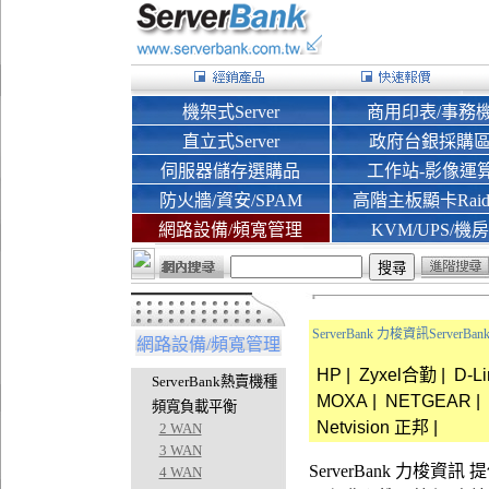
機架式Server
商用印表/事務
直立式Server
政府台銀採購
伺服器儲存選購品
工作站-影像運
防火牆/資安/SPAM
高階主板顯卡Rai
網路設備/頻寬管理
KVM/UPS/機房
ServerBank 力梭資訊Server
網路設備/頻寬管理
HP
|
Zyxel合勤
|
D-L
ServerBank熱賣機種
MOXA
|
NETGEAR
|
頻寬負載平衡
Netvision 正邦
|
2 WAN
3 WAN
ServerBank 力梭
4 WAN