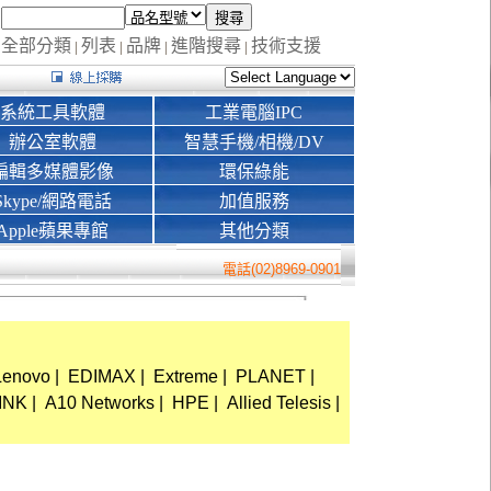
全部分類
列表
品牌
進階搜尋
技術支援
|
|
|
|
系統工具軟體
工業電腦IPC
辦公室軟體
智慧手機/相機/DV
編輯多媒體影像
環保綠能
Skype/網路電話
加值服務
Apple蘋果專館
其他分類
電話(02)8969-0901
Lenovo
|
EDIMAX
|
Extreme
|
PLANET
|
INK
|
A10 Networks
|
HPE
|
Allied Telesis
|