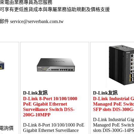
接來電由業務專員為您服務
,可享有更低進貨成本與專屬業務協助規劃及價格支援
 service@serverbank.com.tw
D-Link友訊
D-Link友訊
D-Link 8-Port 10/100/1000
D-Link Industrial G
PoE Gigabit Ethernet
Managed PoE Switc
Surveillance Switch DSS-
SFP slots DIS-300
200G-10MPP
D-Link Industrial Gig
D-Link 8-Port 10/100/1000 PoE
Managed PoE Switch
電詢價
Gigabit Ethernet Surveillance
slots DIS-300G-14