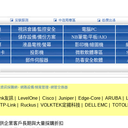
機
視訊會議/監控安全
電腦PC
區
儲存設備/備份方案
NB筆電/平板/AIO
算
液晶電視/螢幕
影印機/繪圖機
d卡
投影機
微軟軟體專區
郵件伺服器
防毒安全軟體
Bank資訊採購網>
網路設備/頻寬管理>
網管交換器
ink友訊
|
LevelOne
|
Cisco
|
Juniper
|
Edge-Core
|
ARUBA
|
TP-Link
|
Ruckus
|
VOLKTEK定揚科技
|
DELL EMC
|
TOTOL
資訊 提供企業客戶長期與大量採購折扣