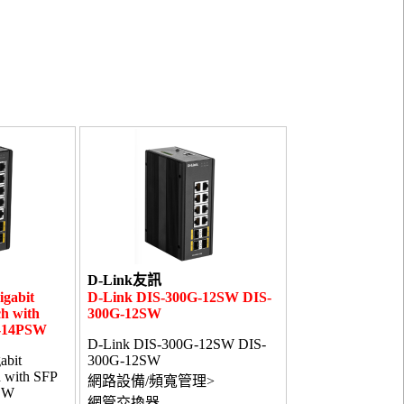
D-Link友訊
igabit
D-Link DIS-300G-12SW DIS-
h with
300G-12SW
G-14PSW
D-Link DIS-300G-12SW DIS-
abit
300G-12SW
 with SFP
網路設備/頻寬管理>
PSW
網管交換器