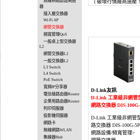
無線熱點認證閘道
( 破壞行情廠商施壓！
器
接入層交換器
Wi-Fi AP
網管交換器
頻寬管理QoS
一般桌上型交換器
L2
網管交換器L2
一般交換器L2
L3 Switch
L4 Switch
PoE Switch
寬頻IP分享器
D-Link友訊
電信級路由器Router
D-Link 工業級非網
企業用路由器Router
網路交換器 DIS-100G
列印伺服器
投影機伺服器
D-Link 工業級非網
網路卡
路交換器 DIS-100G-5
無線網路WLAN
網路設備/頻寬管理>
集線器Hub