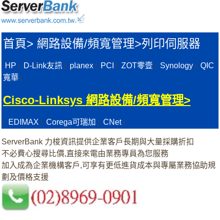
首頁
>
網路設備/頻寬管理>
列印伺服器
HP
D-Link友訊
planex
PCI
ZOT零壹
Synology
QIC
|
|
|
|
|
|
寬華
|
Cisco-Linksys 網路設備/頻寬管理>
EDIMAX
Corega可瑞加
CNet
|
|
|
|
ServerBank 力梭資訊提供企業客戶長期與大量採購折扣
不必費心搜尋比價,直接來電由業務專員為您服務
加入成為企業機構客戶,可享有更低進貨成本與專屬業務協助規
劃及價格支援