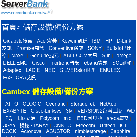
首頁
>
儲存設備/備份方案
Gigabyte技嘉
Acer宏碁
Keywin凱穩
IBM
HP
D-Link
|
|
|
|
|
友訊
Promise喬鼎
Conventive銘威
SONY
Buffalo巴比
|
|
|
|
祿
Maxell
Genuine捷元
ABLECOM大訊
Sun
Iomega
|
|
|
|
|
|
DELL EMC
Cisco
Infortrend普安
ebang資眾
SOL延碩
|
|
|
|
|
Adaptec
LACIE
NEC
SILVERstor銀興
EMULEX
|
|
|
|
|
FASTORA艾訊
|
Cambex 儲存設備/備份方案
ATTO
QLOGIC
Overland
StorageTek
NetApp
|
|
|
|
|
|
EXABYTE
Cisco-Linksys
3M
VERSION2台灣二版
WD
|
|
|
|
PQI
Litz立治
Polycom
mici
EBD因貝迪
areca廣安
|
|
|
|
|
|
|
3Gen
銳銨STARAY
ONNTO
Freecom
Uptech
ICE
|
|
|
|
|
DOCK
Acronova
ASUSTOR
nimblestorage
Sapphire
|
|
|
|
|