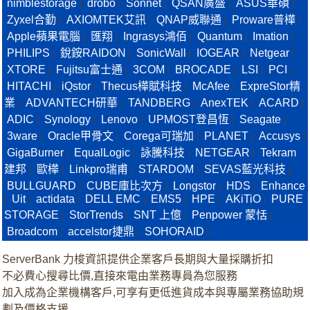
nimblestorage
drobo
Sonnet
QSAN廣盛
ASUS華碩
|
|
|
|
|
Zyxel合勤
AXIOMTEK艾訊
QNAP威聯通
Proware普樺
|
|
|
|
Apple蘋果電腦
匯翔
Ingrasys鴻佰
Quantum
Imation
|
|
|
|
|
PHILIPS
銳銨RAIDON
SonicWall
IOGEAR
Netgear
|
|
|
|
|
XTORE
Fujitsu富士通
3COM
BROCADE
LSI
PCI
|
|
|
|
|
|
HITACHI
iQstor
Thecus樺賦科技
McAfee
ExpreStor精
|
|
|
|
業
ADVANTECH研華
TANDBERG
AnexTEK
ACARD
|
|
|
|
|
ADIC
Synology
Lenovo
UPMOST登昌恆
Seagate
|
|
|
|
|
3ware
Oracle甲骨文
Corega可瑞加
PLANET
Accusys
|
|
|
|
|
GigaBurner
EqualLogic
詠騰科技
NETGEAR
Tekram
|
|
|
|
建邦
歐樺
Linkpro瑞甫
STARDOM
SEVAS藍光科技
|
|
|
|
|
BULLGUARD
CUBE庫比次方
Longstor
HDS
Enhance
|
|
|
|
Uit
actidata
DELL EMC
EMS5
HPE
AKiTiO
PURE
|
|
|
|
|
|
|
STORAGE
StorTrends
SNT 上億
Penpower 蒙恬
|
|
|
|
Broadcom
accelstor捷鼎
SOHORAID
|
|
|
ServerBank 力梭資訊提供企業客戶長期與大量採購折扣
不必費心搜尋比價,直接來電由業務專員為您服務
加入成為企業機構客戶,可享有更低進貨成本與專屬業務協助規
劃及價格支援