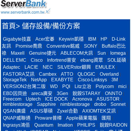
首頁
>
儲存設備/備份方案
Gigabyte技嘉
Acer宏碁
Keywin凱穩
IBM
HP
D-Link
|
|
|
|
|
友訊
Promise喬鼎
Conventive銘威
SONY
Buffalo巴比
|
|
|
|
祿
Maxell
Genuine捷元
ABLECOM大訊
Sun
Iomega
|
|
|
|
|
|
DELL EMC
Cisco
Infortrend普安
ebang資眾
SOL延碩
|
|
|
|
|
Adaptec
LACIE
NEC
SILVERstor銀興
EMULEX
|
|
|
|
|
FASTORA艾訊
Cambex
ATTO
QLOGIC
Overland
|
|
|
|
|
StorageTek
NetApp
EXABYTE
Cisco-Linksys
3M
|
|
|
|
|
VERSION2台灣二版
WD
PQI
Litz立治
Polycom
mici
|
|
|
|
|
|
EBD因貝迪
areca廣安
3Gen
銳銨STARAY
ONNTO
|
|
|
|
|
Freecom
Uptech
ICE DOCK
Acronova
ASUSTOR
|
|
|
|
|
nimblestorage
Sapphire
nimblestorage
drobo
Sonnet
|
|
|
|
|
QSAN廣盛
ASUS華碩
Zyxel合勤
AXIOMTEK艾訊
|
|
|
|
QNAP威聯通
Proware普樺
Apple蘋果電腦
匯翔
|
|
|
|
Ingrasys鴻佰
Quantum
Imation
PHILIPS
銳銨RAIDON
|
|
|
|