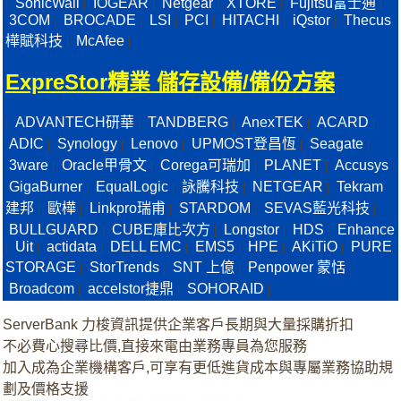
SonicWall
IOGEAR
Netgear
XTORE
Fujitsu富士通
|
|
|
|
|
|
3COM
BROCADE
LSI
PCI
HITACHI
iQstor
Thecus
|
|
|
|
|
|
樺賦科技
McAfee
|
|
ExpreStor精業 儲存設備/備份方案
ADVANTECH研華
TANDBERG
AnexTEK
ACARD
|
|
|
|
|
ADIC
Synology
Lenovo
UPMOST登昌恆
Seagate
|
|
|
|
|
3ware
Oracle甲骨文
Corega可瑞加
PLANET
Accusys
|
|
|
|
|
GigaBurner
EqualLogic
詠騰科技
NETGEAR
Tekram
|
|
|
|
建邦
歐樺
Linkpro瑞甫
STARDOM
SEVAS藍光科技
|
|
|
|
|
BULLGUARD
CUBE庫比次方
Longstor
HDS
Enhance
|
|
|
|
Uit
actidata
DELL EMC
EMS5
HPE
AKiTiO
PURE
|
|
|
|
|
|
|
STORAGE
StorTrends
SNT 上億
Penpower 蒙恬
|
|
|
|
Broadcom
accelstor捷鼎
SOHORAID
|
|
|
ServerBank 力梭資訊提供企業客戶長期與大量採購折扣
不必費心搜尋比價,直接來電由業務專員為您服務
加入成為企業機構客戶,可享有更低進貨成本與專屬業務協助規
劃及價格支援