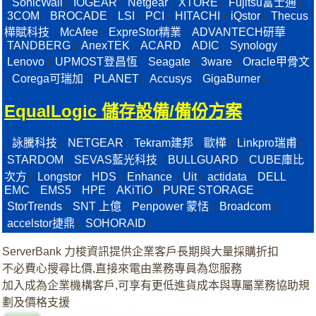
SonicWall
IOGEAR
Netgear
XTORE
Fujitsu富士通
|
|
|
|
|
|
3COM
BROCADE
LSI
PCI
HITACHI
iQstor
Thecus
|
|
|
|
|
|
樺賦科技
McAfee
ExpreStor精業
ADVANTECH研華
|
|
|
|
TANDBERG
AnexTEK
ACARD
ADIC
Synology
|
|
|
|
|
Lenovo
UPMOST登昌恆
Seagate
3ware
Oracle甲骨文
|
|
|
|
Corega可瑞加
PLANET
Accusys
GigaBurner
|
|
|
|
|
EqualLogic 儲存設備/備份方案
詠騰科技
NETGEAR
Tekram建邦
歐樺
Linkpro瑞甫
|
|
|
|
|
|
STARDOM
SEVAS藍光科技
BULLGUARD
CUBE庫比
|
|
|
次方
Longstor
HDS
Enhance
Uit
actidata
DELL
|
|
|
|
|
|
EMC
EMS5
HPE
AKiTiO
PURE STORAGE
|
|
|
|
|
StorTrends
SNT 上億
Penpower 蒙恬
Broadcom
|
|
|
|
accelstor捷鼎
SOHORAID
|
|
ServerBank 力梭資訊提供企業客戶長期與大量採購折扣
不必費心搜尋比價,直接來電由業務專員為您服務
加入成為企業機構客戶,可享有更低進貨成本與專屬業務協助規
劃及價格支援