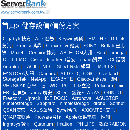
首頁
>
儲存設備/備份方案
Gigabyte技嘉
Acer宏碁
Keywin凱穩
IBM
HP
D-Link
|
|
|
|
|
友訊
Promise喬鼎
Conventive銘威
SONY
Buffalo巴比
|
|
|
|
祿
Maxell
Genuine捷元
ABLECOM大訊
Sun
Iomega
|
|
|
|
|
|
DELL EMC
Cisco
Infortrend普安
ebang資眾
SOL延碩
|
|
|
|
|
Adaptec
LACIE
NEC
SILVERstor銀興
EMULEX
|
|
|
|
|
FASTORA艾訊
Cambex
ATTO
QLOGIC
Overland
|
|
|
|
|
StorageTek
NetApp
EXABYTE
Cisco-Linksys
3M
|
|
|
|
|
VERSION2台灣二版
WD
PQI
Litz立治
Polycom
mici
|
|
|
|
|
|
EBD因貝迪
areca廣安
3Gen
銳銨STARAY
ONNTO
|
|
|
|
|
Freecom
Uptech
ICE DOCK
Acronova
ASUSTOR
|
|
|
|
|
nimblestorage
Sapphire
nimblestorage
drobo
Sonnet
|
|
|
|
|
QSAN廣盛
ASUS華碩
Zyxel合勤
AXIOMTEK艾訊
|
|
|
|
QNAP威聯通
Proware普樺
Apple蘋果電腦
匯翔
|
|
|
|
Ingrasys鴻佰
Quantum
Imation
PHILIPS
銳銨RAIDON
|
|
|
|