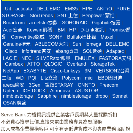
Uit
actidata
DELL EMC
EMS5
HPE
AKiTiO
PURE
|
|
|
|
|
|
|
STORAGE
StorTrends
SNT 上億
Penpower 蒙恬
|
|
|
|
Broadcom
accelstor捷鼎
SOHORAID
Gigabyte技嘉
|
|
|
|
Acer宏碁
Keywin凱穩
IBM
HP
D-Link友訊
Promise喬
|
|
|
|
|
鼎
Conventive銘威
SONY
Buffalo巴比祿
Maxell
|
|
|
|
|
Genuine捷元
ABLECOM大訊
Sun
Iomega
DELL EMC
|
|
|
|
Cisco
Infortrend普安
ebang資眾
SOL延碩
Adaptec
|
|
|
|
|
|
LACIE
NEC
SILVERstor銀興
EMULEX
FASTORA艾訊
|
|
|
|
Cambex
ATTO
QLOGIC
Overland
StorageTek
|
|
|
|
|
|
NetApp
EXABYTE
Cisco-Linksys
3M
VERSION2台灣
|
|
|
|
二版
WD
PQI
Litz立治
Polycom
mici
EBD因貝迪
|
|
|
|
|
|
|
areca廣安
3Gen
銳銨STARAY
ONNTO
Freecom
|
|
|
|
|
Uptech
ICE DOCK
Acronova
ASUSTOR
|
|
|
|
nimblestorage
Sapphire
nimblestorage
drobo
Sonnet
|
|
|
|
|
QSAN廣盛
|
ServerBank 力梭資訊提供企業客戶長期與大量採購折扣
不必費心搜尋比價,直接來電由業務專員為您服務
加入成為企業機構客戶,可享有更低進貨成本與專屬業務協助規