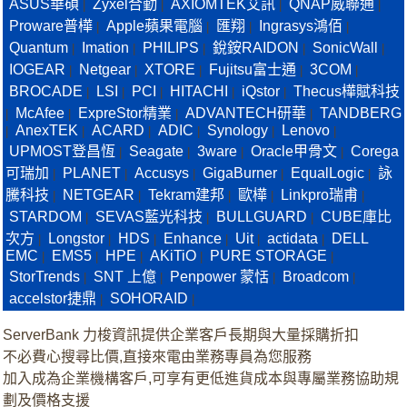
ASUS華碩
Zyxel合勤
AXIOMTEK艾訊
QNAP威聯通
|
|
|
|
Proware普樺
Apple蘋果電腦
匯翔
Ingrasys鴻佰
|
|
|
|
Quantum
Imation
PHILIPS
銳銨RAIDON
SonicWall
|
|
|
|
|
IOGEAR
Netgear
XTORE
Fujitsu富士通
3COM
|
|
|
|
|
BROCADE
LSI
PCI
HITACHI
iQstor
Thecus樺賦科技
|
|
|
|
|
McAfee
ExpreStor精業
ADVANTECH研華
TANDBERG
|
|
|
|
AnexTEK
ACARD
ADIC
Synology
Lenovo
|
|
|
|
|
|
UPMOST登昌恆
Seagate
3ware
Oracle甲骨文
Corega
|
|
|
|
可瑞加
PLANET
Accusys
GigaBurner
EqualLogic
詠
|
|
|
|
|
騰科技
NETGEAR
Tekram建邦
歐樺
Linkpro瑞甫
|
|
|
|
|
STARDOM
SEVAS藍光科技
BULLGUARD
CUBE庫比
|
|
|
次方
Longstor
HDS
Enhance
Uit
actidata
DELL
|
|
|
|
|
|
EMC
EMS5
HPE
AKiTiO
PURE STORAGE
|
|
|
|
|
StorTrends
SNT 上億
Penpower 蒙恬
Broadcom
|
|
|
|
accelstor捷鼎
SOHORAID
|
|
ServerBank 力梭資訊提供企業客戶長期與大量採購折扣
不必費心搜尋比價,直接來電由業務專員為您服務
加入成為企業機構客戶,可享有更低進貨成本與專屬業務協助規
劃及價格支援