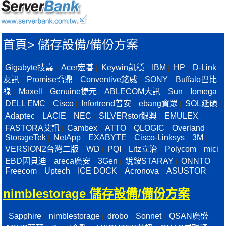
首頁
>
儲存設備/備份方案
Gigabyte技嘉
Acer宏碁
Keywin凱穩
IBM
HP
D-Link
|
|
|
|
|
友訊
Promise喬鼎
Conventive銘威
SONY
Buffalo巴比
|
|
|
|
祿
Maxell
Genuine捷元
ABLECOM大訊
Sun
Iomega
|
|
|
|
|
|
DELL EMC
Cisco
Infortrend普安
ebang資眾
SOL延碩
|
|
|
|
|
Adaptec
LACIE
NEC
SILVERstor銀興
EMULEX
|
|
|
|
|
FASTORA艾訊
Cambex
ATTO
QLOGIC
Overland
|
|
|
|
|
StorageTek
NetApp
EXABYTE
Cisco-Linksys
3M
|
|
|
|
|
VERSION2台灣二版
WD
PQI
Litz立治
Polycom
mici
|
|
|
|
|
|
EBD因貝迪
areca廣安
3Gen
銳銨STARAY
ONNTO
|
|
|
|
|
Freecom
Uptech
ICE DOCK
Acronova
ASUSTOR
|
|
|
|
|
nimblestorage 儲存設備/備份方案
Sapphire
nimblestorage
drobo
Sonnet
QSAN廣盛
|
|
|
|
|
|