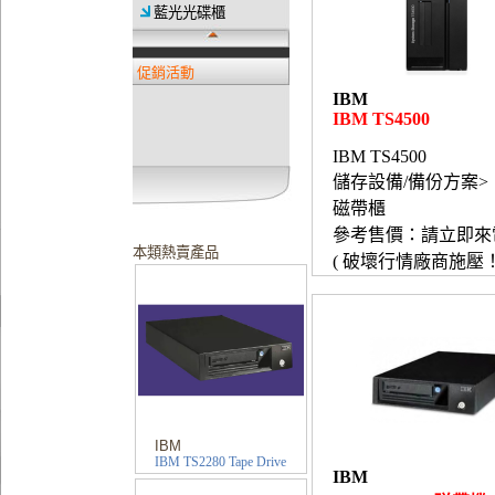
藍光光碟櫃
促銷活動
IBM
IBM TS4500
IBM TS4500
儲存設備/備份方案>
磁帶櫃
參考售價：請立即來
本類熱賣產品
( 破壞行情廠商施壓！
IBM
IBM TS2280 Tape Drive
IBM