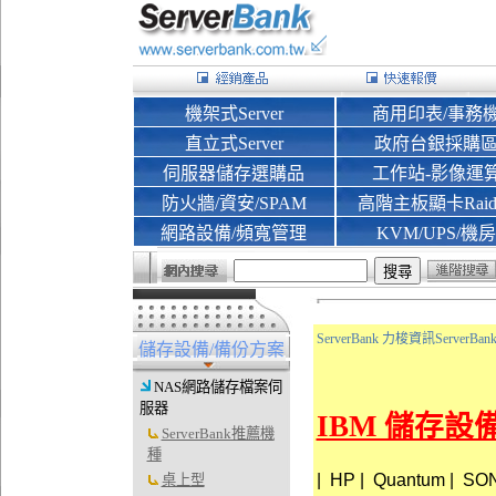
機架式Server
商用印表/事務
直立式Server
政府台銀採購
伺服器儲存選購品
工作站-影像運
防火牆/資安/SPAM
高階主板顯卡Rai
網路設備/頻寬管理
KVM/UPS/機房
ServerBank 力梭資訊Server
儲存設備/備份方案
NAS網路儲存檔案伺
服器
IBM 儲存設
ServerBank推薦機
種
|
HP
|
Quantum
|
SO
桌上型