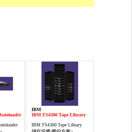
IBM
Autoloader
IBM TS4300 Tape Library
toloader
IBM TS4300 Tape Library
>
儲存設備/備份方案>