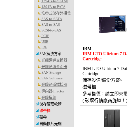
1394B-to-SATAII
1394B-to PATA
堆疊式儲存外接盒
SAS-to-SATA
SAS-to-SAS
SCSI-to-SAS
PCIE
USB
IDE
IBM
IBM LTO Ultrium 7 D
SAN解決方案
Cartridge
光纖通道交換器
光纖通道介面卡
IBM LTO Ultrium 7 Dat
SAN Storage
Cartridge
SAN Software
儲存設備/備份方案>
光纖通道橋接器
磁帶櫃
導向器director
參考售價：請立即來
光纖模組
( 破壞行情廠商施壓！
儲存管理軟體
磁帶櫃
磁帶
自動換片光碟