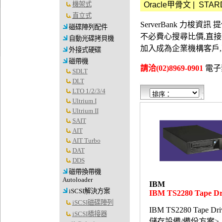
Oracle甲骨文
|
STAR
機架式
直立式
ServerBank 力梭
磁碟陣列配件
不必費心搜尋比價,直
自動光碟拷貝機
加入成為企業機構客戶
外接式硬碟
磁帶機
請洽(02)8969-0901
電子郵件
SDLT
DLT
LTO 1/2/3/4
Ultrium I
Ultrium II
SAIT
AIT
AIT Turbo
DAT
DDS
磁帶換帶機
Autoloader
IBM
iSCSI解決方案
IBM TS2280 Tape Dr
iSCSI磁碟陣列
IBM TS2280 Tape Dri
iSCSI橋接器
儲存設備/備份方案>