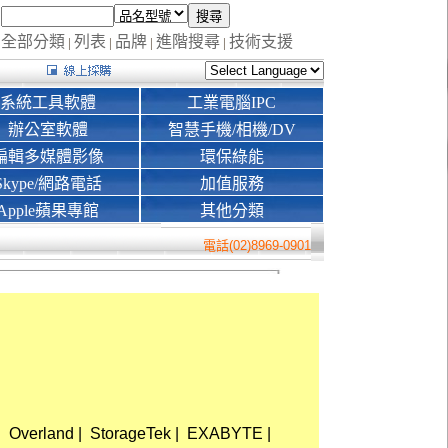
全部分類
列表
品牌
進階搜尋
技術支援
|
|
|
|
系統工具軟體
工業電腦IPC
辦公室軟體
智慧手機/相機/DV
編輯多媒體影像
環保綠能
Skype/網路電話
加值服務
Apple蘋果專館
其他分類
電話(02)8969-0901
|
Overland
|
StorageTek
|
EXABYTE
|