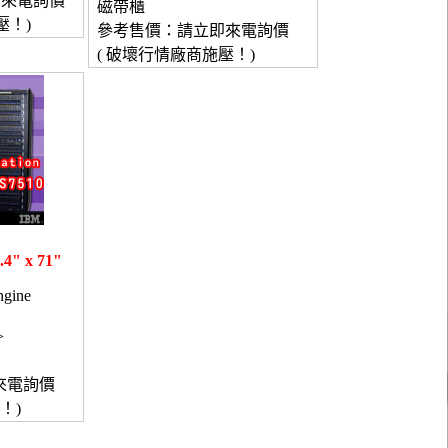
即來電詢價
磁帶櫃
壓！)
參考售價：請立即來電詢價
( 破壞行情廠商施壓！)
4" x 71"
ngine
>
來電詢價
！)