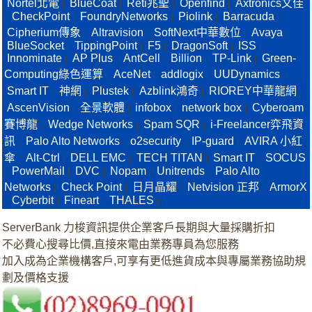
Nortel北電
BlueCoat
Reti兆聖
Openfind
Axtronics文佳
|
|
|
|
CheckPoint
FoundryNetworks
Piolink
Barracuda
|
|
|
|
|
Cipherium傳象
Altravision
SoftNext中華數位
Avaya
|
|
|
|
BlueSocket
TippingPoint
F5
DragonSoft
ISS
|
|
|
|
|
Innominate
AP Plus
AntCell
Billion
TP-Link
Green-
|
|
|
|
|
Computing綠色運算
AceNet
addlogix
UUDynamics
|
|
|
|
Smart IT
神網
Plustek
Azblink鴻奇
RIOREY中華龍網
|
|
|
|
|
AscenVision
全景軟體
infobox
network box
Cyberoam
|
|
|
|
賽博龍
Wedge Networks
Spam SQR
i-Freelancer弈飛資
|
|
|
訊
Palo Alto Networks
o2security
IP-guard
AVIRA 小紅
|
|
|
|
傘
Alt-Ctrl
DELL EMC
TECH TITAN
Smart IT
SOCUS
|
|
|
|
|
PowerMail
DVC
Nopam
Unitrends
Palo Alto
|
|
|
|
|
Networks
Check Point
日月晶耀
Netvision 正邦
ArmorX
|
|
|
|
Cyberbit
Fineart
THALES
|
|
|
|
ServerBank 力梭資訊提供企業客戶長期與大量採購折扣
不必費心搜尋比價,直接來電由業務專員為您服務
加入成為企業機構客戶,可享有更低進貨成本與專屬業務協助規
劃及價格支援