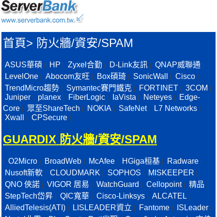
首頁
>
防火牆/資安/SPAM
ASUS華碩
HP
Zyxel合勤
D-Link友訊
QNAP威聯通
|
|
|
|
|
LevelOne
Abocom友旺
Box碩琦
SonicWall
Cisco
|
|
|
|
|
TrendMicro趨勢
Symantec賽門鐵克
FORTINET
3COM
|
|
|
|
Juniper
planex
FiberLogic
IaVista
Neteyes
Edge-
|
|
|
|
|
Core
眾至ShareTech
NOKIA
SafeNet
L7 Networks
|
|
|
|
|
Xwall
CPSecure
|
|
GUARDIX 防火牆/資安/SPAM
O2Micro
BroadWeb
McAfee
HGiga桓基
Radware
|
|
|
|
|
|
Nusoft新軟
CLOUDMARK
SOPHOS
MISKEEPER
|
|
|
|
QNO 俠諾
VIGOR 居易
WatchGuard
Cellopoint
精品
|
|
|
|
|
StepTech岱昇
QIC寬華
Cisco-Linksys
ALCATEL
|
|
|
|
AlliedTelesis(ATI)
LISLEADER資立
Fantome
ISLeader
|
|
|
|