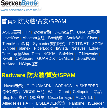
首頁
>
防火牆/資安/SPAM
ASUS華碩
HP
Zyxel合勤
D-Link友訊
QNAP威聯通
|
|
|
|
|
LevelOne
Abocom友旺
Box碩琦
SonicWall
Cisco
|
|
|
|
|
TrendMicro趨勢
Symantec賽門鐵克
FORTINET
3COM
|
|
|
|
Juniper
planex
FiberLogic
IaVista
Neteyes
Edge-
|
|
|
|
|
Core
眾至ShareTech
NOKIA
SafeNet
L7 Networks
|
|
|
|
|
Xwall
CPSecure
GUARDIX
O2Micro
BroadWeb
|
|
|
|
|
McAfee
HGiga桓基
|
|
Radware 防火牆/資安/SPAM
Nusoft新軟
CLOUDMARK
SOPHOS
MISKEEPER
|
|
|
|
|
QNO 俠諾
VIGOR 居易
WatchGuard
Cellopoint
精品
|
|
|
|
|
StepTech岱昇
QIC寬華
Cisco-Linksys
ALCATEL
|
|
|
|
AlliedTelesis(ATI)
LISLEADER資立
Fantome
ISLeader
|
|
|
|