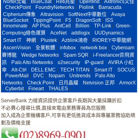
Nortel北電
BlueCoat
Reti兆聖
Openfind
Axtronics文佳
|
|
|
|
CheckPoint
FoundryNetworks
Piolink
Barracuda
|
|
|
|
|
Cipherium傳象
Altravision
SoftNext中華數位
Avaya
|
|
|
|
BlueSocket
TippingPoint
F5
DragonSoft
ISS
|
|
|
|
|
Innominate
AP Plus
AntCell
Billion
TP-Link
Green-
|
|
|
|
|
Computing綠色運算
AceNet
addlogix
UUDynamics
|
|
|
|
Smart IT
神網
Plustek
Azblink鴻奇
RIOREY中華龍網
|
|
|
|
|
AscenVision
全景軟體
infobox
network box
Cyberoam
|
|
|
|
賽博龍
Wedge Networks
Spam SQR
i-Freelancer弈飛資
|
|
|
訊
Palo Alto Networks
o2security
IP-guard
AVIRA 小紅
|
|
|
|
傘
Alt-Ctrl
DELL EMC
TECH TITAN
Smart IT
SOCUS
|
|
|
|
|
PowerMail
DVC
Nopam
Unitrends
Palo Alto
|
|
|
|
|
Networks
Check Point
日月晶耀
Netvision 正邦
ArmorX
|
|
|
|
Cyberbit
Fineart
THALES
|
|
|
|
ServerBank 力梭資訊提供企業客戶長期與大量採購折扣
不必費心搜尋比價,直接來電由業務專員為您服務
加入成為企業機構客戶,可享有更低進貨成本與專屬業務協助規
劃及價格支援