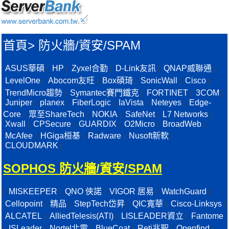
首頁
>
防火牆/資安/SPAM
ASUS華碩
HP
Zyxel合勤
D-Link友訊
QNAP威聯通
|
|
|
|
|
LevelOne
Abocom友旺
Box碩琦
SonicWall
Cisco
|
|
|
|
|
TrendMicro趨勢
Symantec賽門鐵克
FORTINET
3COM
|
|
|
|
Juniper
planex
FiberLogic
IaVista
Neteyes
Edge-
|
|
|
|
|
Core
眾至ShareTech
NOKIA
SafeNet
L7 Networks
|
|
|
|
|
Xwall
CPSecure
GUARDIX
O2Micro
BroadWeb
|
|
|
|
|
McAfee
HGiga桓基
Radware
Nusoft新軟
|
|
|
|
CLOUDMARK
|
SOPHOS 防火牆/資安/SPAM
MISKEEPER
QNO 俠諾
VIGOR 居易
WatchGuard
|
|
|
|
|
Cellopoint
精品
StepTech岱昇
QIC寬華
Cisco-Linksys
|
|
|
|
|
ALCATEL
AlliedTelesis(ATI)
LISLEADER資立
Fantome
|
|
|
ISLeader
Nortel北電
BlueCoat
Reti兆聖
Openfind
|
|
|
|
|
|