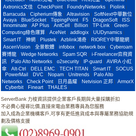
Axtronics文佳
CheckPoint
FoundryNetworks
Piolink
|
|
|
|
Barracuda
Cipherium傳象
Altravision
SoftNext中華數位
|
|
|
|
Avaya
BlueSocket
TippingPoint
F5
DragonSoft
ISS
|
|
|
|
|
|
Innominate
AP Plus
AntCell
Billion
TP-Link
Green-
|
|
|
|
|
Computing綠色運算
AceNet
addlogix
UUDynamics
|
|
|
|
Smart IT
神網
Plustek
Azblink鴻奇
RIOREY中華龍網
|
|
|
|
|
AscenVision
全景軟體
infobox
network box
Cyberoam
|
|
|
|
賽博龍
Wedge Networks
Spam SQR
i-Freelancer弈飛資
|
|
|
訊
Palo Alto Networks
o2security
IP-guard
AVIRA 小紅
|
|
|
|
傘
Alt-Ctrl
DELL EMC
TECH TITAN
Smart IT
SOCUS
|
|
|
|
|
PowerMail
DVC
Nopam
Unitrends
Palo Alto
|
|
|
|
|
Networks
Check Point
日月晶耀
Netvision 正邦
ArmorX
|
|
|
|
Cyberbit
Fineart
THALES
|
|
|
|
ServerBank 力梭資訊提供企業客戶長期與大量採購折扣
不必費心搜尋比價,直接來電由業務專員為您服務
加入成為企業機構客戶,可享有更低進貨成本與專屬業務協助規
劃及價格支援