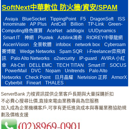
SoftNext中華數位 防火牆/資安/SPAM
Avaya
BlueSocket
TippingPoint
F5
DragonSoft
ISS
|
|
|
|
|
|
|
Innominate
AP Plus
AntCell
Billion
TP-Link
Green-
|
|
|
|
|
Computing綠色運算
AceNet
addlogix
UUDynamics
|
|
|
|
Smart IT
神網
Plustek
Azblink鴻奇
RIOREY中華龍網
|
|
|
|
|
AscenVision
全景軟體
infobox
network box
Cyberoam
|
|
|
|
賽博龍
Wedge Networks
Spam SQR
i-Freelancer弈飛資
|
|
|
訊
Palo Alto Networks
o2security
IP-guard
AVIRA 小紅
|
|
|
|
傘
Alt-Ctrl
DELL EMC
TECH TITAN
Smart IT
SOCUS
|
|
|
|
|
PowerMail
DVC
Nopam
Unitrends
Palo Alto
|
|
|
|
|
Networks
Check Point
日月晶耀
Netvision 正邦
ArmorX
|
|
|
|
Cyberbit
Fineart
THALES
|
|
|
|
ServerBank 力梭資訊提供企業客戶長期與大量採購折扣
不必費心搜尋比價,直接來電由業務專員為您服務
加入成為企業機構客戶,可享有更低進貨成本與專屬業務協助規
劃及價格支援