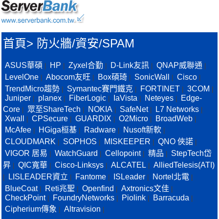
首頁
>
防火牆/資安/SPAM
ASUS華碩
HP
Zyxel合勤
D-Link友訊
QNAP威聯通
|
|
|
|
|
LevelOne
Abocom友旺
Box碩琦
SonicWall
Cisco
|
|
|
|
|
TrendMicro趨勢
Symantec賽門鐵克
FORTINET
3COM
|
|
|
|
Juniper
planex
FiberLogic
IaVista
Neteyes
Edge-
|
|
|
|
|
Core
眾至ShareTech
NOKIA
SafeNet
L7 Networks
|
|
|
|
|
Xwall
CPSecure
GUARDIX
O2Micro
BroadWeb
|
|
|
|
|
McAfee
HGiga桓基
Radware
Nusoft新軟
|
|
|
|
CLOUDMARK
SOPHOS
MISKEEPER
QNO 俠諾
|
|
|
|
VIGOR 居易
WatchGuard
Cellopoint
精品
StepTech岱
|
|
|
|
昇
QIC寬華
Cisco-Linksys
ALCATEL
AlliedTelesis(ATI)
|
|
|
|
LISLEADER資立
Fantome
ISLeader
Nortel北電
|
|
|
|
|
BlueCoat
Reti兆聖
Openfind
Axtronics文佳
|
|
|
|
CheckPoint
FoundryNetworks
Piolink
Barracuda
|
|
|
|
Cipherium傳象
Altravision
|
|