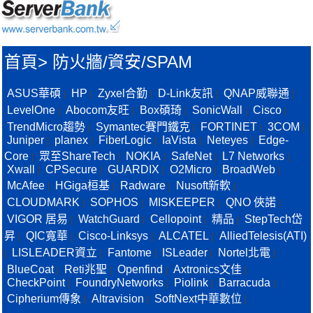
首頁
>
防火牆/資安/SPAM
ASUS華碩
HP
Zyxel合勤
D-Link友訊
QNAP威聯通
|
|
|
|
|
LevelOne
Abocom友旺
Box碩琦
SonicWall
Cisco
|
|
|
|
|
TrendMicro趨勢
Symantec賽門鐵克
FORTINET
3COM
|
|
|
|
Juniper
planex
FiberLogic
IaVista
Neteyes
Edge-
|
|
|
|
|
Core
眾至ShareTech
NOKIA
SafeNet
L7 Networks
|
|
|
|
|
Xwall
CPSecure
GUARDIX
O2Micro
BroadWeb
|
|
|
|
|
McAfee
HGiga桓基
Radware
Nusoft新軟
|
|
|
|
CLOUDMARK
SOPHOS
MISKEEPER
QNO 俠諾
|
|
|
|
VIGOR 居易
WatchGuard
Cellopoint
精品
StepTech岱
|
|
|
|
昇
QIC寬華
Cisco-Linksys
ALCATEL
AlliedTelesis(ATI)
|
|
|
|
LISLEADER資立
Fantome
ISLeader
Nortel北電
|
|
|
|
|
BlueCoat
Reti兆聖
Openfind
Axtronics文佳
|
|
|
|
CheckPoint
FoundryNetworks
Piolink
Barracuda
|
|
|
|
Cipherium傳象
Altravision
SoftNext中華數位
|
|
|