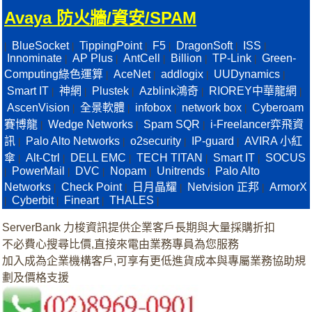
Avaya 防火牆/資安/SPAM
BlueSocket
TippingPoint
F5
DragonSoft
ISS
|
|
|
|
|
|
Innominate
AP Plus
AntCell
Billion
TP-Link
Green-
|
|
|
|
|
Computing綠色運算
AceNet
addlogix
UUDynamics
|
|
|
|
Smart IT
神網
Plustek
Azblink鴻奇
RIOREY中華龍網
|
|
|
|
|
AscenVision
全景軟體
infobox
network box
Cyberoam
|
|
|
|
賽博龍
Wedge Networks
Spam SQR
i-Freelancer弈飛資
|
|
|
訊
Palo Alto Networks
o2security
IP-guard
AVIRA 小紅
|
|
|
|
傘
Alt-Ctrl
DELL EMC
TECH TITAN
Smart IT
SOCUS
|
|
|
|
|
PowerMail
DVC
Nopam
Unitrends
Palo Alto
|
|
|
|
|
Networks
Check Point
日月晶耀
Netvision 正邦
ArmorX
|
|
|
|
Cyberbit
Fineart
THALES
|
|
|
|
ServerBank 力梭資訊提供企業客戶長期與大量採購折扣
不必費心搜尋比價,直接來電由業務專員為您服務
加入成為企業機構客戶,可享有更低進貨成本與專屬業務協助規
劃及價格支援