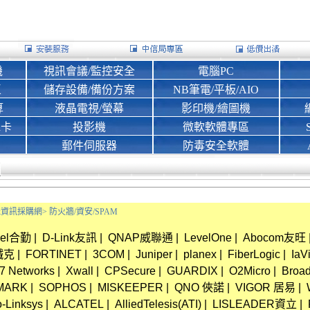
機
視訊會議/監控安全
電腦PC
區
儲存設備/備份方案
NB筆電/平板/AIO
算
液晶電視/螢幕
影印機/繪圖機
d卡
投影機
微軟軟體專區
郵件伺服器
防毒安全軟體
Bank資訊採購網>
防火牆/資安/SPAM
xel合勤
|
D-Link友訊
|
QNAP威聯通
|
LevelOne
|
Abocom友旺
鐵克
|
FORTINET
|
3COM
|
Juniper
|
planex
|
FiberLogic
|
IaV
7 Networks
|
Xwall
|
CPSecure
|
GUARDIX
|
O2Micro
|
Broa
MARK
|
SOPHOS
|
MISKEEPER
|
QNO 俠諾
|
VIGOR 居易
|
-Linksys
|
ALCATEL
|
AlliedTelesis(ATI)
|
LISLEADER資立
|