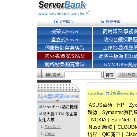
機架式Server
商用印表/事務
直立式Server
政府台銀採購
伺服器儲存選購品
工作站-影像運
防火牆/資安/SPAM
高階主板顯卡Rai
網路設備/頻寬管理
KVM/UPS/機房
ServerBank 力梭資訊Server
防火牆/資安/SPAM
ASUS華碩
|
HP
|
Zy
ServerBank熱賣機種
趨勢
|
Symantec賽門
防火牆/UTM 依企業
|
NOKIA
|
SafeNet
|
L
使用人數
50人以下
Nusoft新軟
|
CLOUD
100人
岱昇
|
QIC寬華
|
Cisco