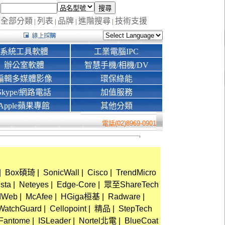
全部分類
列表
品牌
進階搜尋
技術支援
|
|
|
|
系統工具軟體
工業電腦IPC
辦公室軟體
智慧手機/相機/DV
編輯多媒體影像
環保綠能
Skype/網路電話
加值服務
Apple蘋果專館
其他分類
電話(02)8969-0901
|
Box碩琦
|
SonicWall
|
Cisco
|
TrendMicro
ista
|
Neteyes
|
Edge-Core
|
眾至ShareTech
dWeb
|
McAfee
|
HGiga桓基
|
Radware
|
WatchGuard
|
Cellopoint
|
精品
|
StepTech
Fantome
|
ISLeader
|
Nortel北電
|
BlueCoat