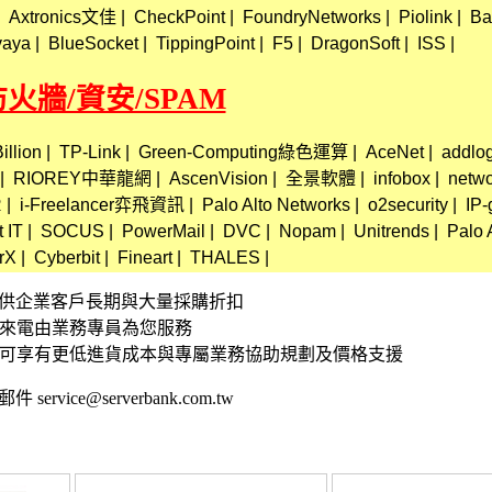
Axtronics文佳
|
CheckPoint
|
FoundryNetworks
|
Piolink
|
Ba
vaya
|
BlueSocket
|
TippingPoint
|
F5
|
DragonSoft
|
ISS
|
e 防火牆/資安/SPAM
illion
|
TP-Link
|
Green-Computing綠色運算
|
AceNet
|
addlog
|
RIOREY中華龍網
|
AscenVision
|
全景軟體
|
infobox
|
netwo
R
|
i-Freelancer弈飛資訊
|
Palo Alto Networks
|
o2security
|
IP-
 IT
|
SOCUS
|
PowerMail
|
DVC
|
Nopam
|
Unitrends
|
Palo 
rX
|
Cyberbit
|
Fineart
|
THALES
|
資訊 提供企業客戶長期與大量採購折扣
接來電由業務專員為您服務
,可享有更低進貨成本與專屬業務協助規劃及價格支援
 service@serverbank.com.tw