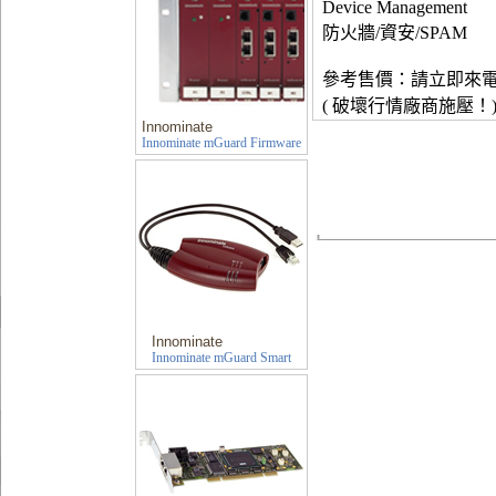
Device Management
防火牆/資安/SPAM
參考售價：請立即來
( 破壞行情廠商施壓！
Innominate
Innominate mGuard Firmware
Innominate
Innominate mGuard Smart