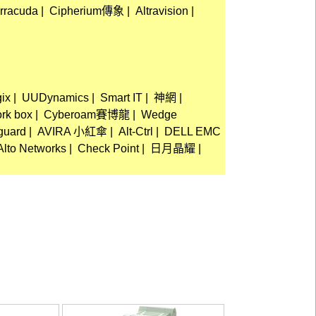
rracuda
|
Cipherium傳象
|
Altravision
|
ix
|
UUDynamics
|
Smart IT
|
神網
|
rk box
|
Cyberoam賽博龍
|
Wedge
guard
|
AVIRA 小紅傘
|
Alt-Ctrl
|
DELL EMC
Alto Networks
|
Check Point
|
日月晶耀
|