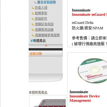
離島安裝服務
防毒入侵
Innominate
軟體更新
Innominate mGuard 
昇級配件
mGuard Delta
增購延長保固
防火牆/資安/SPAM
增購教育訓練
增購備機更換服務
參考售價：請立即來
軟體產品
( 破壞行情廠商施壓！
促銷活動
Innominate
本類熱賣產品
Innominate Device
Management