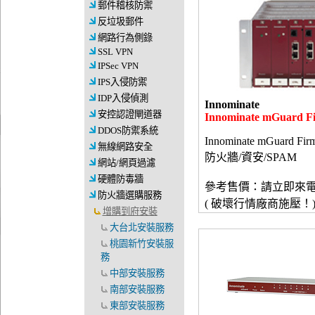
郵件稽核防禦
反垃圾郵件
網路行為側錄
SSL VPN
IPSec VPN
IPS入侵防禦
IDP入侵偵測
Innominate
安控認證閘道器
Innominate mGuard F
DDOS防禦系統
Innominate mGuard Fir
無線網路安全
防火牆/資安/SPAM
網站/網頁過濾
硬體防毒牆
參考售價：請立即來
防火牆選購服務
( 破壞行情廠商施壓！
增購到府安裝
大台北安裝服務
桃園新竹安裝服
務
中部安裝服務
南部安裝服務
東部安裝服務