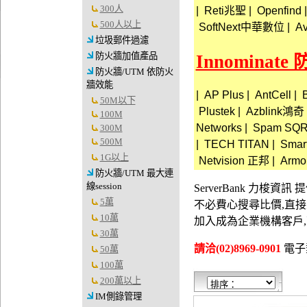
300人
|
Reti兆聖
|
Openfind
|
500人以上
SoftNext中華數位
|
A
垃圾郵件過濾
防火牆加值產品
Innominat
防火牆/UTM 依防火
牆效能
|
AP Plus
|
AntCell
|
B
50M以下
Plustek
|
Azblink鴻奇
100M
Networks
|
Spam SQ
300M
500M
|
TECH TITAN
|
Smart
1G以上
Netvision 正邦
|
Armo
防火牆/UTM 最大連
線session
ServerBank 力梭
5萬
不必費心搜尋比價,直
10萬
加入成為企業機構客戶
30萬
請洽(02)8969-0901
電子郵件
50萬
100萬
200萬以上
IM側錄管理