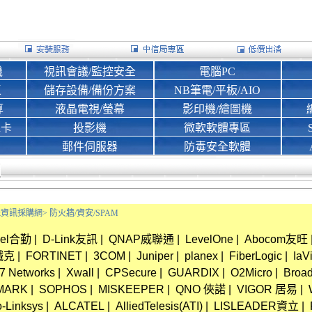
機
視訊會議/監控安全
電腦PC
區
儲存設備/備份方案
NB筆電/平板/AIO
算
液晶電視/螢幕
影印機/繪圖機
d卡
投影機
微軟軟體專區
郵件伺服器
防毒安全軟體
Bank資訊採購網>
防火牆/資安/SPAM
xel合勤
|
D-Link友訊
|
QNAP威聯通
|
LevelOne
|
Abocom友旺
鐵克
|
FORTINET
|
3COM
|
Juniper
|
planex
|
FiberLogic
|
IaV
7 Networks
|
Xwall
|
CPSecure
|
GUARDIX
|
O2Micro
|
Broa
MARK
|
SOPHOS
|
MISKEEPER
|
QNO 俠諾
|
VIGOR 居易
|
-Linksys
|
ALCATEL
|
AlliedTelesis(ATI)
|
LISLEADER資立
|