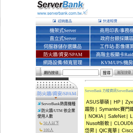
機架式Server
商用印表/事務
直立式Server
政府台銀採購
伺服器儲存選購品
工作站-影像運
防火牆/資安/SPAM
高階主板顯卡Rai
網路設備/頻寬管理
KVM/UPS/機房
ServerBank 力梭資訊Server
防火牆/資安/SPAM
ASUS華碩
|
HP
|
Zy
ServerBank熱賣機種
趨勢
|
Symantec賽門
防火牆/UTM 依企業
|
NOKIA
|
SafeNet
|
L
使用人數
50人以下
Nusoft新軟
|
CLOUD
100人
岱昇
|
QIC寬華
|
Cisco