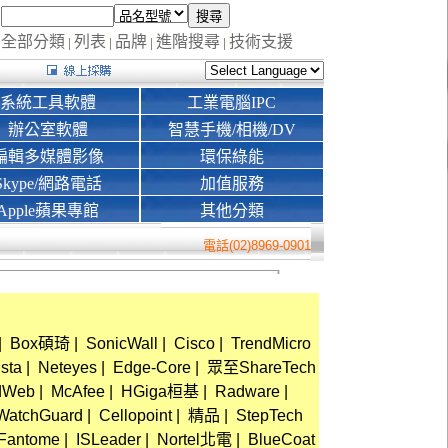
全部分類
列表
品牌
進階搜尋
技術支援
|
|
|
|
系統工具軟體
工業電腦IPC
辦公室軟體
智慧手機/相機/DV
編輯多媒體影像
環保綠能
Skype/網路電話
加值服務
Apple蘋果專館
其他分類
電話(02)8969-0901
|
Box碩琦
|
SonicWall
|
Cisco
|
TrendMicro
ista
|
Neteyes
|
Edge-Core
|
眾至ShareTech
dWeb
|
McAfee
|
HGiga桓基
|
Radware
|
WatchGuard
|
Cellopoint
|
精品
|
StepTech
Fantome
|
ISLeader
|
Nortel北電
|
BlueCoat