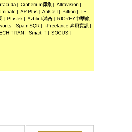
rracuda
|
Cipherium傳象
|
Altravision
|
ominate
|
AP Plus
|
AntCell
|
Billion
|
TP-
網
|
Plustek
|
Azblink鴻奇
|
RIOREY中華龍
works
|
Spam SQR
|
i-Freelancer弈飛資訊
|
ECH TITAN
|
Smart IT
|
SOCUS
|