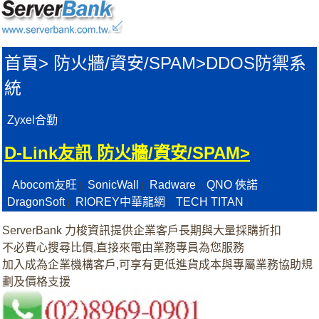
首頁
>
防火牆/資安/SPAM>
DDOS防禦系
統
Zyxel合勤
|
D-Link友訊 防火牆/資安/SPAM>
Abocom友旺
SonicWall
Radware
QNO 俠諾
|
|
|
|
|
DragonSoft
RIOREY中華龍網
TECH TITAN
|
|
|
ServerBank 力梭資訊提供企業客戶長期與大量採購折扣
不必費心搜尋比價,直接來電由業務專員為您服務
加入成為企業機構客戶,可享有更低進貨成本與專屬業務協助規
劃及價格支援