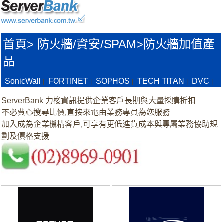
首頁
>
防火牆/資安/SPAM>
防火牆加值產
品
SonicWall
FORTINET
SOPHOS
TECH TITAN
DVC
|
|
|
|
|
ServerBank 力梭資訊提供企業客戶長期與大量採購折扣
不必費心搜尋比價,直接來電由業務專員為您服務
加入成為企業機構客戶,可享有更低進貨成本與專屬業務協助規
劃及價格支援