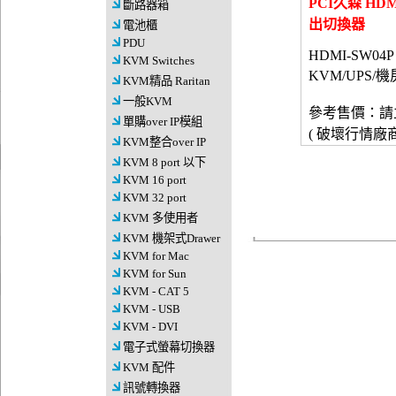
PCI久森 HDM
斷路器箱
出切換器
電池櫃
PDU
HDMI-SW04P
KVM Switches
KVM/UPS/機
KVM精品 Raritan
一般KVM
參考售價：請
單購over IP模組
( 破壞行情廠
KVM整合over IP
KVM 8 port 以下
KVM 16 port
KVM 32 port
KVM 多使用者
KVM 機架式Drawer
KVM for Mac
KVM for Sun
KVM - CAT 5
KVM - USB
KVM - DVI
電子式螢幕切換器
KVM 配件
訊號轉換器