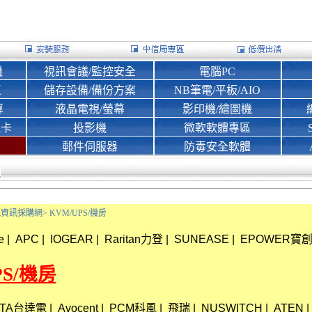
機
視訊會議/監控安全
電腦PC
區
儲存設備/備份方案
NB筆電/平板/AIO
算
液晶電視/螢幕
影印機/繪圖機
d卡
投影機
微軟軟體專區
郵件伺服器
防毒安全軟體
Bank資訊採購網>
KVM/UPS/機房
e
|
APC
|
IOGEAR
|
Raritan力登
|
SUNEASE
|
EPOWER寶
PS/機房
LTA台達電
|
Avocent
|
PCM科風
|
飛瑞
|
NUSWITCH
|
ATEN
|