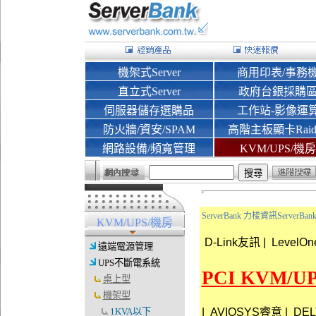
機架式Server
商用印表/事務
直立式Server
政府台銀採購
伺服器儲存選購品
工作站-影像運
防火牆/資安/SPAM
高階主板顯卡Rai
網路設備/頻寬管理
KVM/UPS/機房
ServerBank 力梭資訊Server
KVM/UPS/機房
D-Link友訊
|
LevelOn
遠端電源管理
UPS不斷電系統
PCI KVM/U
桌上型
機架型
|
AVIOSYS睿意
|
DE
1KVA以下