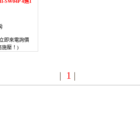
I-SW04P 4進1
房
立即來電詢價
商施壓！)
1
|
|