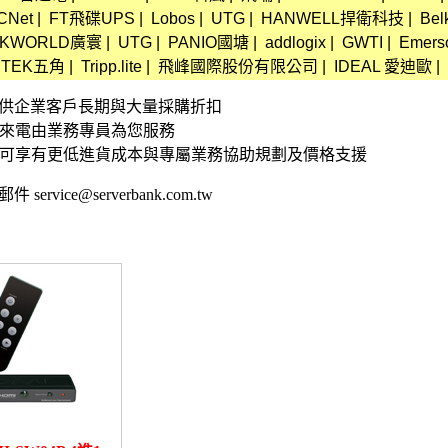
CNet
|
FT飛碟UPS
|
Lobos
|
UTG
|
HANWELL捍衛科技
|
Be
KWORLD廣寰
|
UTG
|
PANIO國塘
|
addlogix
|
GWTI
|
Emers
STEK五角
|
Tripp.lite
|
飛峰國際股份有限公司
|
IDEAL 愛迪歐
|
資訊 提供企業客戶長期與大量採購折扣
接來電由業務專員為您服務
,可享有更低進貨成本與專屬業務協助規劃及價格支援
 service@serverbank.com.tw