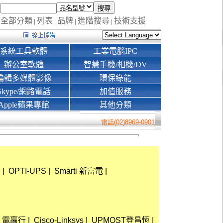
全部分類
列表
品牌
進階搜尋
技術支援
|
|
|
|
系統工具軟體
工業電腦IPC
辦公室軟體
智慧手機/相機/DV
編輯多媒體影像
環保綠能
Skype/網路電話
加值服務
Apple蘋果專館
其他分類
電話(02)8969-0901
創
|
OPTI-UPS
|
Smarti 新富電
|
電贏行
|
Cisco-Linksys
|
UPMOST登昌恆
|