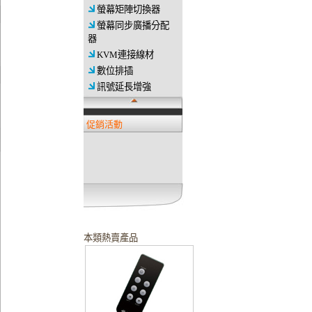
螢幕矩陣切換器
螢幕同步廣播分配
器
KVM連接線材
數位排插
訊號延長增強
促銷活動
本類熱賣產品