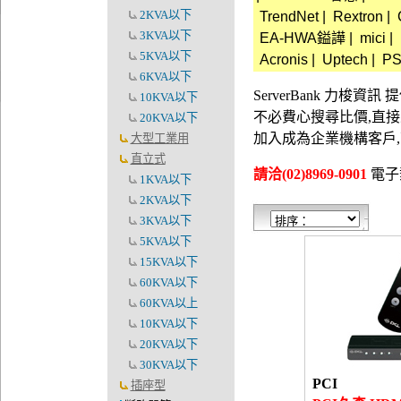
2KVA以下
TrendNet
|
Rextron
|
3KVA以下
EA-HWA鎰譁
|
mici
|
5KVA以下
Acronis
|
Uptech
|
P
6KVA以下
ServerBank 力梭
10KVA以下
不必費心搜尋比價,直
20KVA以下
加入成為企業機構客戶
大型工業用
直立式
請洽(02)8969-0901
電子郵件
1KVA以下
2KVA以下
3KVA以下
5KVA以下
15KVA以下
60KVA以下
60KVA以上
10KVA以下
20KVA以下
30KVA以下
PCI
插座型