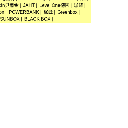
lkin貝爾金
|
JAHT
|
Level One德國
|
珈鋒
|
on
|
POWERBANK
|
珈峰
|
Greenbox
|
SUNBOX
|
BLACK BOX
|