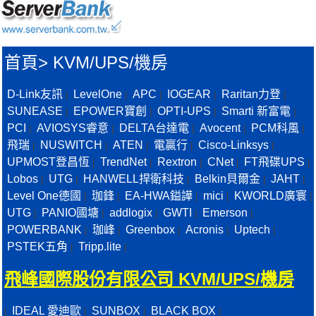
首頁
>
KVM/UPS/機房
D-Link友訊
LevelOne
APC
IOGEAR
Raritan力登
|
|
|
|
|
SUNEASE
EPOWER寶創
OPTI-UPS
Smarti 新富電
|
|
|
|
PCI
AVIOSYS睿意
DELTA台達電
Avocent
PCM科風
|
|
|
|
|
飛瑞
NUSWITCH
ATEN
電贏行
Cisco-Linksys
|
|
|
|
|
UPMOST登昌恆
TrendNet
Rextron
CNet
FT飛碟UPS
|
|
|
|
|
Lobos
UTG
HANWELL捍衛科技
Belkin貝爾金
JAHT
|
|
|
|
|
Level One德國
珈鋒
EA-HWA鎰譁
mici
KWORLD廣寰
|
|
|
|
|
UTG
PANIO國塘
addlogix
GWTI
Emerson
|
|
|
|
|
POWERBANK
珈峰
Greenbox
Acronis
Uptech
|
|
|
|
|
PSTEK五角
Tripp.lite
|
|
飛峰國際股份有限公司 KVM/UPS/機房
IDEAL 愛迪歐
SUNBOX
BLACK BOX
|
|
|
|