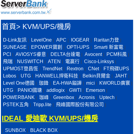
首頁
>
KVM/UPS/機房
D-Link友訊
LevelOne
APC
IOGEAR
Raritan力登
|
|
|
|
|
SUNEASE
EPOWER寶創
OPTI-UPS
Smarti 新富電
|
|
|
|
PCI
AVIOSYS睿意
DELTA台達電
Avocent
PCM科風
|
|
|
|
|
飛瑞
NUSWITCH
ATEN
電贏行
Cisco-Linksys
|
|
|
|
|
UPMOST登昌恆
TrendNet
Rextron
CNet
FT飛碟UPS
|
|
|
|
|
Lobos
UTG
HANWELL捍衛科技
Belkin貝爾金
JAHT
|
|
|
|
|
Level One德國
珈鋒
EA-HWA鎰譁
mici
KWORLD廣寰
|
|
|
|
|
UTG
PANIO國塘
addlogix
GWTI
Emerson
|
|
|
|
|
POWERBANK
珈峰
Greenbox
Acronis
Uptech
|
|
|
|
|
PSTEK五角
Tripp.lite
飛峰國際股份有限公司
|
|
|
IDEAL 愛迪歐 KVM/UPS/機房
SUNBOX
BLACK BOX
|
|
|