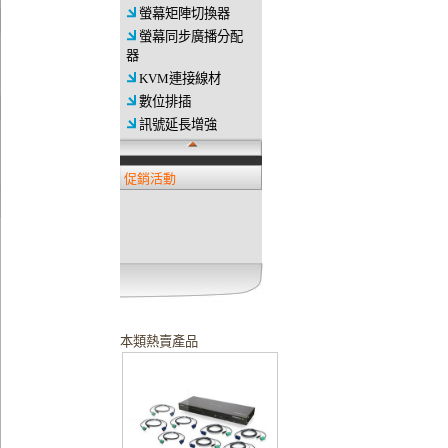
螢幕矩陣切換器
螢幕同步廣播分配
器
KVM連接線材
數位排插
訊號延長增強
促銷活動
本類熱賣產品