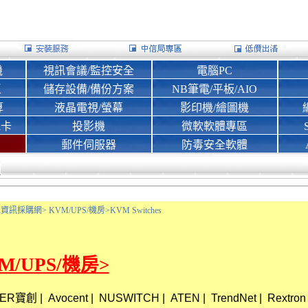
機
視訊會議/監控安全
電腦PC
區
儲存設備/備份方案
NB筆電/平板/AIO
算
液晶電視/螢幕
影印機/繪圖機
d卡
投影機
微軟軟體專區
郵件伺服器
防毒安全軟體
Bank資訊採購網>
KVM/UPS/機房>
KVM Switches
M/UPS/機房>
WER寶創
|
Avocent
|
NUSWITCH
|
ATEN
|
TrendNet
|
Rextron