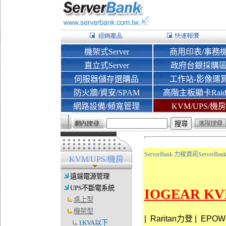
機架式Server
商用印表/事務
直立式Server
政府台銀採購
伺服器儲存選購品
工作站-影像運
防火牆/資安/SPAM
高階主板顯卡Rai
網路設備/頻寬管理
KVM/UPS/機房
ServerBank 力梭資訊Server
KVM/UPS/機房
遠端電源管理
UPS不斷電系統
IOGEAR KV
桌上型
機架型
|
Raritan力登
|
EPO
1KVA以下