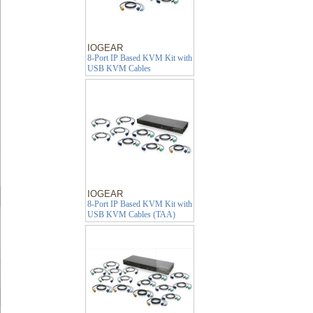
IOGEAR
8-Port IP Based KVM Kit with
USB KVM Cables
IOGEAR
8-Port IP Based KVM Kit with
USB KVM Cables (TAA)