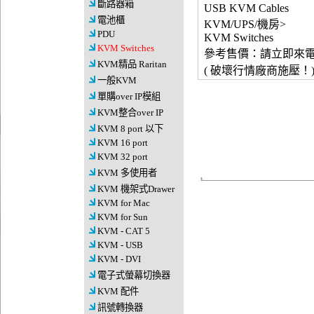
斷路器箱
USB KVM Cables
電池櫃
KVM/UPS/機房>
PDU
KVM Switches
KVM Switches
參考售價：請立即來
KVM精品 Raritan
( 破壞行情廠商施壓！
一般KVM
單購over IP模組
KVM整合over IP
KVM 8 port 以下
KVM 16 port
KVM 32 port
KVM 多使用者
KVM 機架式Drawer
KVM for Mac
KVM for Sun
KVM - CAT 5
KVM - USB
KVM - DVI
電子式螢幕切換器
KVM 配件
訊號轉換器