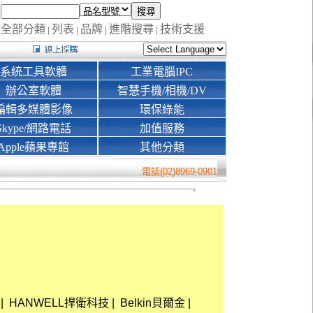
全部分類
列表
品牌
進階搜尋
技術支援
|
|
|
|
系統工具軟體
工業電腦IPC
辦公室軟體
智慧手機/相機/DV
編輯多媒體影像
環保綠能
Skype/網路電話
加值服務
Apple蘋果專館
其他分類
電話(02)8969-0901
|
HANWELL捍衛科技
|
Belkin貝爾金
|