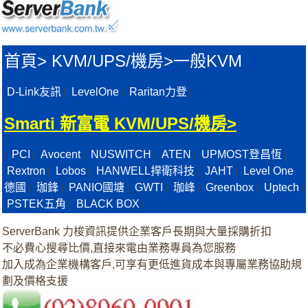
首頁
>
KVM/UPS/機房>
一般KVM
D-Link友訊
LevelOne
Raritan力登
|
|
|
Smarti 新富電 KVM/UPS/機房>
PCI
Avocent
NUSWITCH
ATEN
UPMOST登昌恆
|
|
|
|
|
|
Rextron
Lobos
HANWELL捍衛科技
JAHT
Level One
|
|
|
|
德國
珈鋒
PANIO國塘
GWTI
珈峰
Greenbox
Uptech
|
|
|
|
|
|
|
PSTEK五角
BLACK BOX
|
|
ServerBank 力梭資訊提供企業客戶長期與大量採購折扣
不必費心搜尋比價,直接來電由業務專員為您服務
加入成為企業機構客戶,可享有更低進貨成本與專屬業務協助規
劃及價格支援