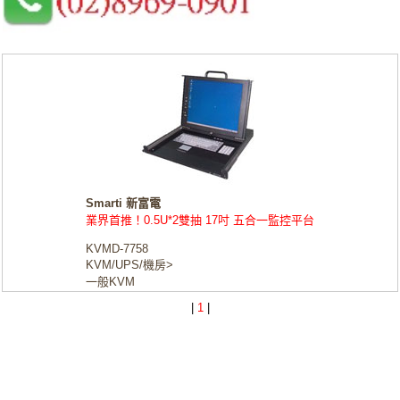
Smarti 新富電
業界首推！0.5U*2雙抽 17吋 五合一監控平台
KVMD-7758
KVM/UPS/機房>
一般KVM
|
1
|