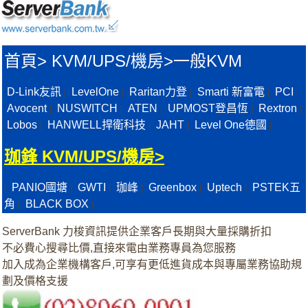
首頁
>
KVM/UPS/機房>
一般KVM
D-Link友訊
LevelOne
Raritan力登
Smarti 新富電
PCI
|
|
|
|
|
Avocent
NUSWITCH
ATEN
UPMOST登昌恆
Rextron
|
|
|
|
|
Lobos
HANWELL捍衛科技
JAHT
Level One德國
|
|
|
|
珈鋒 KVM/UPS/機房>
PANIO國塘
GWTI
珈峰
Greenbox
Uptech
PSTEK五
|
|
|
|
|
|
角
BLACK BOX
|
|
ServerBank 力梭資訊提供企業客戶長期與大量採購折扣
不必費心搜尋比價,直接來電由業務專員為您服務
加入成為企業機構客戶,可享有更低進貨成本與專屬業務協助規
劃及價格支援