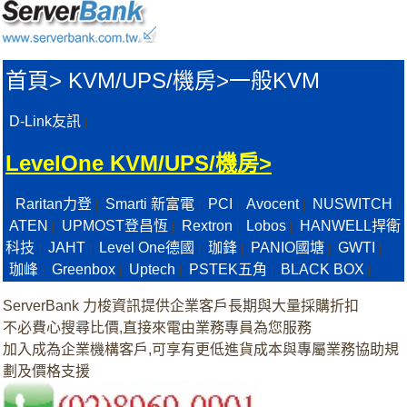
首頁
>
KVM/UPS/機房>
一般KVM
D-Link友訊
|
LevelOne KVM/UPS/機房>
Raritan力登
Smarti 新富電
PCI
Avocent
NUSWITCH
|
|
|
|
|
|
ATEN
UPMOST登昌恆
Rextron
Lobos
HANWELL捍衛
|
|
|
|
科技
JAHT
Level One德國
珈鋒
PANIO國塘
GWTI
|
|
|
|
|
|
珈峰
Greenbox
Uptech
PSTEK五角
BLACK BOX
|
|
|
|
|
ServerBank 力梭資訊提供企業客戶長期與大量採購折扣
不必費心搜尋比價,直接來電由業務專員為您服務
加入成為企業機構客戶,可享有更低進貨成本與專屬業務協助規
劃及價格支援