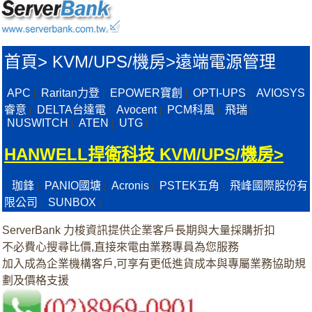
首頁
>
KVM/UPS/機房>
遠端電源管理
APC
Raritan力登
EPOWER寶創
OPTI-UPS
AVIOSYS
|
|
|
|
睿意
DELTA台達電
Avocent
PCM科風
飛瑞
|
|
|
|
|
NUSWITCH
ATEN
UTG
|
|
|
HANWELL捍衛科技 KVM/UPS/機房>
珈鋒
PANIO國塘
Acronis
PSTEK五角
飛峰國際股份有
|
|
|
|
|
限公司
SUNBOX
|
|
ServerBank 力梭資訊提供企業客戶長期與大量採購折扣
不必費心搜尋比價,直接來電由業務專員為您服務
加入成為企業機構客戶,可享有更低進貨成本與專屬業務協助規
劃及價格支援