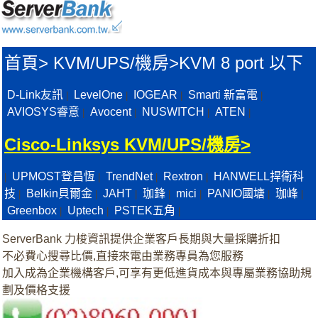
首頁
>
KVM/UPS/機房>
KVM 8 port 以下
D-Link友訊
LevelOne
IOGEAR
Smarti 新富電
|
|
|
|
AVIOSYS睿意
Avocent
NUSWITCH
ATEN
|
|
|
|
Cisco-Linksys KVM/UPS/機房>
UPMOST登昌恆
TrendNet
Rextron
HANWELL捍衛科
|
|
|
|
技
Belkin貝爾金
JAHT
珈鋒
mici
PANIO國塘
珈峰
|
|
|
|
|
|
|
Greenbox
Uptech
PSTEK五角
|
|
|
ServerBank 力梭資訊提供企業客戶長期與大量採購折扣
不必費心搜尋比價,直接來電由業務專員為您服務
加入成為企業機構客戶,可享有更低進貨成本與專屬業務協助規
劃及價格支援