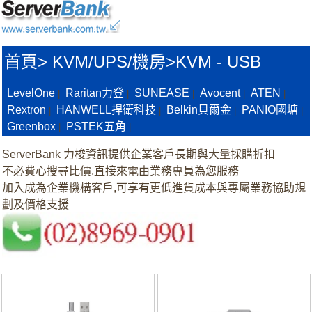
首頁
>
KVM/UPS/機房>
KVM - USB
LevelOne
Raritan力登
SUNEASE
Avocent
ATEN
|
|
|
|
|
Rextron
HANWELL捍衛科技
Belkin貝爾金
PANIO國塘
|
|
|
|
Greenbox
PSTEK五角
|
|
ServerBank 力梭資訊提供企業客戶長期與大量採購折扣
不必費心搜尋比價,直接來電由業務專員為您服務
加入成為企業機構客戶,可享有更低進貨成本與專屬業務協助規
劃及價格支援