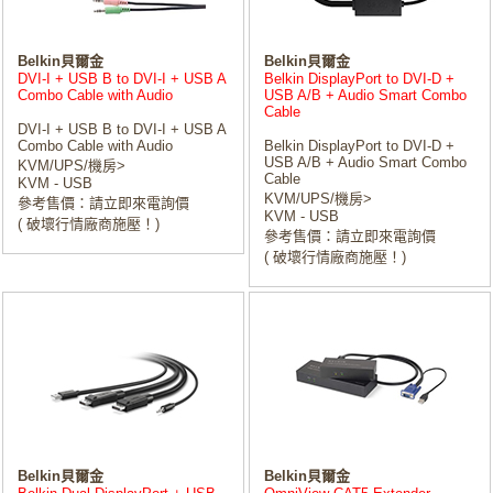
Belkin貝爾金
Belkin貝爾金
DVI-I + USB B to DVI-I + USB A
Belkin DisplayPort to DVI-D +
Combo Cable with Audio
USB A/B + Audio Smart Combo
Cable
DVI-I + USB B to DVI-I + USB A
Combo Cable with Audio
Belkin DisplayPort to DVI-D +
USB A/B + Audio Smart Combo
KVM/UPS/機房>
Cable
KVM - USB
KVM/UPS/機房>
參考售價：請立即來電詢價
KVM - USB
( 破壞行情廠商施壓！)
參考售價：請立即來電詢價
( 破壞行情廠商施壓！)
Belkin貝爾金
Belkin貝爾金