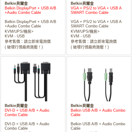
Belkin貝爾金
Belkin貝爾金
Belkin DisplayPort + USB A/B
VGA + PS/2 to VGA + USB A
+Audio Combo Cable
SMART Combo Cable
Belkin DisplayPort + USB A/B
VGA + PS/2 to VGA + USB A
+Audio Combo Cable
SMART Combo Cable
KVM/UPS/機房>
KVM/UPS/機房>
KVM - USB
KVM - USB
參考售價：請立即來電詢價
參考售價：請立即來電詢價
( 破壞行情廠商施壓！)
( 破壞行情廠商施壓！)
Belkin貝爾金
Belkin貝爾金
DVI-D + USB A/B + Audio
Belkin USB A/B + Audio Combo
Combo Cable
Cable
DVI-D + USB A/B + Audio
Belkin USB A/B + Audio Combo
Combo Cable
Cable