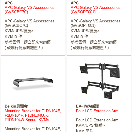
APC
APC
APC-Galaxy VS Accessories
APC-Galaxy VS Accessories
(GVSCBC7C)
(GVSOPT001)
APC-Galaxy VS Accessories
APC-Galaxy VS Accessories
(GVSCBC7C)
(GVSOPT001)
KVM/UPS/機房>
KVM/UPS/機房>
KVM 配件
KVM 配件
參考售價：請立即來電詢價
參考售價：請立即來電詢價
( 破壞行情廠商施壓！)
( 破壞行情廠商施壓！)
Belkin貝爾金
EA-HWA鎰譁
Mounting Bracket for F1DN104E,
Four LCD Extension Arm
F1DN104F, F1DN104Q, or
F1DN104W Secure KVMs
Four LCD Extension Arm
KVM/UPS/機房>
Mounting Bracket for F1DN104E,
KVM 配件