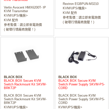
Rextron EGBPUN-M3210
Vertiv Avocent HMX6200T- IP
KVM/UPS/機房>
KVM Transmitter
KVM 配件
KVM/UPS/機房>
參考售價：請立即來電詢價
KVM 配件
( 破壞行情廠商施壓！)
參考售價：請立即來電詢價
( 破壞行情廠商施壓！)
BLACK BOX
BLACK BOX
BLACK BOX Secure KVM
BLACK BOX Secure KVM
Switch Rackmount Kit SKVM-
Switch Power Supply SKVM-PS-
BRKT2P
CORD
BLACK BOX Secure KVM
BLACK BOX Secure KVM
Switch Rackmount Kit SKVM-
Switch Power Supply SKVM-PS-
BRKT2P
CORD
KVM/UPS/機房>
KVM/UPS/機房>