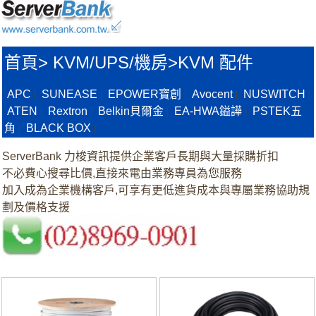
首頁
>
KVM/UPS/機房>
KVM 配件
APC
SUNEASE
EPOWER寶創
Avocent
NUSWITCH
|
|
|
|
|
ATEN
Rextron
Belkin貝爾金
EA-HWA鎰譁
PSTEK五
|
|
|
|
角
BLACK BOX
|
|
ServerBank 力梭資訊提供企業客戶長期與大量採購折扣
不必費心搜尋比價,直接來電由業務專員為您服務
加入成為企業機構客戶,可享有更低進貨成本與專屬業務協助規
劃及價格支援