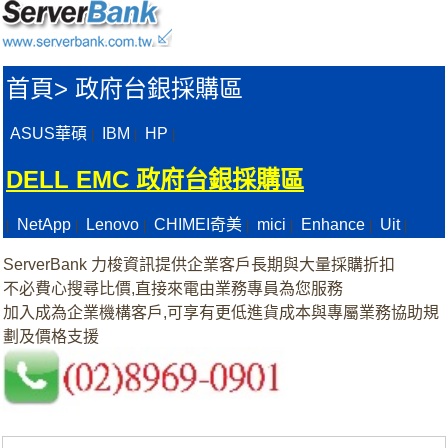
首頁
>
政府台銀採購區
ASUS華碩
IBM
HP
|
|
|
DELL EMC 政府台銀採購區
NetApp
Lenovo
CHIMEI奇美
mici
Enhance
Uit
|
|
|
|
|
|
|
ServerBank 力梭資訊提供企業客戶長期與大量採購折扣
不必費心搜尋比價,直接來電由業務專員為您服務
加入成為企業機構客戶,可享有更低進貨成本與專屬業務協助規
劃及價格支援