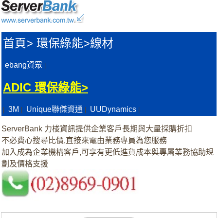
首頁
>
環保綠能>
線材
ebang資眾
|
ADIC 環保綠能>
3M
Unique聯傑資通
UUDynamics
|
|
|
|
ServerBank 力梭資訊提供企業客戶長期與大量採購折扣
不必費心搜尋比價,直接來電由業務專員為您服務
加入成為企業機構客戶,可享有更低進貨成本與專屬業務協助規
劃及價格支援