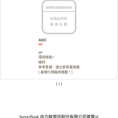
ADIC
ad
ad
環保綠能>
線材
參考售價：請立即來電詢價
( 破壞行情廠商施壓！)
|
1
|
ServerBank 由力梭資訊股份有限公司建置@