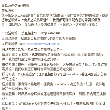
交易及運送保固說明
交易方式：
您不確定以上商品是否符合您的需求?沒關係，我們會為您向原廠確認。或是
您希望增減以上商品之規格零組件，我們都可彈性配合您的需要報價及出
貨。 如您對以上產品規格以及價格滿意，可透過以下方式進行採購：
1.電話聯繫： 請直接來電：
(02)8969-0901
2.網路詢價：點選本頁購買詢價我們會立即與您聯繫!
3.來函詢價Email:
service@serverbank.com.tw
付款方式：如客戶為首次交易採現金交易。
傳真訂單： 直接將正式報價單簽名後傳真至(02)2253-9016 即完成訂購程
序，我們會於最短時間內電話確認訂單。
寄送時間：依造不同廠牌代理商有所不同，大多數商品於 7 個工作天能送抵
客戶端，我們收到您訂單時會同時回覆您確定交期。
送貨方式：(1) 原廠或是代理商直接配送 (2) 由ServerBank委託宅配或是貨運
公司送達。
送貨範圍：限台灣本島地區，運費由 ServerBank 為您負擔，注意！收件地
址請勿為郵政信箱。
售後服務：若產品本身瑕疵或運送過程導致新品瑕疵，到貨7日內可更換新
品。
保固政策： 實際以原廠及代理商公告保固條件為主，查閱購物說明與保固
服務。