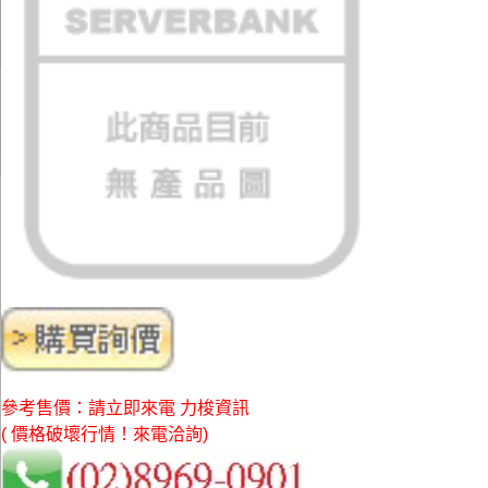
參考售價：請立即來電 力梭資訊
( 價格破壞行情！來電洽詢)