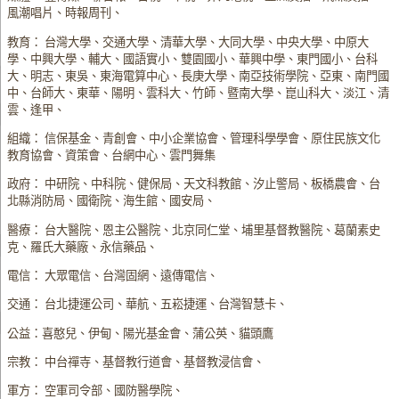
風潮唱片、時報周刊、
教育： 台灣大學、交通大學、清華大學、大同大學、中央大學、中原大
學、中興大學、輔大、國語實小、雙園國小、華興中學、東門國小、台科
大、明志、東吳、東海電算中心、長庚大學、南亞技術學院、亞東、南門國
中、台師大、東華、陽明、雲科大、竹師、暨南大學、崑山科大、淡江、清
雲、逢甲、
組織： 信保基金、青創會、中小企業協會、管理科學學會、原住民族文化
教育協會、資策會、台網中心、雲門舞集
政府： 中研院、中科院、健保局、天文科教館、汐止警局、板橋農會、台
北縣消防局、國衛院、海生館、國安局、
醫療： 台大醫院、恩主公醫院、北京同仁堂、埔里基督教醫院、葛蘭素史
克、羅氏大藥廠、永信藥品、
電信： 大眾電信、台灣固網、遠傳電信、
交通： 台北捷運公司、華航、五崧捷運、台灣智慧卡、
公益：喜憨兒、伊甸、陽光基金會、蒲公英、貓頭鷹
宗教： 中台禪寺、基督教行道會、基督教浸信會、
軍方： 空軍司令部、國防醫學院、