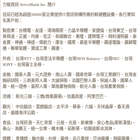
力梭資訊 ServerBank Inc. 簡介
目前已經為超過30000家企業提供IT資訊架構所需的軟硬體設備，各行業知
名客戶如：
製造業：台積電、友達、鴻海精密、力晶半導體、安捷倫、台灣東芝、台灣
英飛凌、正崴、均豪、宏正、和碩聯合、東隆、建興電子、飛利浦明碁、泰
金寶、神通、神達、偉創力、康全、國眾、晨星半導體、廣達電腦、廣穎電
通、聯華氣體、寶成工業、廣運、
外商： 台灣NTT、台灣意法半導體、台灣NEW Balance、台灣NEC、台灣
SONY、台灣富士全祿、
金融：國泰人壽、元大證券、南山人壽、國泰世華、台灣工業銀行、台灣金
融研訓院、三商美邦人壽、大誠保險、法國巴黎人壽、保誠人壽、國華人
壽、統一證券、富邦人壽、華南產物保險、新光人壽、台灣產業保險、
流通： 新光三越、三僑(微風廣場)、信義房屋、阿里巴巴、
觀光： 中信飯店、雲朗飯店、太平洋、華泰、六福、天祥晶華、春天酒
店、遠雄海洋公園、
食品： 台灣菸酒、天仁茶葉、元祖、光泉、新東陽、安心食品(摩斯漢堡)、
泰山、海霸王、統一企業、橡木桶、茹斯葵、哈跟達斯冰淇淋、
媒體： 壹傳媒、聯合報、台視、華視、非凡電視、亞洲廣播、飛碟廣播、