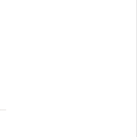
.......