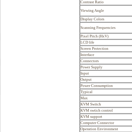
Contrast Ratio
Viewing Angle
Display Colors
Scanning Frequencies
Pixel Pitch (HxV)
LCD life
Screen Protection
Interface
Connectors
Power Supply
Input
Output
Power Consumption
Typical
Max
KVM Switch
KVM swtich control
KVM support
Computer Connector
Operation Environment