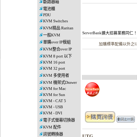
斷路器箱
電池櫃
PDU
KVM Switches
KVM精品 Raritan
ServerBank擴大招募業務同仁
一般KVM
單購over IP模組
加購
標準配備以外之U
KVM整合over IP
KVM 8 port 以下
KVM 16 port
KVM 32 port
KVM 多使用者
KVM 機架式Drawer
KVM for Mac
KVM for Sun
KVM - CAT 5
KVM - USB
KVM - DVI
電子式螢幕切換器
KVM 配件
訊號轉換器
UTG