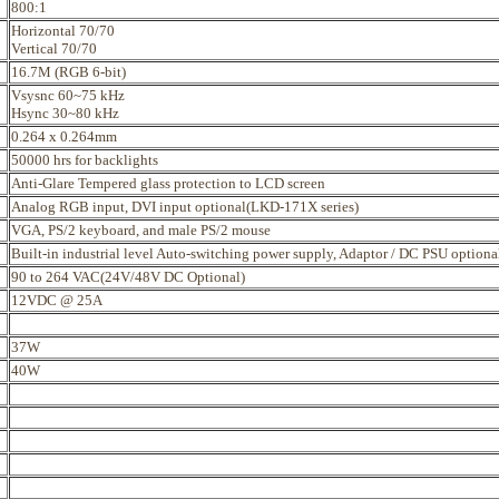
800:1
Horizontal 70/70
Vertical 70/70
16.7M (RGB 6-bit)
Vsysnc 60~75 kHz
Hsync 30~80 kHz
0.264 x 0.264mm
50000 hrs for backlights
Anti-Glare Tempered glass protection to LCD screen
Analog RGB input, DVI input optional(LKD-171X series)
VGA, PS/2 keyboard, and male PS/2 mouse
Built-in industrial level Auto-switching power supply, Adaptor / DC PSU optiona
90 to 264 VAC(24V/48V DC Optional)
12VDC @ 25A
37W
40W