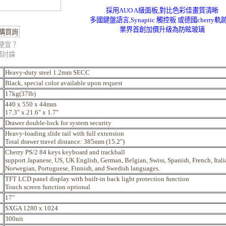
採用AUO A級面板,對比色彩佳畫質清晰
多國鍵盤語言,Synaptic 觸控板 或德國cherry軌
業界首創加價升級為防眩玻璃
k更便宜？
價討論
Heavy-duty steel 1.2mm SECC
Black, special color available upon request
17kg(37lb)
440 x 550 x 44mm
17.3" x 21.6" x 1.7"
Drawer double-lock for system security
Heavy-loading slide rail with full extension
Total drawer travel distance: 385mm (15.2")
Cherry PS/2 84 keys keyboard and trackball
support Japanese, US, UK English, German, Belgian, Swiss, Spanish, French, Itali
Norwegian, Portuguese, Finnish, and Swedish languages.
TFT LCD panel display with built-in back light protection function
Touch screen function optional
17"
SXGA 1280 x 1024
300nit