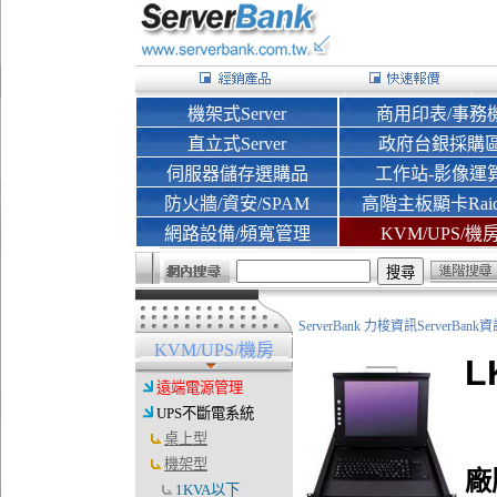
機架式Server
商用印表/事務
直立式Server
政府台銀採購
伺服器儲存選購品
工作站-影像運
防火牆/資安/SPAM
高階主板顯卡Rai
網路設備/頻寬管理
KVM/UPS/機
ServerBank 力梭資訊ServerBa
KVM/UPS/機房
L
遠端電源管理
UPS不斷電系統
桌上型
機架型
廠
1KVA以下