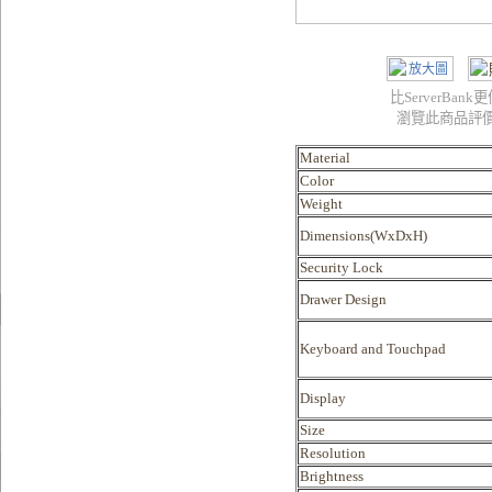
比ServerBan
瀏覽此商品評
Material
Color
Weight
Dimensions(WxDxH)
Security Lock
Drawer Design
Keyboard and Touchpad
Display
Size
Resolution
Brightness