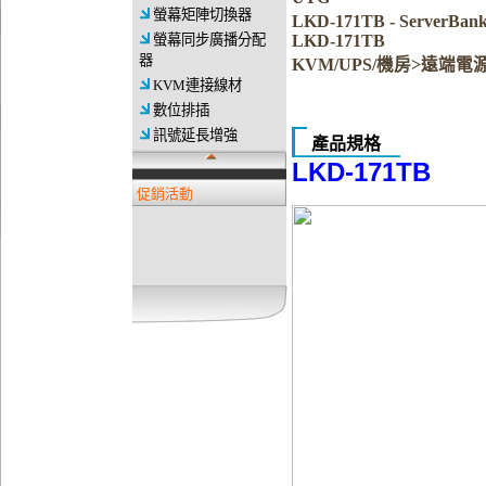
螢幕矩陣切換器
LKD-171TB - Server
螢幕同步廣播分配
LKD-171TB
器
KVM/UPS/機房>遠端電
KVM連接線材
數位排插
訊號延長增強
產品規格
LKD-171TB
促銷活動