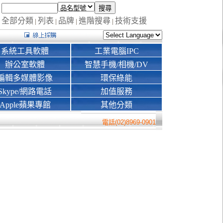
全部分類
列表
品牌
進階搜尋
技術支援
|
|
|
|
系統工具軟體
工業電腦IPC
辦公室軟體
智慧手機/相機/DV
編輯多媒體影像
環保綠能
Skype/網路電話
加值服務
Apple蘋果專館
其他分類
電話(02)8969-0901