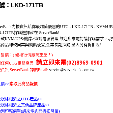
號：LKD-171TB
rverBank力梭資訊給你最超值優惠的UTG - LKD-171TB - KVM/UP
D-171TB採購選擇就在 ServerBank!
款KVM/UPS/機房>遠端電源管理 歡迎您來電討論採購需求，
站商品均較同業與網購便宜,企業長期採購 量大另有折扣喔!
售價：( 破壞行情廠商施壓！)
請立即來電(02)8969-0901
任何UTG相關產品,
訊 ServerBank 詢價Email:
service@serverbank.com.tw
價>>
索取此商品報價
覽規格相近之
UTG
產品>>
覽規格相近之其他品牌產品>>
動列印報價單(請來電詢問折扣降幅)