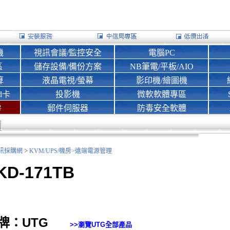
機
視訊會議/監控安全
電腦PC
區
儲存設備/備份方案
NB筆電/平板/AIO
算
液晶電視/螢幕
影印機/繪圖機
d卡
投影機
微軟軟體專區
房
郵件伺服器
防毒安全軟體
>
nk資訊採購網
KVM/UPS/機房>
遠端電源管理
KD-171TB
牌：UTG
>>瀏覽
UTG
全部產品