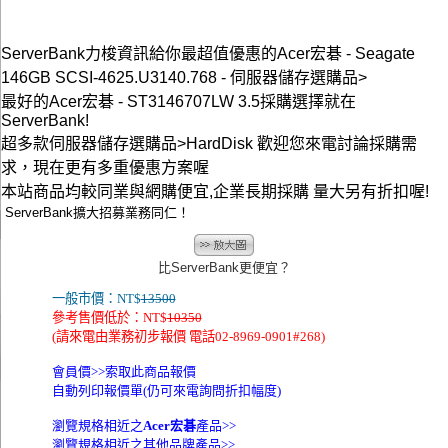
ServerBank力梭資訊給你最超值優惠的Acer宏碁 - Seagate
146GB SCSI-4625.U3140.768 - 伺服器儲存選購品>
最好的Acer宏碁 - ST3146707LW 3.5採購選擇就在
ServerBank!
超多款伺服器儲存選購品>HardDisk 歡迎您來電討論採購需
求，現在更有多重優惠方案喔
本站商品均較同業與網購便宜,企業長期採購 量大另有折扣喔!
ServerBank擴大招募業務同仁！
比ServerBank更便宜？
一般市價：NT$
13500
參考售價低於：NT$
10350
(請來電由業務初步報價 電話02-8969-0901#268)
會員價>>
索取此商品報價
自動列印報價單(仍可來電詢問折扣幅度)
瀏覽規格相近之
Acer宏碁
產品>>
瀏覽規格相近之其他品牌產品>>