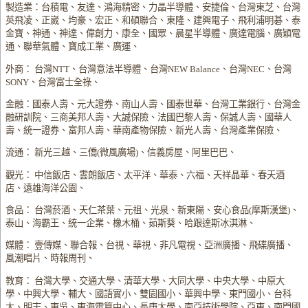
製造業：台積電、友達、鴻海精密、力晶半導體、安捷倫、台灣東芝、台灣
英飛凌、正崴、均豪、宏正、和碩聯合、東隆、建興電子、飛利浦明碁、泰
金寶、神通、神達、偉創力、康全、國眾、晨星半導體、廣達電腦、廣穎電
通、聯華氣體、寶成工業、廣運、
外商： 台灣NTT、台灣意法半導體、台灣NEW Balance、台灣NEC、台灣
SONY、台灣富士全祿、
金融：國泰人壽、元大證券、南山人壽、國泰世華、台灣工業銀行、台灣金
融研訓院、三商美邦人壽、大誠保險、法國巴黎人壽、保誠人壽、國華人
壽、統一證券、富邦人壽、華南產物保險、新光人壽、台灣產業保險、
流通： 新光三越、三僑(微風廣場)、信義房屋、阿里巴巴、
觀光： 中信飯店、雲朗飯店、太平洋、華泰、六福、天祥晶華、春天酒
店、遠雄海洋公園、
食品： 台灣菸酒、天仁茶葉、元祖、光泉、新東陽、安心食品(摩斯漢堡)、
泰山、海霸王、統一企業、橡木桶、茹斯葵、哈跟達斯冰淇淋、
媒體： 壹傳媒、聯合報、台視、華視、非凡電視、亞洲廣播、飛碟廣播、
風潮唱片、時報周刊、
教育： 台灣大學、交通大學、清華大學、大同大學、中央大學、中原大
學、中興大學、輔大、國語實小、雙園國小、華興中學、東門國小、台科
大、明志、東吳、東海電算中心、長庚大學、南亞技術學院、亞東、南門國