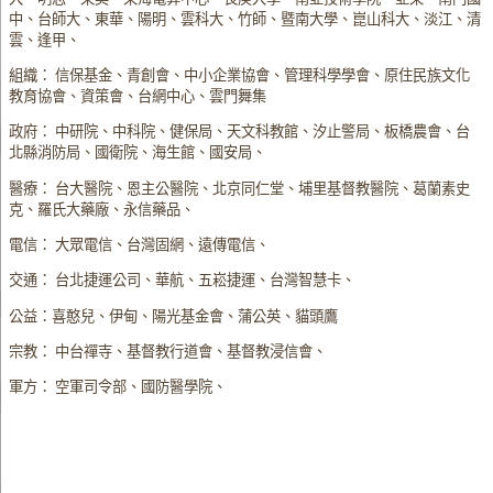
中、台師大、東華、陽明、雲科大、竹師、暨南大學、崑山科大、淡江、清
雲、逢甲、
組織： 信保基金、青創會、中小企業協會、管理科學學會、原住民族文化
教育協會、資策會、台網中心、雲門舞集
政府： 中研院、中科院、健保局、天文科教館、汐止警局、板橋農會、台
北縣消防局、國衛院、海生館、國安局、
醫療： 台大醫院、恩主公醫院、北京同仁堂、埔里基督教醫院、葛蘭素史
克、羅氏大藥廠、永信藥品、
電信： 大眾電信、台灣固網、遠傳電信、
交通： 台北捷運公司、華航、五崧捷運、台灣智慧卡、
公益：喜憨兒、伊甸、陽光基金會、蒲公英、貓頭鷹
宗教： 中台禪寺、基督教行道會、基督教浸信會、
軍方： 空軍司令部、國防醫學院、