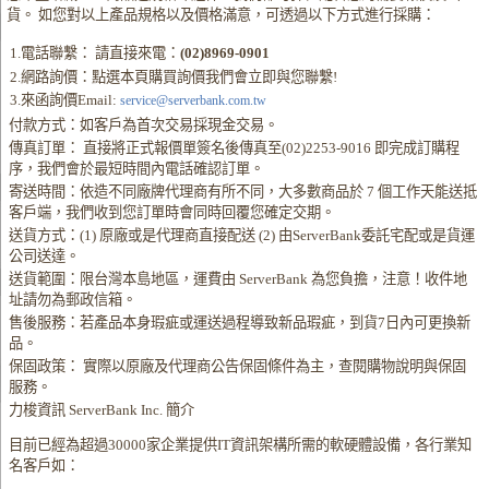
貨。 如您對以上產品規格以及價格滿意，可透過以下方式進行採購：
1.電話聯繫： 請直接來電：
(02)8969-0901
2.網路詢價：點選本頁購買詢價我們會立即與您聯繫!
3.來函詢價Email:
service@serverbank.com.tw
付款方式：如客戶為首次交易採現金交易。
傳真訂單： 直接將正式報價單簽名後傳真至(02)2253-9016 即完成訂購程
序，我們會於最短時間內電話確認訂單。
寄送時間：依造不同廠牌代理商有所不同，大多數商品於 7 個工作天能送抵
客戶端，我們收到您訂單時會同時回覆您確定交期。
送貨方式：(1) 原廠或是代理商直接配送 (2) 由ServerBank委託宅配或是貨運
公司送達。
送貨範圍：限台灣本島地區，運費由 ServerBank 為您負擔，注意！收件地
址請勿為郵政信箱。
售後服務：若產品本身瑕疵或運送過程導致新品瑕疵，到貨7日內可更換新
品。
保固政策： 實際以原廠及代理商公告保固條件為主，查閱購物說明與保固
服務。
力梭資訊 ServerBank Inc. 簡介
目前已經為超過30000家企業提供IT資訊架構所需的軟硬體設備，各行業知
名客戶如：