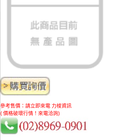
參考售價：請立即來電 力梭資訊
( 價格破壞行情！來電洽詢)