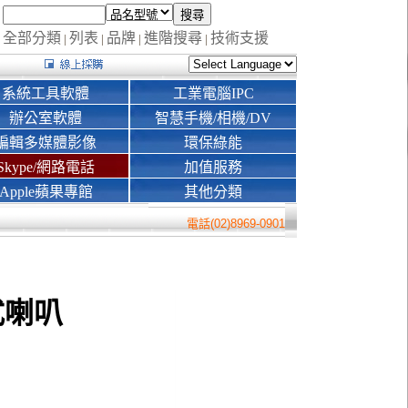
全部分類
列表
品牌
進階搜尋
技術支援
|
|
|
|
系統工具軟體
工業電腦IPC
辦公室軟體
智慧手機/相機/DV
編輯多媒體影像
環保綠能
Skype/網路電話
加值服務
Apple蘋果專館
其他分類
電話(02)8969-0901
式喇叭