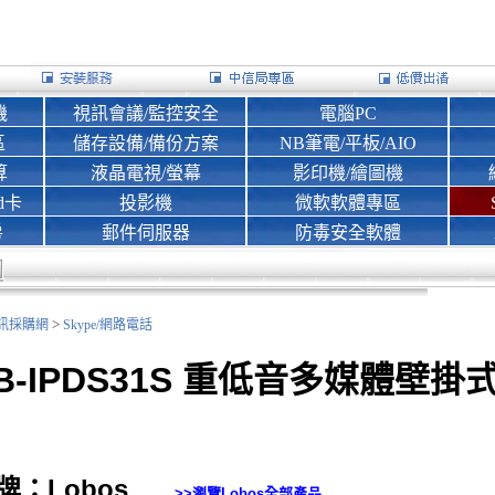
機
視訊會議/監控安全
電腦PC
區
儲存設備/備份方案
NB筆電/平板/AIO
算
液晶電視/螢幕
影印機/繪圖機
d卡
投影機
微軟軟體專區
房
郵件伺服器
防毒安全軟體
>
nk資訊採購網
Skype/網路電話
B-IPDS31S 重低音多媒體壁掛
牌：Lobos
>>瀏覽
Lobos
全部產品