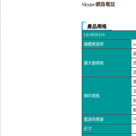
Skype/網路電話
產品規格
LB-IPDS31S
機體連接埠
m
擴大器規格
喇叭規格
D
電源供應器
2
尺寸