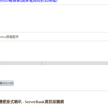
動列印報價單(請來電詢問折扣降幅)
！
obos原廠配件
體壁掛式喇叭 - ServerBank資訊採購網