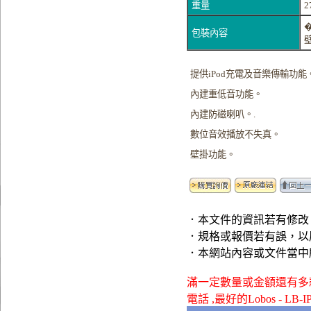
重量
2
包裝內容
提供iPod充電及音樂傳輸功能
內建重低音功能。
內建防磁喇叭。.
數位音效播放不失真。
壁掛功能。
．本文件的資訊若有修改
．規格或報價若有誤，以
．本網站內容或文件當中
滿一定數量或金額還有多款贈品可供
電話 ,最好的Lobos - L