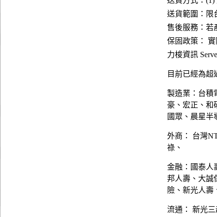
送貨方式：(1)
送貨範圍：限台
售後服務：若
保固政策： 
力梭資訊 Server
目前已經為超過
製造業：台積
豪、宏正、和
國眾、晨星半
外商： 台灣N
祿、
金融：國泰人
邦人壽、大誠
險、新光人壽
流通： 新光三