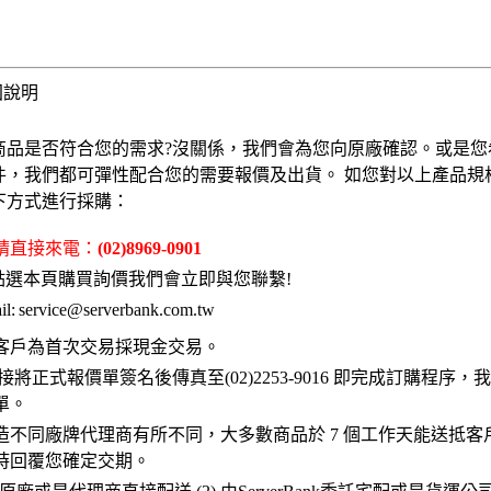
固說明
商品是否符合您的需求?沒關係，我們會為您向原廠確認。或是您
件，我們都可彈性配合您的需要報價及出貨。 如您對以上產品規
下方式進行採購：
 請直接來電：
(02)8969-0901
點選本頁購買詢價我們會立即與您聯繫!
l:
service@serverbank.com.tw
客戶為首次交易採現金交易。
接將正式報價單簽名後傳真至(02)2253-9016 即完成訂購程序
單。
造不同廠牌代理商有所不同，大多數商品於 7 個工作天能送抵客
時回覆您確定交期。