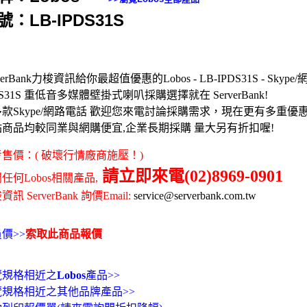
號：LB-IPDS31S
verBank力梭資訊給你最超值優惠的Lobos - LB-IPDS31S - Skype/
DS31S 重低音多媒體壁掛式喇叭採購選擇就在 ServerBank!
款Skype/網路電話 歡迎您來電討論採購需求，現在更有多重優
站商品均較同業與網購便宜,企業長期採購 量大另有折扣喔!
售價：( 破壞行情廠商施壓！)
請立即來電(02)8969-0901
任何Lobos相關產品,
訊 ServerBank 詢價Email:
service@serverbank.com.tw
價>>
索取此商品報價
覽規格相近之
Lobos
產品>>
覽規格相近之其他品牌產品>>