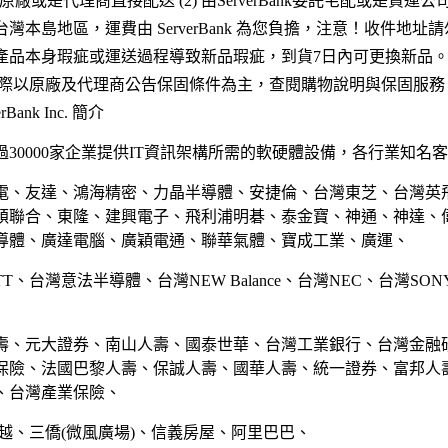
 原廠或是代理商直接配送 (2) 由ServerBank委託宅配或是貨運
灣本島地區，運費由 ServerBank 為您負擔，注意！收件地址
產品本身瑕疵或運送過程導致新品瑕疵，到貨7日內可更換新品
實際以原廠及代理商公告保固條件為主，查閱購物說明與保固服務
Bank Inc. 簡介
30000家企業提供IT資訊架構所需的軟硬體設備，各行業知名
電、友達、鴻海精密、力晶半導體、安捷倫、台灣東芝、台灣英
碩聯合、東隆、建興電子、飛利浦明碁、泰金寶、神通、神達、
導體、廣達電腦、廣穎電通、聯華氣體、寶成工業、廣運、
TT、台灣意法半導體、台灣NEW Balance、台灣NEC、台灣SO
壽、元大證券、南山人壽、國泰世華、台灣工業銀行、台灣金融
保險、法國巴黎人壽、保誠人壽、國華人壽、統一證券、富邦人
、台灣產業保險、
越、三僑(微風廣場)、信義房屋、阿里巴巴、