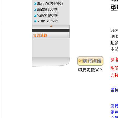
Skype電信干擾器
型
網路電話話機
WiFi無線話機
VOIP Gateway
Ser
促銷活動
IP
超多
本
參考
詢問
想要更便宜？
力梭資
會員
瀏
瀏