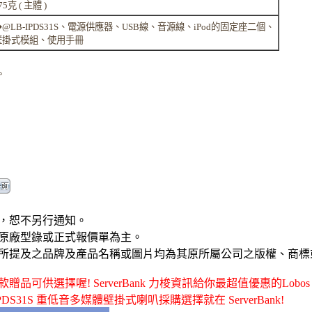
75克 ( 主體 )
�@LB-IPDS31S、電源供應器、USB線、音源線、iPod的固定座二個、
壁掛式模組、使用手冊
。
，恕不另行通知。
原廠型錄或正式報價單為主。
所提及之品牌及產品名稱或圖片均為其原所屬公司之版權、商標
選擇喔! ServerBank 力梭資訊給你最超值優惠的Lobos - LB-I
B-IPDS31S 重低音多媒體壁掛式喇叭採購選擇就在 ServerBank!