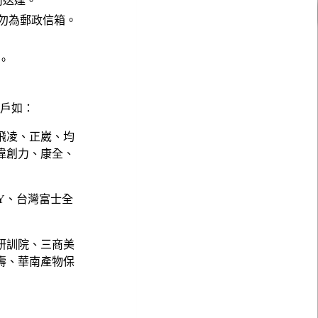
公司送達。
請勿為郵政信箱。
。
。
客戶如：
飛凌、正崴、均
偉創力、康全、
NY、台灣富士全
研訓院、三商美
壽、華南產物保