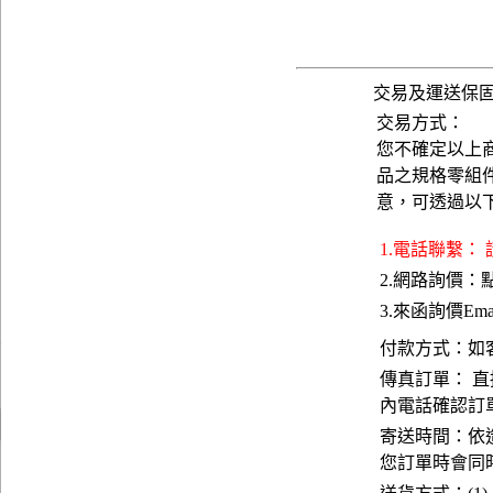
交易及運送保
交易方式：
您不確定以上
品之規格零組
意，可透過以
1.電話聯繫：
2.網路詢價：
3.來函詢價Emai
付款方式：如
傳真訂單： 直
內電話確認訂
寄送時間：依
您訂單時會同