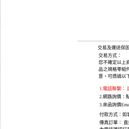
交易及運送保
交易方式：
您不確定以上
品之規格零組
意，可透過以
1.電話聯繫：
2.網路詢價：
3.來函詢價Emai
付款方式：如
傳真訂單： 直