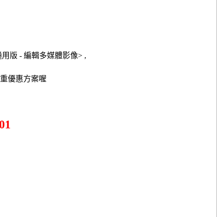
際通用版 - 編輯多媒體影像> ,
多重優惠方案喔
01