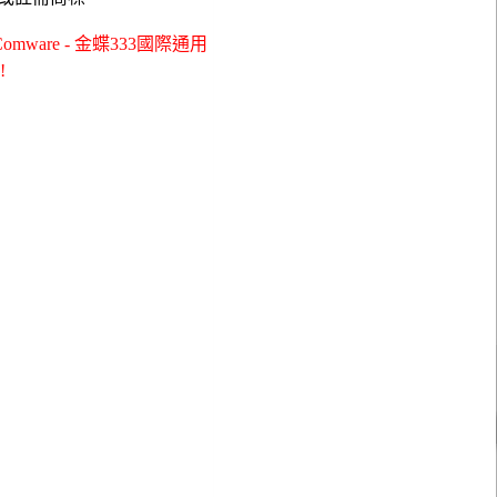
ware - 金蝶333國際通用
!