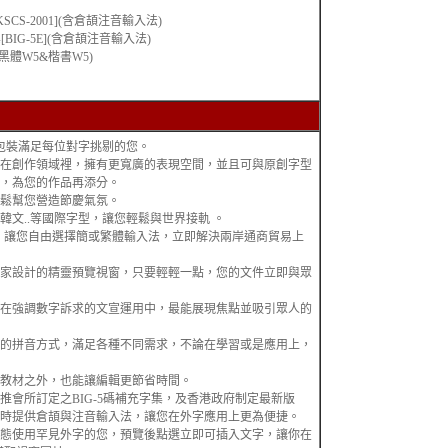
CS-2001](含倉頡注音輸入法)
[BIG-5E](含倉頡注音輸入法)
黑體W5&楷書W5)
大包裝滿足每位對字挑剔的您。
在創作領域裡，擁有更寬廣的表現空間，並且可與原創字型
，為您的作品再添分。
鬆幫您營造節慶氣氛。
韓文..等國際字型，讓您輕鬆與世界接軌 。
型，讓您自由選擇簡或繁體輸入法，立即解決兩岸通商貿易上
家設計的精靈預覽視窗，只要輕輕一點，您的文件立即與眾
在強調數字訴求的文宣運用中，最能展現焦點並吸引眾人的
多樣化的拼音方式，滿足各種不同需求，不論在學習或是應用上，
教材之外，也能讓編輯更節省時間。
推會所訂定之BIG-5碼補充字集，及香港政府制定最新版
時提供倉頡與注音輸入法，讓您在外字應用上更為便捷。
態使用罕見外字的您，預覽後點選立即可插入文字，讓你在