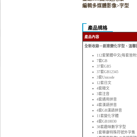
編輯多媒體影像>字型
產品規格
產品內容
全新收錄－創意變化字型、溫馨圖
112套繁體中文(每套皆附
7套GB
37套GB5
37套GB12345
3套Unicode
12套日文
4套韓文
3套注音
4套通用拼音
4套漢語拼音
4套GB漢語拼音
11套變化字體
4套GB18030
38套趣味數字字型
1套華康特殊符號外字集