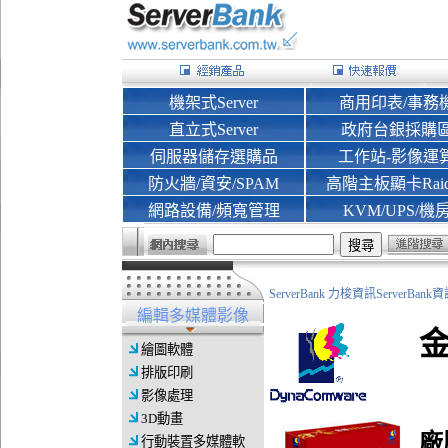
機架式Server
商用印表/事務
直立式Server
政府台銀採購
伺服器儲存選購品
工作站-影像運
防火牆/資安/SPAM
高階主板顯卡Rai
網路設備/頻寬管理
KVM/UPS/機
ServerBank 力梭資訊ServerBa
編輯多媒體影像
金
繪圖軟體
排版印刷
影像處理
3D動畫
廠
行動裝置多媒體軟