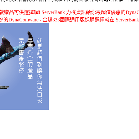
可供選擇喔! ServerBank 力梭資訊給你最超值優惠的DynaCom
的DynaComware - 金蝶333國際通用版採購選擇就在 ServerBank