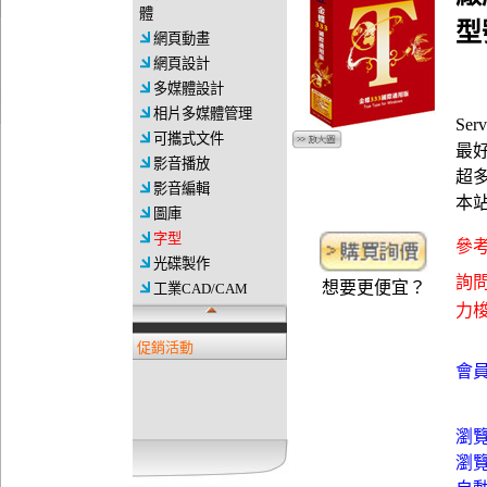
體
型
網頁動畫
網頁設計
多媒體設計
相片多媒體管理
Se
可攜式文件
最好
影音播放
超
影音編輯
本
圖庫
字型
參考
光碟製作
詢問
想要更便宜？
工業CAD/CAM
力梭資
促銷活動
會員
瀏
瀏