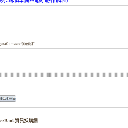
動列印報價單(請來電詢問折扣降幅)
！
naComware原廠配件
verBank資訊採購網