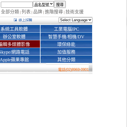
全部分類
列表
品牌
進階搜尋
技術支援
|
|
|
|
系統工具軟體
工業電腦IPC
辦公室軟體
智慧手機/相機/DV
編輯多媒體影像
環保綠能
Skype/網路電話
加值服務
Apple蘋果專館
其他分類
電話(02)8969-0901