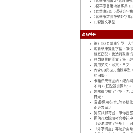
1套華康楷書W5虛線符號
3套華康香港增補字集[HKS
1套華康BIG-5碼補充字集
2套華康註腳符號外字集(
15套圖文字型
產品特色
總計333套華康字型，
嶄新華康變化字型，讓你
相互搭配，營造特殊意境
熱鬧應景的圖文字集，輕
實用英文、歐文、日文、
內含GB與GB5簡體字
的困擾。
卡哇伊天蝶圖酷，配合獨
不同。(搭配視窗圖片)。
趣味造型數字字型，尤以
目光。
漢語/通用/注音..等
都更為廣泛。
獨家註腳符號，讓你豐富
提供行政院研考會委託中
〔香港增補字符集〕。同
「外字精靈」專屬於需常