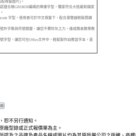
搭配視窗圖片)。
認證合格GB18030編碼的華康字型，獨家符合大陸最新國家
。
nicode 字型，使用者可於中文視窗下，配合瀏覽器輕鬆閱讀
號外字集與符號精靈，讓您不費吹灰之力，速成簡易教學教
字型，讓您可在Office文件中，輕鬆製作幼教習字本，是
，恕不另行通知。
原廠型錄或正式報價單為主。
所提及之品牌及產品名稱或圖片均為其原所屬公司之版權、商標