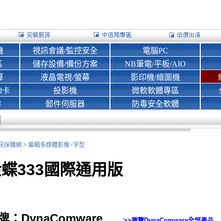
機
視訊會議/監控安全
電腦PC
區
儲存設備/備份方案
NB筆電/平板/AIO
算
液晶電視/螢幕
影印機/繪圖機
d卡
投影機
微軟軟體專區
房
郵件伺服器
防毒安全軟體
>
nk資訊採購網
編輯多媒體影像>
字型
蝶333國際通用版
牌：DynaComware
>>瀏覽
DynaComware
全部產品