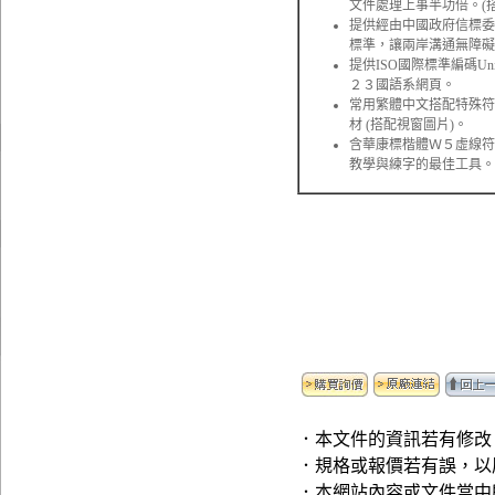
文件處理上事半功倍。(
提供經由中國政府信標委
標準，讓兩岸溝通無障礙
提供ISO國際標準編碼U
２３國語系網頁。
常用繁體中文搭配特殊符
材 (搭配視窗圖片)。
含華康標楷體Ｗ５虛線符號
教學與練字的最佳工具。
．本文件的資訊若有修改
．規格或報價若有誤，以
．本網站內容或文件當中