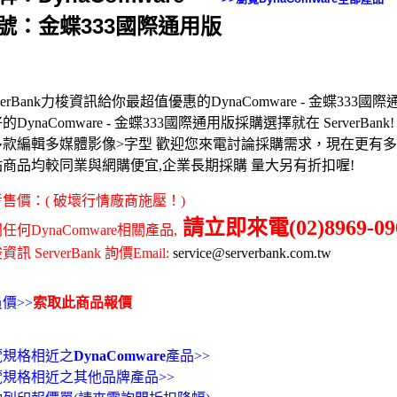
號：金蝶333國際通用版
rverBank力梭資訊給你最超值優惠的DynaComware - 金蝶333國
的DynaComware - 金蝶333國際通用版採購選擇就在 ServerBank!
多款編輯多媒體影像>字型 歡迎您來電討論採購需求，現在更有
站商品均較同業與網購便宜,企業長期採購 量大另有折扣喔!
售價：( 破壞行情廠商施壓！)
請立即來電(02)8969-09
任何DynaComware相關產品,
訊 ServerBank 詢價Email:
service@serverbank.com.tw
價>>
索取此商品報價
覽規格相近之
DynaComware
產品>>
覽規格相近之其他品牌產品>>