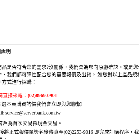
固說明
商品是否符合您的需求?沒關係，我們會為您向原廠確認。或是您
件，我們都可彈性配合您的需要報價及出貨。 如您對以上產品規
下方式進行採購：
 請直接來電：
(02)8969-0901
點選本頁購買詢價我們會立即與您聯繫!
l:
service@serverbank.com.tw
客戶為首次交易採現金交易。
接將正式報價單簽名後傳真至(02)2253-9016 即完成訂購程序