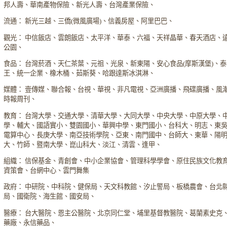
邦人壽、華南產物保險、新光人壽、台灣產業保險、
流通： 新光三越、三僑(微風廣場)、信義房屋、阿里巴巴、
觀光： 中信飯店、雲朗飯店、太平洋、華泰、六福、天祥晶華、春天酒店、
公園、
食品： 台灣菸酒、天仁茶葉、元祖、光泉、新東陽、安心食品(摩斯漢堡)、
王、統一企業、橡木桶、茹斯葵、哈跟達斯冰淇淋、
媒體： 壹傳媒、聯合報、台視、華視、非凡電視、亞洲廣播、飛碟廣播、風
時報周刊、
教育： 台灣大學、交通大學、清華大學、大同大學、中央大學、中原大學、
學、輔大、國語實小、雙園國小、華興中學、東門國小、台科大、明志、東
電算中心、長庚大學、南亞技術學院、亞東、南門國中、台師大、東華、陽
大、竹師、暨南大學、崑山科大、淡江、清雲、逢甲、
組織： 信保基金、青創會、中小企業協會、管理科學學會、原住民族文化教
資策會、台網中心、雲門舞集
政府： 中研院、中科院、健保局、天文科教館、汐止警局、板橋農會、台北
局、國衛院、海生館、國安局、
醫療： 台大醫院、恩主公醫院、北京同仁堂、埔里基督教醫院、葛蘭素史克
藥廠、永信藥品、