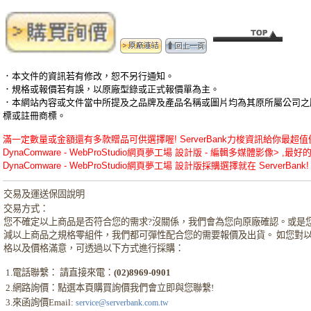
．本文件的資訊若有修改，恕不另行通知。
．規格或報價若有誤，以原廠型錄或正式報價單為主。
．本網站內容或文件當中所提及之品牌及產品名稱或圖片均為其原所屬公司之
標或註冊商標。
滿一定數量或金額還有多款贈品可供選擇喔! ServerBank力梭資訊給你最超
DynaComware - WebProStudio網頁夢工場 設計版 - 編輯多媒體影像> ,最好
DynaComware - WebProStudio網頁夢工場 設計版採購選擇就在 ServerBank!
交易及運送保固說明
交易方式：
您不確定以上商品是否符合您的需求?沒關係，我們會為您向原廠確認。或是
減以上商品之規格零組件，我們都可彈性配合您的需要報價及出貨。 如您對
格以及價格滿意，可透過以下方式進行採購：
1.電話聯繫： 請直接來電：
(02)8969-0901
2.網路詢價：點選本頁購買詢價我們會立即與您聯繫!
3.來函詢價Email:
service@serverbank.com.tw