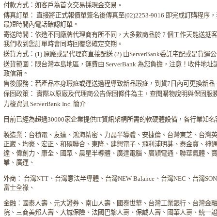
付款方式：如客戶為首次交易採現金交易。
傳真訂單： 直接將正式報價單簽名後傳真至(02)2253-9016 即完成訂購程序
最短時間內電話確認訂單。
寄送時間：依造不同廠牌代理商有所不同，大多數商品於 7 個工作天能送抵
我們收到您訂單時會同時回覆您確定交期。
送貨方式：(1) 原廠或是代理商直接配送 (2) 由ServerBank委託宅配或是貨
送貨範圍：限台灣本島地區，運費由 ServerBank 為您負擔，注意！收件地
政信箱。
售後服務：若產品本身瑕疵或運送過程導致新品瑕疵，到貨7日內可更換新品
保固政策： 實際以原廠及代理商公告保固條件為主，查閱購物說明與保固服
力梭資訊 ServerBank Inc. 簡介
目前已經為超過30000家企業提供IT資訊架構所需的軟硬體設備，各行業知
製造業：台積電、友達、鴻海精密、力晶半導體、安捷倫、台灣東芝、台灣
正崴、均豪、宏正、和碩聯合、東隆、建興電子、飛利浦明碁、泰金寶、神
達、偉創力、康全、國眾、晨星半導體、廣達電腦、廣穎電通、聯華氣體、
業、廣運、
外商： 台灣NTT、台灣意法半導體、台灣NEW Balance、台灣NEC、台灣SO
富士全祿、
金融：國泰人壽、元大證券、南山人壽、國泰世華、台灣工業銀行、台灣金
院、三商美邦人壽、大誠保險、法國巴黎人壽、保誠人壽、國華人壽、統一