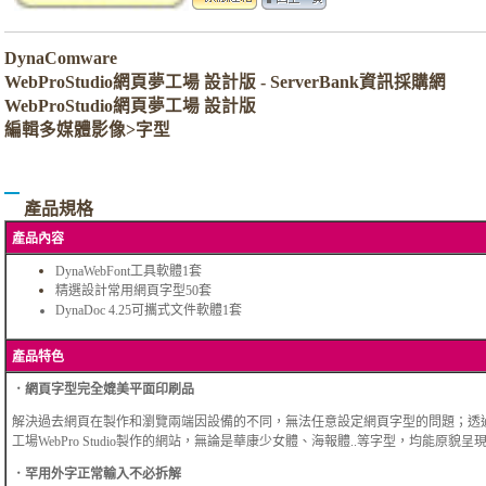
DynaComware
WebProStudio網頁夢工場 設計版 - ServerBank資訊採購網
WebProStudio網頁夢工場 設計版
編輯多媒體影像>字型
產品規格
產品內容
DynaWebFont工具軟體1套
精選設計常用網頁字型50套
DynaDoc 4.25可攜式文件軟體1套
產品特色
．網頁字型完全媲美平面印刷品
解決過去網頁在製作和瀏覽兩端因設備的不同，無法任意設定網頁字型的問題；透
工場WebPro Studio製作的網站，無論是華康少女體、海報體..等字型，均能原貌呈
．罕用外字正常輸入不必拆解