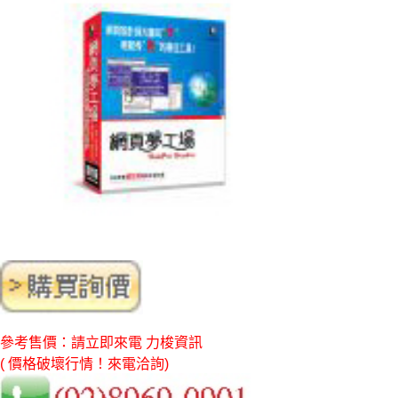
參考售價：請立即來電 力梭資訊
( 價格破壞行情！來電洽詢)