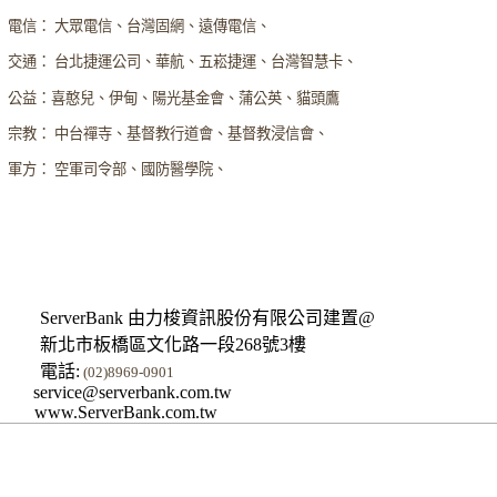
電信： 大眾電信、台灣固網、遠傳電信、
交通： 台北捷運公司、華航、五崧捷運、台灣智慧卡、
公益：喜憨兒、伊甸、陽光基金會、蒲公英、貓頭鷹
宗教： 中台禪寺、基督教行道會、基督教浸信會、
軍方： 空軍司令部、國防醫學院、
ServerBank 由力梭資訊股份有限公司建置@
新北市板橋區文化路一段268號3樓
電話:
(02)8969-0901
service@serverbank.com.tw
www.ServerBank.com.tw