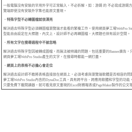
一般電腦沒有安裝的罕用外字可正常輸入，不必拆解，如：游錫 的 不必寫成游錫
覽端即使沒有安裝外字集也能原文重現。
．特殊字型不必轉圖檔就很漂亮
解決過去特殊字型必須轉圖檔瀏覽端才能看的繁複工作。使用網頁夢工場WebPro Stu
型能自由設定在大標題、內文上，設計師不必再轉圖檔，大標題也保有設計空間。
．所有文字在搜尋過程中不被忽略
解決過去特殊字型因被轉成圖檔，而無法被辨識的問題，包括重要的Banner廣告，
網頁夢工場WebPro Studio產生的文字，在搜尋時都能一網打盡。
．網頁上的表格不必擔心會走位
解決過去設計師不敢將表格直接放在網頁上，必須考慮與瀏覽端軟體是否相容的問
夢工場WebPro Studio內含的DynaDoc工具，具有跨平台、跨應用軟體和字型的功
只要免費下載閱讀器，就可看見原文重現的Excel財務報表或PageMaker製作的公文等.