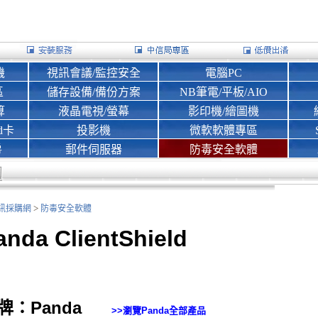
機
視訊會議/監控安全
電腦PC
區
儲存設備/備份方案
NB筆電/平板/AIO
算
液晶電視/螢幕
影印機/繪圖機
d卡
投影機
微軟軟體專區
房
郵件伺服器
防毒安全軟體
>
nk資訊採購網
防毒安全軟體
anda ClientShield
牌：Panda
>>瀏覽
Panda
全部產品