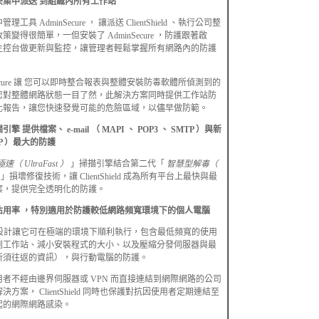
央集中派送 到組織內所有工作站
具 AdminSecure ， 讓派送 ClientShield 、執行公司整
變得很簡單，一但安裝了 AdminSecure ，防護跟著啟
主控台做更新與監控，讓管理者輕鬆掌握所有網路內的防護
minSecure 讓 您可以即時整合報表與整體安裝防毒軟體所偵測到的
您對整體網路狀態一目了然，此解決方案同時提供工作站防
化報告，讓您快速發覺可能的危險區域，以儘早做防範。
 提供檔案、 e-mail （ MAPI 、 POP3 、 SMTP ）與新
P ）最大的防護
極速（ UltraFast ）
」掃描引擎結合第二代「
智慧型解毒（
）
」損壞修復技術，讓 ClientShield 成為所有平台上最快與最
案，提供完全透明化的防護。
佔用率 ，特別適用於防護較低網路頻寬環境下的個人電腦
ield 的設計讓它可在極端的環境下順利執行，包含最低頻寬的使用
到工作站、減小安裝程式的大小、以及壓縮分發伺服器與最
所須往返的資訊），與行動電腦的防護。
者不經由邊界伺服器或 VPN 而直接連結到網際網路的公司
方案， ClientShield 同時也保護對抗因使用者定期連結至
起的網際網路感染。