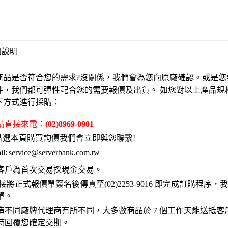
固說明
商品是否符合您的需求?沒關係，我們會為您向原廠確認。或是您
件，我們都可彈性配合您的需要報價及出貨。 如您對以上產品規
下方式進行採購：
 請直接來電：
(02)8969-0901
點選本頁購買詢價我們會立即與您聯繫!
l:
service@serverbank.com.tw
客戶為首次交易採現金交易。
接將正式報價單簽名後傳真至(02)2253-9016 即完成訂購程序
單。
造不同廠牌代理商有所不同，大多數商品於 7 個工作天能送抵客
時回覆您確定交期。