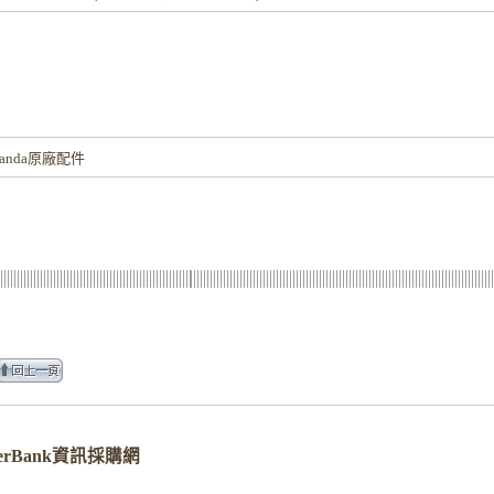
！
nda原廠配件
ServerBank資訊採購網