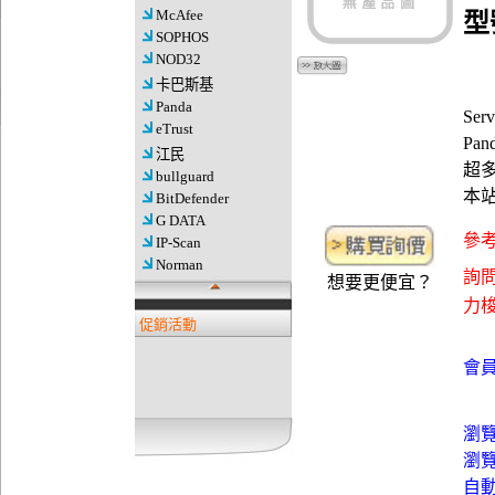
McAfee
型號
SOPHOS
NOD32
卡巴斯基
Panda
Ser
eTrust
Pan
江民
超
bullguard
本
BitDefender
G DATA
參考
IP-Scan
Norman
詢問
想要更便宜？
力梭資
促銷活動
會員
瀏
瀏
自