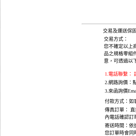
交易及運送保
交易方式：
您不確定以上
品之規格零組
意，可透過以
1.電話聯繫：
2.網路詢價：
3.來函詢價Emai
付款方式：如
傳真訂單： 直
內電話確認訂
寄送時間：依
您訂單時會同