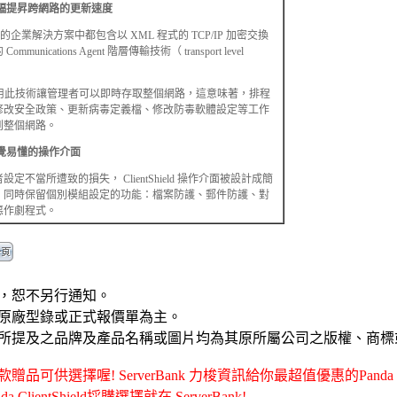
大幅提昇跨網路的更新速度
所有的企業解決方案中都包含以 XML 程式的 TCP/IP 加密交換
munications Agent 階層傳輸技術（ transport level
ield 使用此技術讓管理者可以即時存取整個網路，這意味著，排程
修改安全政策、更新病毒定義檔、修改防毒軟體設定等工作
到整個網路。
覺易懂的操作介面
定不當所遭致的損失， ClientShield 操作介面被設計成簡
，同時保留個別模組設定的功能：檔案防護、郵件防護、對
惡作劇程式。
，恕不另行通知。
原廠型錄或正式報價單為主。
所提及之品牌及產品名稱或圖片均為其原所屬公司之版權、商標
選擇喔! ServerBank 力梭資訊給你最超值優惠的Panda - Panda 
a ClientShield採購選擇就在 ServerBank!