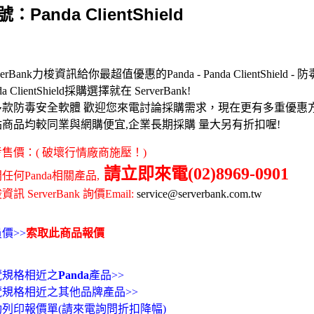
：Panda ClientShield
verBank力梭資訊給你最超值優惠的Panda - Panda ClientShield -
da ClientShield採購選擇就在 ServerBank!
多款防毒安全軟體 歡迎您來電討論採購需求，現在更有多重優惠
站商品均較同業與網購便宜,企業長期採購 量大另有折扣喔!
售價：( 破壞行情廠商施壓！)
請立即來電(02)8969-0901
任何Panda相關產品,
訊 ServerBank 詢價Email:
service@serverbank.com.tw
價>>
索取此商品報價
覽規格相近之
Panda
產品>>
覽規格相近之其他品牌產品>>
動列印報價單(請來電詢問折扣降幅)