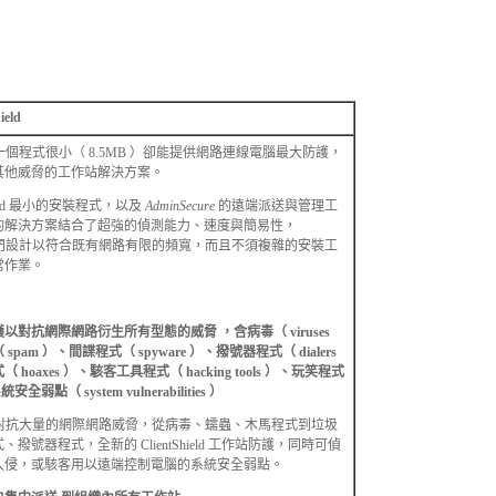
ield
eld 是一個程式很小（ 8.5MB ）卻能提供網路連線電腦最大防護，
其他威脅的工作站解決方案。
Shield 最小的安裝程式，以及
AdminSecure
的遠端派送與管理工
的解決方案結合了超強的偵測能力、速度與簡易性，
ield 專門設計以符合既有網路有限的頻寬，而且不須複雜的安裝工
常作業。
以對抗網際網路衍生所有型態的威脅 ，含病毒（ viruses
pam ）、間諜程式（ spyware ）、撥號器程式（ dialers
hoaxes ）、駭客工具程式（ hacking tools ）、玩笑程式
統安全弱點（ system vulnerabilities ）
ield 可對抗大量的網際網路威脅，從病毒、蠕蟲、木馬程式到垃圾
撥號器程式，全新的 ClientShield 工作站防護，同時可偵
入侵，或駭客用以遠端控制電腦的系統安全弱點。