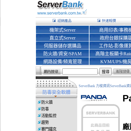
機架式Server
商用印表/事務
直立式Server
政府台銀採購
伺服器儲存選購品
工作站-影像運
防火牆/資安/SPAM
高階主板顯卡Rai
網路設備/頻寬管理
KVM/UPS/機
ServerBank 力梭資訊ServerBa
防毒安全軟體
P
防火牆
防毒
活動監控
趨勢
廠
賽門鐵克