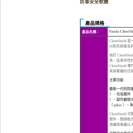
防毒安全軟體
產品規格
Panda ClientSh
產品名稱：
ClientShi
以對抗病毒及
由於 Client
具，這革命性
ClientSh
具與繁複的日
主要功能
最新一代的防護
）、垃圾郵件（ s
）、惡作劇程式（ 
（ jokes ）、系
ClientSh
郵件、間諜程式、
測讓病毒藉以