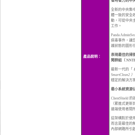
省時省力的中
全新的中央集中管理工
體一致的安全政策
動，可從中央
工作。
Panda Ad
病毒事件，讓
護狀態的圖形
表現最佳的掃描引擎
產品說明：
聞群組（ NNT
最新一代的「
SmartClean2 
穩定的解決方
最小系統資源
ClientSh
（累進式更新
遠端使用者間
這架構對於使用
而言是最佳的解決
內部網路所引