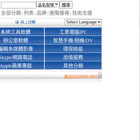
全部分類
列表
品牌
進階搜尋
技術支援
|
|
|
|
系統工具軟體
工業電腦IPC
辦公室軟體
智慧手機/相機/DV
編輯多媒體影像
環保綠能
Skype/網路電話
加值服務
Apple蘋果專館
其他分類
電話(02)8969-0901