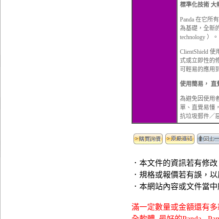
標準化技術 
Panda 在它
為基礎，全新的 Com
technology ）。
ClientSh
式或立即性的
可輕易的應用
使用簡易， 直
為避免因使用者設
單、直覺易懂
抗垃圾郵件／
．本文件的資訊若有修改
．規格或報價若有誤，以
．本網站內容或文件當中
滿一定數量或金額還有多款贈品可供
全軟體 ,最好的Panda - Pand