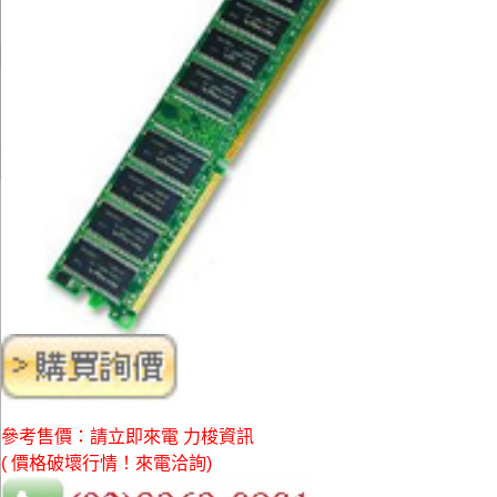
參考售價：請立即來電 力梭資訊
( 價格破壞行情！來電洽詢)