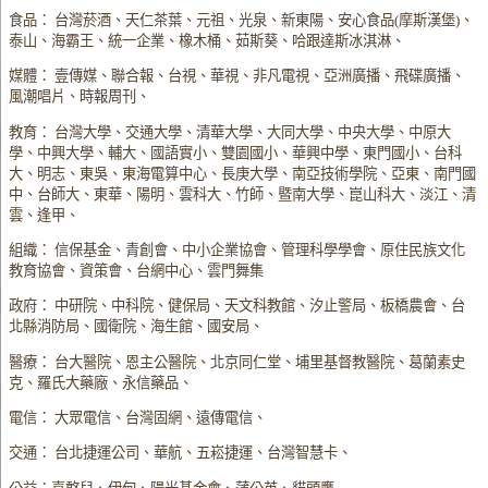
食品： 台灣菸酒、天仁茶葉、元祖、光泉、新東陽、安心食品(摩斯漢堡)、
泰山、海霸王、統一企業、橡木桶、茹斯葵、哈跟達斯冰淇淋、
媒體： 壹傳媒、聯合報、台視、華視、非凡電視、亞洲廣播、飛碟廣播、
風潮唱片、時報周刊、
教育： 台灣大學、交通大學、清華大學、大同大學、中央大學、中原大
學、中興大學、輔大、國語實小、雙園國小、華興中學、東門國小、台科
大、明志、東吳、東海電算中心、長庚大學、南亞技術學院、亞東、南門國
中、台師大、東華、陽明、雲科大、竹師、暨南大學、崑山科大、淡江、清
雲、逢甲、
組織： 信保基金、青創會、中小企業協會、管理科學學會、原住民族文化
教育協會、資策會、台網中心、雲門舞集
政府： 中研院、中科院、健保局、天文科教館、汐止警局、板橋農會、台
北縣消防局、國衛院、海生館、國安局、
醫療： 台大醫院、恩主公醫院、北京同仁堂、埔里基督教醫院、葛蘭素史
克、羅氏大藥廠、永信藥品、
電信： 大眾電信、台灣固網、遠傳電信、
交通： 台北捷運公司、華航、五崧捷運、台灣智慧卡、