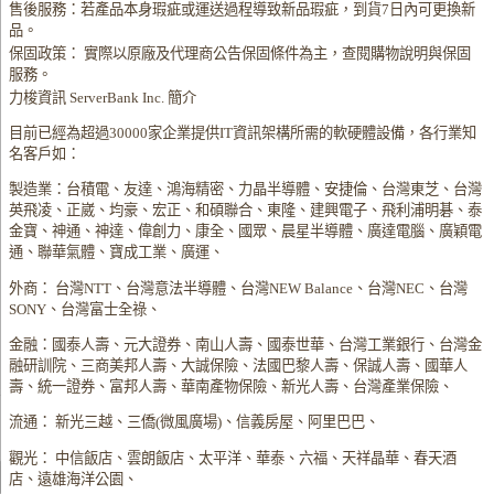
售後服務：若產品本身瑕疵或運送過程導致新品瑕疵，到貨7日內可更換新
品。
保固政策： 實際以原廠及代理商公告保固條件為主，查閱購物說明與保固
服務。
力梭資訊 ServerBank Inc. 簡介
目前已經為超過30000家企業提供IT資訊架構所需的軟硬體設備，各行業知
名客戶如：
製造業：台積電、友達、鴻海精密、力晶半導體、安捷倫、台灣東芝、台灣
英飛凌、正崴、均豪、宏正、和碩聯合、東隆、建興電子、飛利浦明碁、泰
金寶、神通、神達、偉創力、康全、國眾、晨星半導體、廣達電腦、廣穎電
通、聯華氣體、寶成工業、廣運、
外商： 台灣NTT、台灣意法半導體、台灣NEW Balance、台灣NEC、台灣
SONY、台灣富士全祿、
金融：國泰人壽、元大證券、南山人壽、國泰世華、台灣工業銀行、台灣金
融研訓院、三商美邦人壽、大誠保險、法國巴黎人壽、保誠人壽、國華人
壽、統一證券、富邦人壽、華南產物保險、新光人壽、台灣產業保險、
流通： 新光三越、三僑(微風廣場)、信義房屋、阿里巴巴、
觀光： 中信飯店、雲朗飯店、太平洋、華泰、六福、天祥晶華、春天酒
店、遠雄海洋公園、