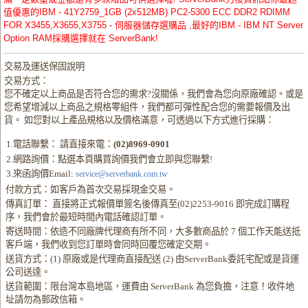
值優惠的IBM - 41Y2759_1GB (2x512MB) PC2-5300 ECC DDR2 RDIMM
FOR X3455,X3655,X3755 - 伺服器儲存選購品 ,最好的IBM - IBM NT Server
Option RAM採購選擇就在 ServerBank!
交易及運送保固說明
交易方式：
您不確定以上商品是否符合您的需求?沒關係，我們會為您向原廠確認。或是
您希望增減以上商品之規格零組件，我們都可彈性配合您的需要報價及出
貨。 如您對以上產品規格以及價格滿意，可透過以下方式進行採購：
1.電話聯繫： 請直接來電：
(02)8969-0901
2.網路詢價：點選本頁購買詢價我們會立即與您聯繫!
3.來函詢價Email:
service@serverbank.com.tw
付款方式：如客戶為首次交易採現金交易。
傳真訂單： 直接將正式報價單簽名後傳真至(02)2253-9016 即完成訂購程
序，我們會於最短時間內電話確認訂單。
寄送時間：依造不同廠牌代理商有所不同，大多數商品於 7 個工作天能送抵
客戶端，我們收到您訂單時會同時回覆您確定交期。
送貨方式：(1) 原廠或是代理商直接配送 (2) 由ServerBank委託宅配或是貨運
公司送達。
送貨範圍：限台灣本島地區，運費由 ServerBank 為您負擔，注意！收件地
址請勿為郵政信箱。