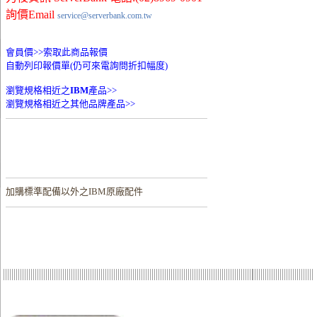
詢價Email
service@serverbank.com.tw
會員價>>
索取此商品報價
自動列印報價單(仍可來電詢問折扣幅度)
瀏覽規格相近之
IBM
產品>>
瀏覽規格相近之其他品牌產品>>
加購
標準配備以外之IBM原廠配件