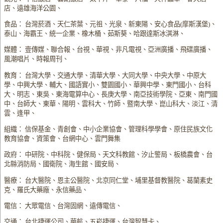
店、遠雄海洋公園、
食品： 台灣菸酒、天仁茶葉、元祖、光泉、新東陽、安心食品(摩斯漢堡)、
泰山、海霸王、統一企業、橡木桶、茹斯葵、哈跟達斯冰淇淋、
媒體： 壹傳媒、聯合報、台視、華視、非凡電視、亞洲廣播、飛碟廣播、
風潮唱片、時報周刊、
教育： 台灣大學、交通大學、清華大學、大同大學、中央大學、中原大
學、中興大學、輔大、國語實小、雙園國小、華興中學、東門國小、台科
大、明志、東吳、東海電算中心、長庚大學、南亞技術學院、亞東、南門國
中、台師大、東華、陽明、雲科大、竹師、暨南大學、崑山科大、淡江、清
雲、逢甲、
組織： 信保基金、青創會、中小企業協會、管理科學學會、原住民族文化
教育協會、資策會、台網中心、雲門舞集
政府： 中研院、中科院、健保局、天文科教館、汐止警局、板橋農會、台
北縣消防局、國衛院、海生館、國安局、
醫療： 台大醫院、恩主公醫院、北京同仁堂、埔里基督教醫院、葛蘭素史
克、羅氏大藥廠、永信藥品、
電信： 大眾電信、台灣固網、遠傳電信、
交通： 台北捷運公司、華航、五崧捷運、台灣智慧卡、