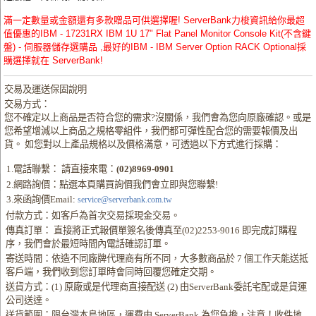
滿一定數量或金額還有多款贈品可供選擇喔! ServerBank力梭資訊給你最超
值優惠的IBM - 17231RX IBM 1U 17" Flat Panel Monitor Console Kit(不含鍵
盤) - 伺服器儲存選購品 ,最好的IBM - IBM Server Option RACK Optional採
購選擇就在 ServerBank!
交易及運送保固說明
交易方式：
您不確定以上商品是否符合您的需求?沒關係，我們會為您向原廠確認。或是
您希望增減以上商品之規格零組件，我們都可彈性配合您的需要報價及出
貨。 如您對以上產品規格以及價格滿意，可透過以下方式進行採購：
1.電話聯繫： 請直接來電：
(02)8969-0901
2.網路詢價：點選本頁購買詢價我們會立即與您聯繫!
3.來函詢價Email:
service@serverbank.com.tw
付款方式：如客戶為首次交易採現金交易。
傳真訂單： 直接將正式報價單簽名後傳真至(02)2253-9016 即完成訂購程
序，我們會於最短時間內電話確認訂單。
寄送時間：依造不同廠牌代理商有所不同，大多數商品於 7 個工作天能送抵
客戶端，我們收到您訂單時會同時回覆您確定交期。
送貨方式：(1) 原廠或是代理商直接配送 (2) 由ServerBank委託宅配或是貨運
公司送達。
送貨範圍：限台灣本島地區，運費由 ServerBank 為您負擔，注意！收件地