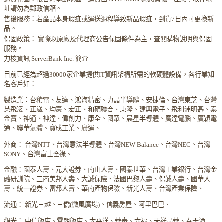
址請勿為郵政信箱。
售後服務：若產品本身瑕疵或運送過程導致新品瑕疵，到貨7日內可更換新
品。
保固政策： 實際以原廠及代理商公告保固條件為主，查閱購物說明與保固
服務。
力梭資訊 ServerBank Inc. 簡介
目前已經為超過30000家企業提供IT資訊架構所需的軟硬體設備，各行業知
名客戶如：
製造業：台積電、友達、鴻海精密、力晶半導體、安捷倫、台灣東芝、台灣
英飛凌、正崴、均豪、宏正、和碩聯合、東隆、建興電子、飛利浦明碁、泰
金寶、神通、神達、偉創力、康全、國眾、晨星半導體、廣達電腦、廣穎電
通、聯華氣體、寶成工業、廣運、
外商： 台灣NTT、台灣意法半導體、台灣NEW Balance、台灣NEC、台灣
SONY、台灣富士全祿、
金融：國泰人壽、元大證券、南山人壽、國泰世華、台灣工業銀行、台灣金
融研訓院、三商美邦人壽、大誠保險、法國巴黎人壽、保誠人壽、國華人
壽、統一證券、富邦人壽、華南產物保險、新光人壽、台灣產業保險、
流通： 新光三越、三僑(微風廣場)、信義房屋、阿里巴巴、
觀光： 中信飯店、雲朗飯店、太平洋、華泰、六福、天祥晶華、春天酒