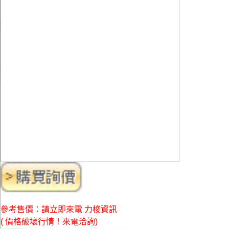
參考售價：請立即來電 力梭資訊
( 價格破壞行情！來電洽詢)