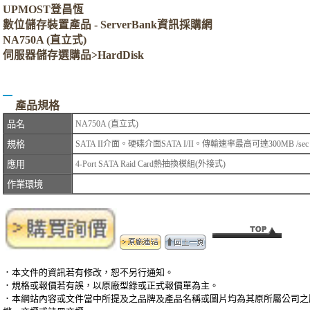
UPMOST登昌恆
數位儲存裝置產品 - ServerBank資訊採購網
NA750A (直立式)
伺服器儲存選購品>HardDisk
產品規格
品名
NA750A (直立式)
規格
SATA II介面。硬碟介面SATA I/II。傳輸速率最高可達300MB /se
應用
4-Port SATA Raid Card熱抽換模組(外接式)
作業環境
．本文件的資訊若有修改，恕不另行通知。
．規格或報價若有誤，以原廠型錄或正式報價單為主。
．本網站內容或文件當中所提及之品牌及產品名稱或圖片均為其原所屬公司之