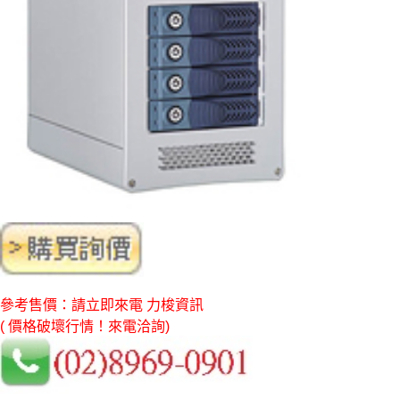
參考售價：請立即來電 力梭資訊
( 價格破壞行情！來電洽詢)