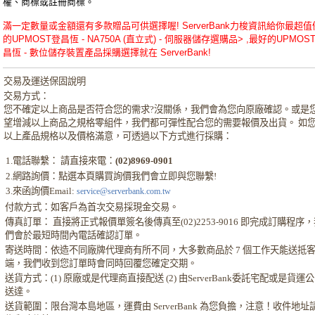
權、商標或註冊商標。
滿一定數量或金額還有多款贈品可供選擇喔! ServerBank力梭資訊給你最超值
的UPMOST登昌恆 - NA750A (直立式) - 伺服器儲存選購品> ,最好的UPMOS
昌恆 - 數位儲存裝置產品採購選擇就在 ServerBank!
交易及運送保固說明
交易方式：
您不確定以上商品是否符合您的需求?沒關係，我們會為您向原廠確認。或是
望增減以上商品之規格零組件，我們都可彈性配合您的需要報價及出貨。 如
以上產品規格以及價格滿意，可透過以下方式進行採購：
1.電話聯繫： 請直接來電：
(02)8969-0901
2.網路詢價：點選本頁購買詢價我們會立即與您聯繫!
3.來函詢價Email:
service@serverbank.com.tw
付款方式：如客戶為首次交易採現金交易。
傳真訂單： 直接將正式報價單簽名後傳真至(02)2253-9016 即完成訂購程序
們會於最短時間內電話確認訂單。
寄送時間：依造不同廠牌代理商有所不同，大多數商品於 7 個工作天能送抵
端，我們收到您訂單時會同時回覆您確定交期。
送貨方式：(1) 原廠或是代理商直接配送 (2) 由ServerBank委託宅配或是貨運
送達。
送貨範圍：限台灣本島地區，運費由 ServerBank 為您負擔，注意！收件地址