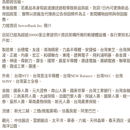
為郵政信箱。
售後服務：若產品本身瑕疵或運送過程導致新品瑕疵，到貨7日內可更換新品
保固政策： 實際以原廠及代理商公告保固條件為主，查閱購物說明與保固服
務。
力梭資訊 ServerBank Inc. 簡介
目前已經為超過30000家企業提供IT資訊架構所需的軟硬體設備，各行業知名
戶如：
製造業：台積電、友達、鴻海精密、力晶半導體、安捷倫、台灣東芝、台灣
凌、正崴、均豪、宏正、和碩聯合、東隆、建興電子、飛利浦明碁、泰金寶
通、神達、偉創力、康全、國眾、晨星半導體、廣達電腦、廣穎電通、聯華
體、寶成工業、廣運、
外商： 台灣NTT、台灣意法半導體、台灣NEW Balance、台灣NEC、台灣
SONY、台灣富士全祿、
金融：國泰人壽、元大證券、南山人壽、國泰世華、台灣工業銀行、台灣金
訓院、三商美邦人壽、大誠保險、法國巴黎人壽、保誠人壽、國華人壽、統
券、富邦人壽、華南產物保險、新光人壽、台灣產業保險、
流通： 新光三越、三僑(微風廣場)、信義房屋、阿里巴巴、
觀光： 中信飯店、雲朗飯店、太平洋、華泰、六福、天祥晶華、春天酒店、
海洋公園、