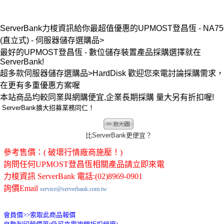
ServerBank力梭資訊給你最超值優惠的UPMOST登昌恆 - NA75
(直立式) - 伺服器儲存選購品>
最好的UPMOST登昌恆 - 數位儲存裝置產品採購選擇就在
ServerBank!
超多款伺服器儲存選購品>HardDisk 歡迎您來電討論採購需求
在更有多重優惠方案喔
本站商品均較同業與網購便宜,企業長期採購 量大另有折扣喔!
ServerBank擴大招募業務同仁！
比ServerBank更便宜？
參考售價：( 破壞行情廠商施壓！)
詢問任何UPMOST登昌恆相關產品請立即來電
力梭資訊 ServerBank 電話:(02)8969-0901
詢價Email
service@serverbank.com.tw
會員價>>
索取此商品報價