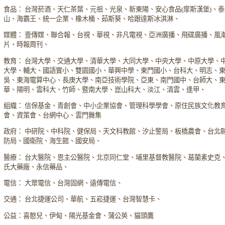
食品： 台灣菸酒、天仁茶葉、元祖、光泉、新東陽、安心食品(摩斯漢堡)、泰
山、海霸王、統一企業、橡木桶、茹斯葵、哈跟達斯冰淇淋、
媒體： 壹傳媒、聯合報、台視、華視、非凡電視、亞洲廣播、飛碟廣播、風
片、時報周刊、
教育： 台灣大學、交通大學、清華大學、大同大學、中央大學、中原大學、
大學、輔大、國語實小、雙園國小、華興中學、東門國小、台科大、明志、
吳、東海電算中心、長庚大學、南亞技術學院、亞東、南門國中、台師大、
華、陽明、雲科大、竹師、暨南大學、崑山科大、淡江、清雲、逢甲、
組織： 信保基金、青創會、中小企業協會、管理科學學會、原住民族文化教
會、資策會、台網中心、雲門舞集
政府： 中研院、中科院、健保局、天文科教館、汐止警局、板橋農會、台北
防局、國衛院、海生館、國安局、
醫療： 台大醫院、恩主公醫院、北京同仁堂、埔里基督教醫院、葛蘭素史克
氏大藥廠、永信藥品、
電信： 大眾電信、台灣固網、遠傳電信、
交通： 台北捷運公司、華航、五崧捷運、台灣智慧卡、
公益：喜憨兒、伊甸、陽光基金會、蒲公英、貓頭鷹